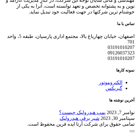
مهندسی و مالی شایان توجه این شرکت، در کنار مدیریت کارآمد و
نوین و به پشتوانه تخصص و تعهد توانسته است، آنرا به یکی از
خوشنام ترین شرکتها در جهت فعالیت خود تبدیل نماید.
تماس با ما
اصفهان، خیابان چهارباغ بالا، مجتمع اداری پارسیان، طبقه 5، واحد
701
03191010207
09126037323
03191010207
نمونه کارها
الکتروموتور
گیربکس
آخرین نوشته ها
نوامبر 7, 2023
پمپ هیدرولیک چیست؟
سپتامبر 30, 2023
شیر برقی هیدرولیک
تمامی حقوق برای شرکت آرتا ایده فرین محفوظ است.