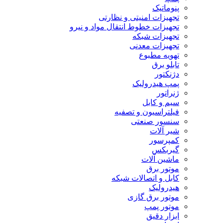
پنوماتیک
تجهیزات امنیتی و نظارتی
تجهیزات خطوط انتقال مواد و نیرو
تجهیزات شبکه
تجهیزات معدنی
تهویه مطبوع
تابلو برق
دژنکتور
پمپ هیدرولیک
ژنراتور
سیم و کابل
فیلتراسیون و تصفیه
سنسور صنعتی
شیر آلات
کمپرسور
گیربکس
ماشین آلات
موتور برق
کابل و اتصالات شبکه
هیدرولیک
موتور برق گازی
موتور پمپ
ابزار دقیق