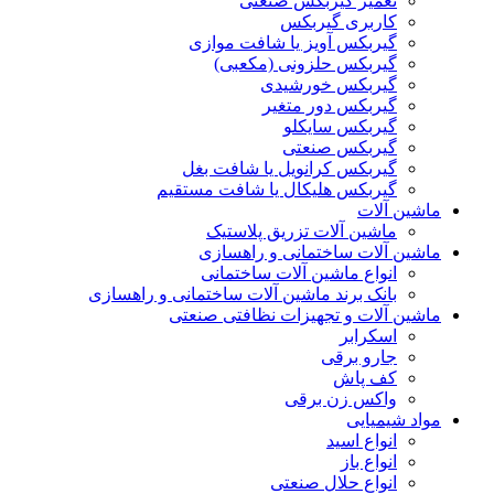
تعمیر گیربکس صنعتی
کاربری گیربکس
گیربکس آویز یا شافت موازی
گیربکس حلزونی (مکعبی)
گیربکس خورشیدی
گیربکس دور متغیر
گیربکس سایکلو
گیربکس صنعتی
گیربکس کرانویل یا شافت بغل
گیربکس هلیکال یا شافت مستقیم
ماشین آلات
ماشین آلات تزریق پلاستیک
ماشین آلات ساختمانی و راهسازی
انواع ماشین آلات ساختمانی
بانک برند ماشین آلات ساختمانی و راهسازی
ماشین آلات و تجهیزات نظافتی صنعتی
اسکرابر
جارو برقی
کف پاش
واکس زن برقی
مواد شیمیایی
انواع اسید
انواع باز
انواع حلال صنعتی