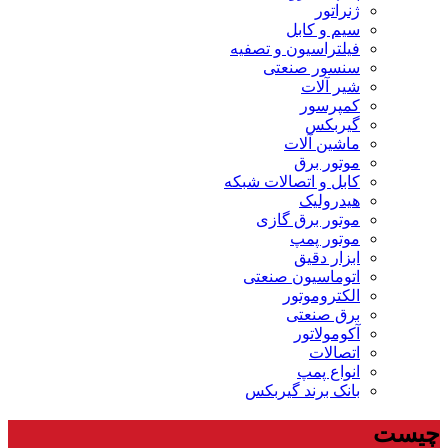
ژنراتور
سیم و کابل
فیلتراسیون و تصفیه
سنسور صنعتی
شیر آلات
کمپرسور
گیربکس
ماشین آلات
موتور برق
کابل و اتصالات شبکه
هیدرولیک
موتور برق گازی
موتور پمپ
ابزار دقیق
اتوماسیون صنعتی
الکتروموتور
برق صنعتی
آکومولاتور
اتصالات
انواع پمپ
بانک برند گیربکس
چیست