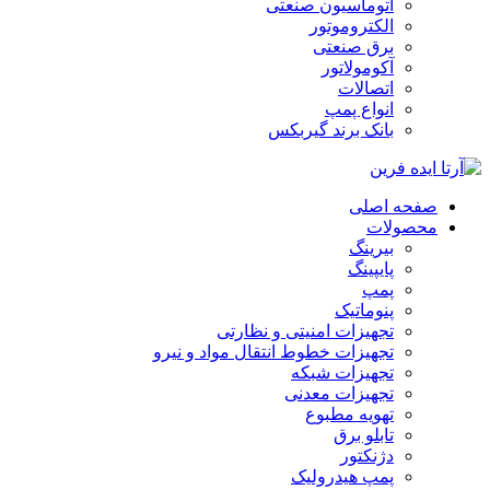
اتوماسیون صنعتی
الکتروموتور
برق صنعتی
آکومولاتور
اتصالات
انواع پمپ
بانک برند گیربکس
صفحه اصلی
محصولات
بیرینگ
پایپینگ
پمپ
پنوماتیک
تجهیزات امنیتی و نظارتی
تجهیزات خطوط انتقال مواد و نیرو
تجهیزات شبکه
تجهیزات معدنی
تهویه مطبوع
تابلو برق
دژنکتور
پمپ هیدرولیک