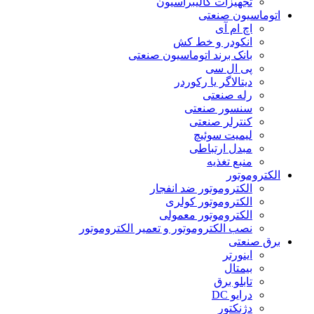
تجهیزات کالیبراسیون
اتوماسیون صنعتی
اچ ام آی
انکودر و خط کش
بانک برند اتوماسیون صنعتی
پی ال سی
دیتالاگر یا رکوردر
رله صنعتی
سنسور صنعتی
کنترلر صنعتی
لیمیت سوئیچ
مبدل ارتباطی
منبع تغذیه
الکتروموتور
الکتروموتور ضد انفجار
الکتروموتور کولری
الکتروموتور معمولی
نصب الکتروموتور و تعمیر الکتروموتور
برق صنعتی
اینورتر
بیمتال
تابلو برق
درایو DC
دژنکتور