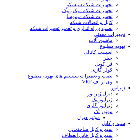
تجهیزات شبکه سیسکو
تجهیزات شبکه میکروتیک
تجهیزات شبکه میموسا
کابل و اتصالات شبکه
نصب و راه اندازی و تعمیر تجهیزات شبکه
تجهیزات معدنی
ماشین آلات
تهویه مطبوع
اسپلیت کانالی
چیلر
فن کویل
کولر گازی
نصب و تعمیرات سیستم های تهویه مطبوع
وی آر اف VRF
ژنراتور
دیزل ژنراتور
ژنراتور تک
ژنراتور گازی
موتور تک
موتور دیزل
سیم و کابل
سیم و کابل ساختمانی
سیم و کابل قابل انعطاف