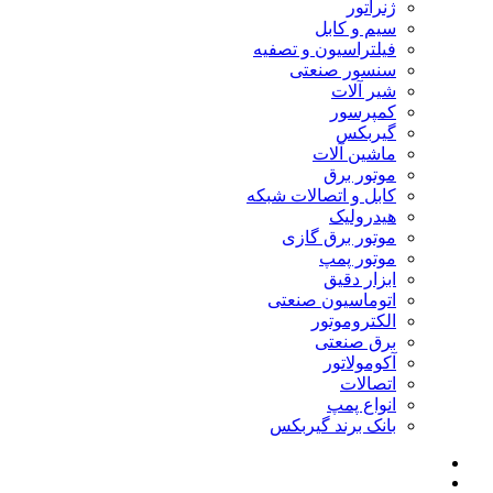
ژنراتور
سیم و کابل
فیلتراسیون و تصفیه
سنسور صنعتی
شیر آلات
کمپرسور
گیربکس
ماشین آلات
موتور برق
کابل و اتصالات شبکه
هیدرولیک
موتور برق گازی
موتور پمپ
ابزار دقیق
اتوماسیون صنعتی
الکتروموتور
برق صنعتی
آکومولاتور
اتصالات
انواع پمپ
بانک برند گیربکس