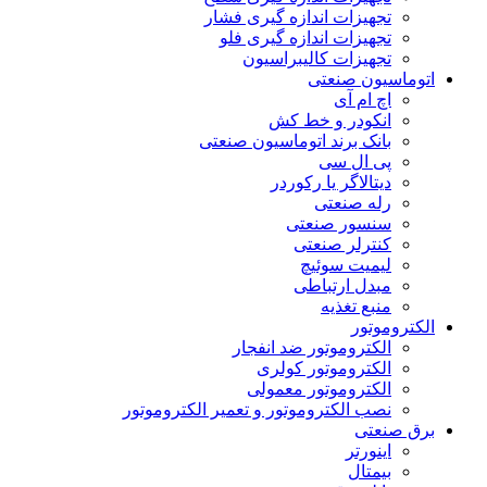
تجهیزات اندازه گیری فشار
تجهیزات اندازه گیری فلو
تجهیزات کالیبراسیون
اتوماسیون صنعتی
اچ ام آی
انکودر و خط کش
بانک برند اتوماسیون صنعتی
پی ال سی
دیتالاگر یا رکوردر
رله صنعتی
سنسور صنعتی
کنترلر صنعتی
لیمیت سوئیچ
مبدل ارتباطی
منبع تغذیه
الکتروموتور
الکتروموتور ضد انفجار
الکتروموتور کولری
الکتروموتور معمولی
نصب الکتروموتور و تعمیر الکتروموتور
برق صنعتی
اینورتر
بیمتال