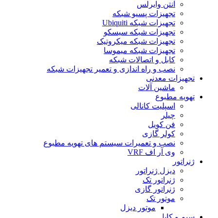
آنتن وایرلس
تجهیزات پسیو شبکه
تجهیزات شبکه Ubiquiti
تجهیزات شبکه سیسکو
تجهیزات شبکه میکروتیک
تجهیزات شبکه میموسا
کابل و اتصالات شبکه
نصب و راه اندازی و تعمیر تجهیزات شبکه
تجهیزات معدنی
ماشین آلات
تهویه مطبوع
اسپلیت کانالی
چیلر
فن کویل
کولر گازی
نصب و تعمیرات سیستم های تهویه مطبوع
وی آر اف VRF
ژنراتور
دیزل ژنراتور
ژنراتور تک
ژنراتور گازی
موتور تک
موتور دیزل
سیم و کابل