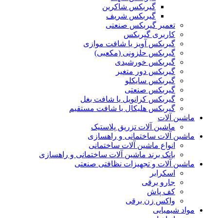
گیربکس شاکرین
گیربکس شریف
تعمیر گیربکس صنعتی
کاربری گیربکس
گیربکس آویز یا شافت موازی
گیربکس حلزونی (مکعبی)
گیربکس خورشیدی
گیربکس دور متغیر
گیربکس سایکلو
گیربکس صنعتی
گیربکس کرانویل یا شافت بغل
گیربکس هلیکال یا شافت مستقیم
ماشین آلات
ماشین آلات تزریق پلاستیک
ماشین آلات ساختمانی و راهسازی
انواع ماشین آلات ساختمانی
بانک برند ماشین آلات ساختمانی و راهسازی
ماشین آلات و تجهیزات نظافتی صنعتی
اسکرابر
جارو برقی
کف پاش
واکس زن برقی
مواد شیمیایی