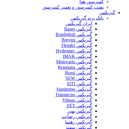
کمپرسور هوا
نصب کمپرسور و تعمیر کمپرسور
گیربکس
بانک برند گیربکس
ایران گیربکس
گیربکس Bauer
گیربکس Bonfiglioli
گیربکس Brevini
گیربکس Flender
گیربکس Hydromec
گیربکس IMAK
گیربکس Motovario
گیربکس Reggiana
گیربکس Rossi
گیربکس SEW
گیربکس SITI
گیربکس Sumitomo
گیربکس Transtecno
گیربکس Yilmaz
گیربکس ZET
گیربکس بهین
گیربکس رضایت
گیربکس رهنما
گیربکس سهند