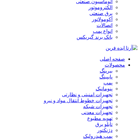
اتوماسیون صنعتی
الکتروموتور
برق صنعتی
آکومولاتور
اتصالات
انواع پمپ
بانک برند گیربکس
صفحه اصلی
محصولات
بیرینگ
پایپینگ
پمپ
پنوماتیک
تجهیزات امنیتی و نظارتی
تجهیزات خطوط انتقال مواد و نیرو
تجهیزات شبکه
تجهیزات معدنی
تهویه مطبوع
تابلو برق
دژنکتور
پمپ هیدرولیک