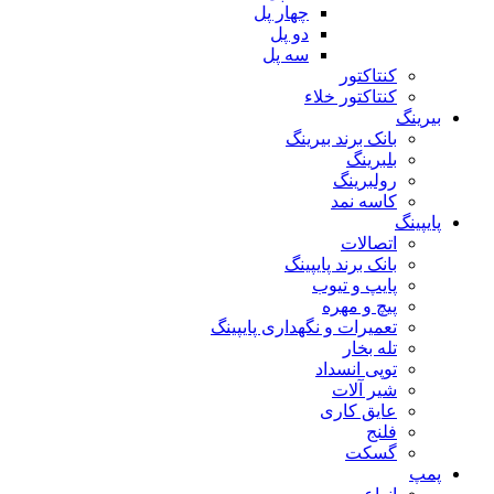
چهار پل
دو پل
سه پل
کنتاکتور
کنتاکتور خلاء
بیرینگ
بانک برند بیرینگ
بلبرینگ
رولبرینگ
کاسه نمد
پایپینگ
اتصالات
بانک برند پایپینگ
پایپ و تیوب
پیچ و مهره
تعمیرات و نگهداری پایپینگ
تله بخار
توپی انسداد
شیر آلات
عایق کاری
فلنج
گسکت
پمپ