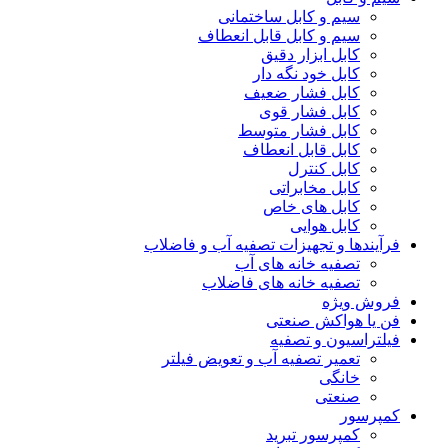
سیم و کابل ساختمانی
سیم و کابل قابل انعطاف
کابل ابزار دقیق
کابل خود نگه دار
کابل فشار ضعیف
کابل فشار قوی
کابل فشار متوسط
کابل قابل انعطاف
کابل کنترل
کابل مخابراتی
کابل های خاص
کابل هوایی
فرآیندها و تجهیزات تصفیه آب و فاضلاب
تصفیه خانه های آب
تصفیه خانه های فاضلاب
فروش ویژه
فن یا هواکش صنعتی
فیلتراسیون و تصفیه
تعمیر تصفیه آب و تعویض فیلتر
خانگی
صنعتی
کمپرسور
کمپرسور تبرید