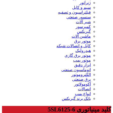
ژنراتور
سیم و کابل
فیلتراسیون و تصفیه
سنسور صنعتی
شیر آلات
کمپرسور
گیربکس
ماشین آلات
موتور برق
کابل و اتصالات شبکه
هیدرولیک
موتور برق گازی
موتور پمپ
ابزار دقیق
اتوماسیون صنعتی
الکتروموتور
برق صنعتی
آکومولاتور
اتصالات
انواع پمپ
بانک برند گیربکس
کلید مینیاتوری 5SL6125-6