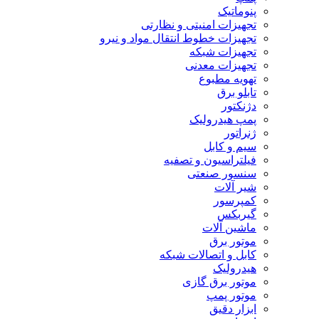
پنوماتیک
تجهیزات امنیتی و نظارتی
تجهیزات خطوط انتقال مواد و نیرو
تجهیزات شبکه
تجهیزات معدنی
تهویه مطبوع
تابلو برق
دژنکتور
پمپ هیدرولیک
ژنراتور
سیم و کابل
فیلتراسیون و تصفیه
سنسور صنعتی
شیر آلات
کمپرسور
گیربکس
ماشین آلات
موتور برق
کابل و اتصالات شبکه
هیدرولیک
موتور برق گازی
موتور پمپ
ابزار دقیق