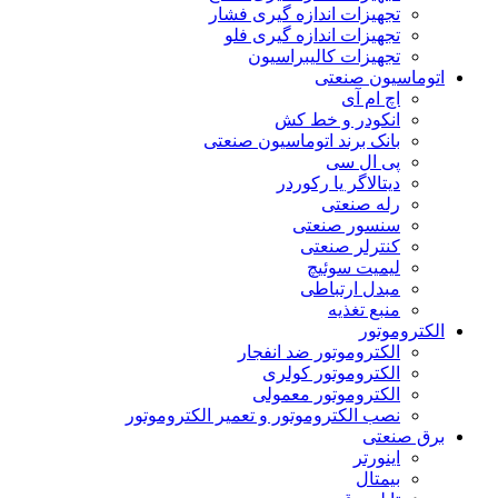
تجهیزات اندازه گیری فشار
تجهیزات اندازه گیری فلو
تجهیزات کالیبراسیون
اتوماسیون صنعتی
اچ ام آی
انکودر و خط کش
بانک برند اتوماسیون صنعتی
پی ال سی
دیتالاگر یا رکوردر
رله صنعتی
سنسور صنعتی
کنترلر صنعتی
لیمیت سوئیچ
مبدل ارتباطی
منبع تغذیه
الکتروموتور
الکتروموتور ضد انفجار
الکتروموتور کولری
الکتروموتور معمولی
نصب الکتروموتور و تعمیر الکتروموتور
برق صنعتی
اینورتر
بیمتال