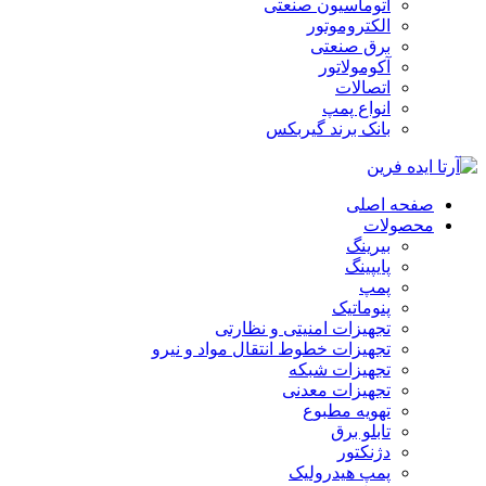
اتوماسیون صنعتی
الکتروموتور
برق صنعتی
آکومولاتور
اتصالات
انواع پمپ
بانک برند گیربکس
صفحه اصلی
محصولات
بیرینگ
پایپینگ
پمپ
پنوماتیک
تجهیزات امنیتی و نظارتی
تجهیزات خطوط انتقال مواد و نیرو
تجهیزات شبکه
تجهیزات معدنی
تهویه مطبوع
تابلو برق
دژنکتور
پمپ هیدرولیک