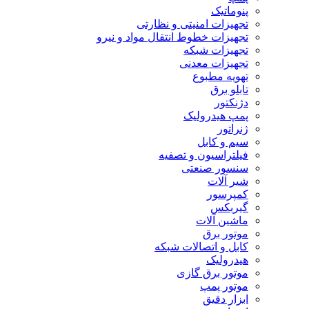
پنوماتیک
تجهیزات امنیتی و نظارتی
تجهیزات خطوط انتقال مواد و نیرو
تجهیزات شبکه
تجهیزات معدنی
تهویه مطبوع
تابلو برق
دژنکتور
پمپ هیدرولیک
ژنراتور
سیم و کابل
فیلتراسیون و تصفیه
سنسور صنعتی
شیر آلات
کمپرسور
گیربکس
ماشین آلات
موتور برق
کابل و اتصالات شبکه
هیدرولیک
موتور برق گازی
موتور پمپ
ابزار دقیق