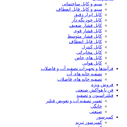
سیم و کابل ساختمانی
سیم و کابل قابل انعطاف
کابل ابزار دقیق
کابل خود نگه دار
کابل فشار ضعیف
کابل فشار قوی
کابل فشار متوسط
کابل قابل انعطاف
کابل کنترل
کابل مخابراتی
کابل های خاص
کابل هوایی
فرآیندها و تجهیزات تصفیه آب و فاضلاب
تصفیه خانه های آب
تصفیه خانه های فاضلاب
فروش ویژه
فن یا هواکش صنعتی
فیلتراسیون و تصفیه
تعمیر تصفیه آب و تعویض فیلتر
خانگی
صنعتی
کمپرسور
کمپرسور تبرید