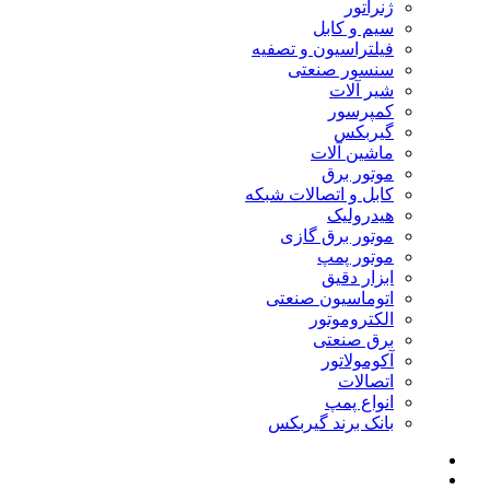
ژنراتور
سیم و کابل
فیلتراسیون و تصفیه
سنسور صنعتی
شیر آلات
کمپرسور
گیربکس
ماشین آلات
موتور برق
کابل و اتصالات شبکه
هیدرولیک
موتور برق گازی
موتور پمپ
ابزار دقیق
اتوماسیون صنعتی
الکتروموتور
برق صنعتی
آکومولاتور
اتصالات
انواع پمپ
بانک برند گیربکس