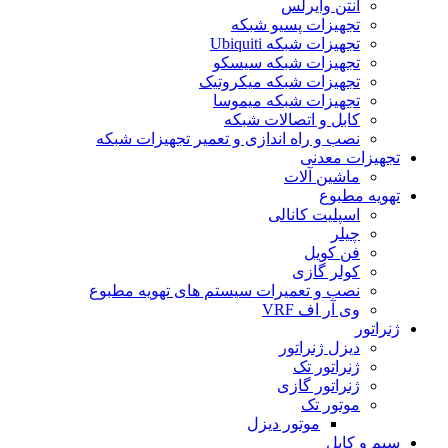
آنتن وایرلس
تجهیزات پسیو شبکه
تجهیزات شبکه Ubiquiti
تجهیزات شبکه سیسکو
تجهیزات شبکه میکروتیک
تجهیزات شبکه میموسا
کابل و اتصالات شبکه
نصب و راه اندازی و تعمیر تجهیزات شبکه
تجهیزات معدنی
ماشین آلات
تهویه مطبوع
اسپلیت کانالی
چیلر
فن کویل
کولر گازی
نصب و تعمیرات سیستم های تهویه مطبوع
وی آر اف VRF
ژنراتور
دیزل ژنراتور
ژنراتور تک
ژنراتور گازی
موتور تک
موتور دیزل
سیم و کابل