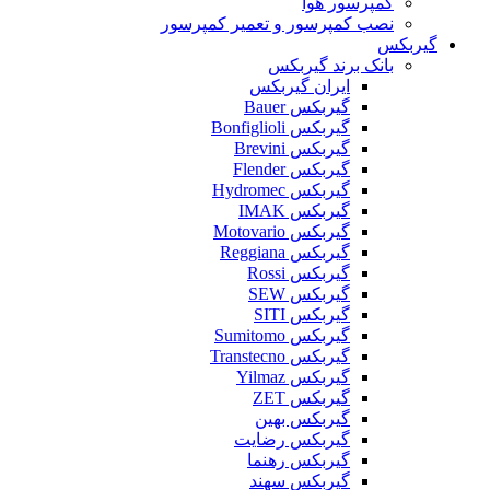
کمپرسور هوا
نصب کمپرسور و تعمیر کمپرسور
گیربکس
بانک برند گیربکس
ایران گیربکس
گیربکس Bauer
گیربکس Bonfiglioli
گیربکس Brevini
گیربکس Flender
گیربکس Hydromec
گیربکس IMAK
گیربکس Motovario
گیربکس Reggiana
گیربکس Rossi
گیربکس SEW
گیربکس SITI
گیربکس Sumitomo
گیربکس Transtecno
گیربکس Yilmaz
گیربکس ZET
گیربکس بهین
گیربکس رضایت
گیربکس رهنما
گیربکس سهند