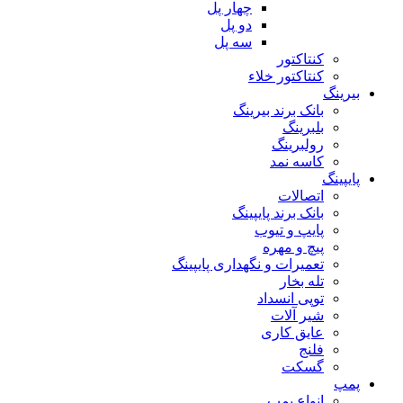
چهار پل
دو پل
سه پل
کنتاکتور
کنتاکتور خلاء
بیرینگ
بانک برند بیرینگ
بلبرینگ
رولبرینگ
کاسه نمد
پایپینگ
اتصالات
بانک برند پایپینگ
پایپ و تیوب
پیچ و مهره
تعمیرات و نگهداری پایپینگ
تله بخار
توپی انسداد
شیر آلات
عایق کاری
فلنج
گسکت
پمپ
انواع پمپ