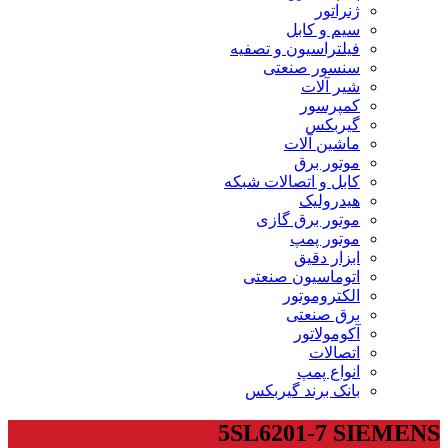
ژنراتور
سیم و کابل
فیلتراسیون و تصفیه
سنسور صنعتی
شیر آلات
کمپرسور
گیربکس
ماشین آلات
موتور برق
کابل و اتصالات شبکه
هیدرولیک
موتور برق گازی
موتور پمپ
ابزار دقیق
اتوماسیون صنعتی
الکتروموتور
برق صنعتی
آکومولاتور
اتصالات
انواع پمپ
بانک برند گیربکس
5SL6201-7 SIEMENS