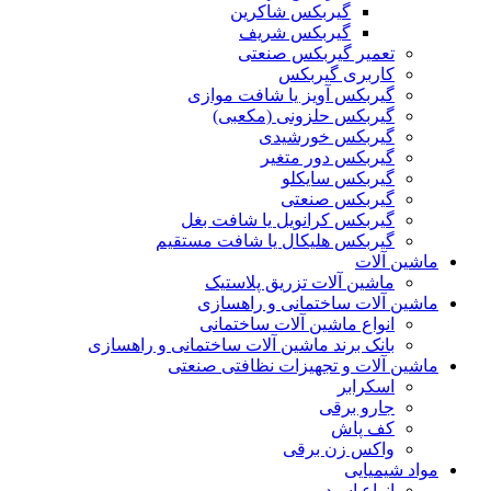
گیربکس شاکرین
گیربکس شریف
تعمیر گیربکس صنعتی
کاربری گیربکس
گیربکس آویز یا شافت موازی
گیربکس حلزونی (مکعبی)
گیربکس خورشیدی
گیربکس دور متغیر
گیربکس سایکلو
گیربکس صنعتی
گیربکس کرانویل یا شافت بغل
گیربکس هلیکال یا شافت مستقیم
ماشین آلات
ماشین آلات تزریق پلاستیک
ماشین آلات ساختمانی و راهسازی
انواع ماشین آلات ساختمانی
بانک برند ماشین آلات ساختمانی و راهسازی
ماشین آلات و تجهیزات نظافتی صنعتی
اسکرابر
جارو برقی
کف پاش
واکس زن برقی
مواد شیمیایی
انواع اسید