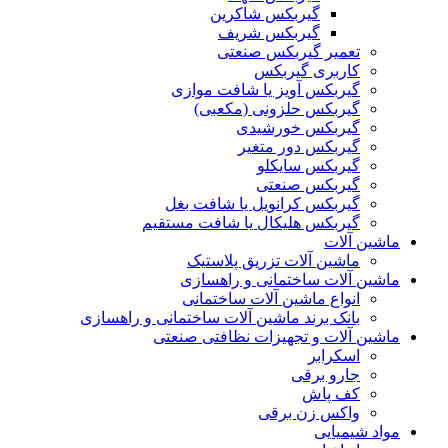
گیربکس شاکرین
گیربکس شریف
تعمیر گیربکس صنعتی
کاربری گیربکس
گیربکس آویز یا شافت موازی
گیربکس حلزونی (مکعبی)
گیربکس خورشیدی
گیربکس دور متغیر
گیربکس سایکلو
گیربکس صنعتی
گیربکس کرانویل یا شافت بغل
گیربکس هلیکال یا شافت مستقیم
ماشین آلات
ماشین آلات تزریق پلاستیک
ماشین آلات ساختمانی و راهسازی
انواع ماشین آلات ساختمانی
بانک برند ماشین آلات ساختمانی و راهسازی
ماشین آلات و تجهیزات نظافتی صنعتی
اسکرابر
جارو برقی
کف پاش
واکس زن برقی
مواد شیمیایی