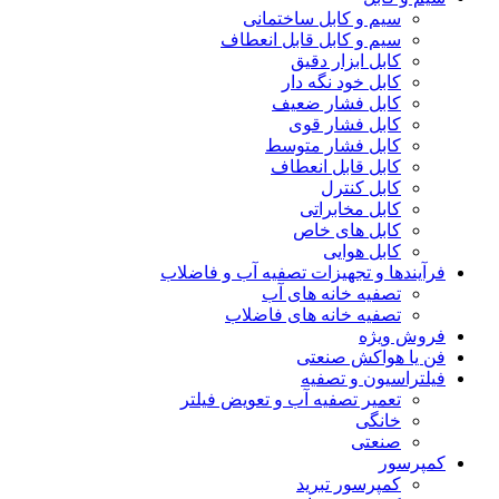
سیم و کابل ساختمانی
سیم و کابل قابل انعطاف
کابل ابزار دقیق
کابل خود نگه دار
کابل فشار ضعیف
کابل فشار قوی
کابل فشار متوسط
کابل قابل انعطاف
کابل کنترل
کابل مخابراتی
کابل های خاص
کابل هوایی
فرآیندها و تجهیزات تصفیه آب و فاضلاب
تصفیه خانه های آب
تصفیه خانه های فاضلاب
فروش ویژه
فن یا هواکش صنعتی
فیلتراسیون و تصفیه
تعمیر تصفیه آب و تعویض فیلتر
خانگی
صنعتی
کمپرسور
کمپرسور تبرید