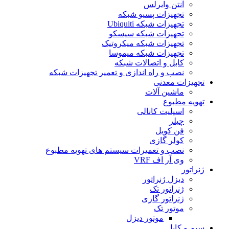
آنتن وایرلس
تجهیزات پسیو شبکه
تجهیزات شبکه Ubiquiti
تجهیزات شبکه سیسکو
تجهیزات شبکه میکروتیک
تجهیزات شبکه میموسا
کابل و اتصالات شبکه
نصب و راه اندازی و تعمیر تجهیزات شبکه
تجهیزات معدنی
ماشین آلات
تهویه مطبوع
اسپلیت کانالی
چیلر
فن کویل
کولر گازی
نصب و تعمیرات سیستم های تهویه مطبوع
وی آر اف VRF
ژنراتور
دیزل ژنراتور
ژنراتور تک
ژنراتور گازی
موتور تک
موتور دیزل
سیم و کابل