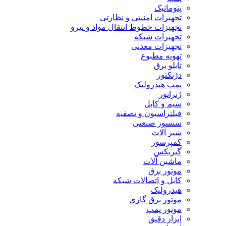
پنوماتیک
تجهیزات امنیتی و نظارتی
تجهیزات خطوط انتقال مواد و نیرو
تجهیزات شبکه
تجهیزات معدنی
تهویه مطبوع
تابلو برق
دژنکتور
پمپ هیدرولیک
ژنراتور
سیم و کابل
فیلتراسیون و تصفیه
سنسور صنعتی
شیر آلات
کمپرسور
گیربکس
ماشین آلات
موتور برق
کابل و اتصالات شبکه
هیدرولیک
موتور برق گازی
موتور پمپ
ابزار دقیق