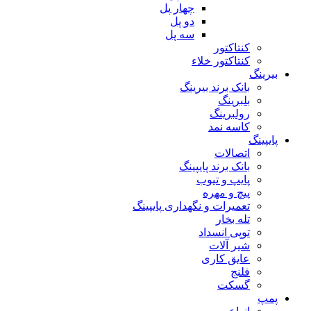
چهار پل
دو پل
سه پل
کنتاکتور
کنتاکتور خلاء
بیرینگ
بانک برند بیرینگ
بلبرینگ
رولبرینگ
کاسه نمد
پایپینگ
اتصالات
بانک برند پایپینگ
پایپ و تیوب
پیچ و مهره
تعمیرات و نگهداری پایپینگ
تله بخار
توپی انسداد
شیر آلات
عایق کاری
فلنج
گسکت
پمپ