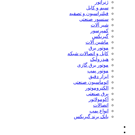
ژنراتور
سیم و کابل
فیلتراسیون و تصفیه
سنسور صنعتی
شیر آلات
کمپرسور
گیربکس
ماشین آلات
موتور برق
کابل و اتصالات شبکه
هیدرولیک
موتور برق گازی
موتور پمپ
ابزار دقیق
اتوماسیون صنعتی
الکتروموتور
برق صنعتی
آکومولاتور
اتصالات
انواع پمپ
بانک برند گیربکس