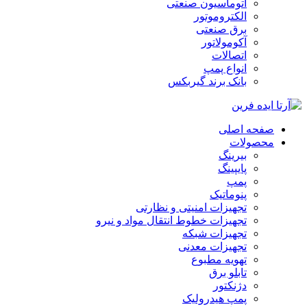
اتوماسیون صنعتی
الکتروموتور
برق صنعتی
آکومولاتور
اتصالات
انواع پمپ
بانک برند گیربکس
صفحه اصلی
محصولات
بیرینگ
پایپینگ
پمپ
پنوماتیک
تجهیزات امنیتی و نظارتی
تجهیزات خطوط انتقال مواد و نیرو
تجهیزات شبکه
تجهیزات معدنی
تهویه مطبوع
تابلو برق
دژنکتور
پمپ هیدرولیک