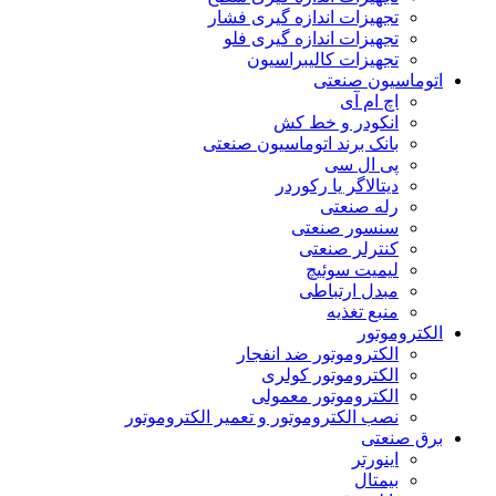
تجهیزات اندازه گیری فشار
تجهیزات اندازه گیری فلو
تجهیزات کالیبراسیون
اتوماسیون صنعتی
اچ ام آی
انکودر و خط کش
بانک برند اتوماسیون صنعتی
پی ال سی
دیتالاگر یا رکوردر
رله صنعتی
سنسور صنعتی
کنترلر صنعتی
لیمیت سوئیچ
مبدل ارتباطی
منبع تغذیه
الکتروموتور
الکتروموتور ضد انفجار
الکتروموتور کولری
الکتروموتور معمولی
نصب الکتروموتور و تعمیر الکتروموتور
برق صنعتی
اینورتر
بیمتال