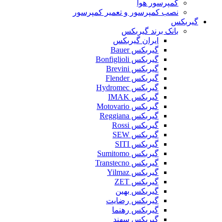
کمپرسور هوا
نصب کمپرسور و تعمیر کمپرسور
گیربکس
بانک برند گیربکس
ایران گیربکس
گیربکس Bauer
گیربکس Bonfiglioli
گیربکس Brevini
گیربکس Flender
گیربکس Hydromec
گیربکس IMAK
گیربکس Motovario
گیربکس Reggiana
گیربکس Rossi
گیربکس SEW
گیربکس SITI
گیربکس Sumitomo
گیربکس Transtecno
گیربکس Yilmaz
گیربکس ZET
گیربکس بهین
گیربکس رضایت
گیربکس رهنما
گیربکس سهند