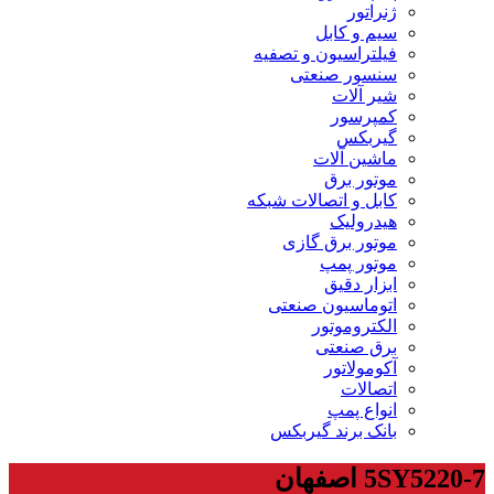
ژنراتور
سیم و کابل
فیلتراسیون و تصفیه
سنسور صنعتی
شیر آلات
کمپرسور
گیربکس
ماشین آلات
موتور برق
کابل و اتصالات شبکه
هیدرولیک
موتور برق گازی
موتور پمپ
ابزار دقیق
اتوماسیون صنعتی
الکتروموتور
برق صنعتی
آکومولاتور
اتصالات
انواع پمپ
بانک برند گیربکس
5SY5220-7 اصفهان