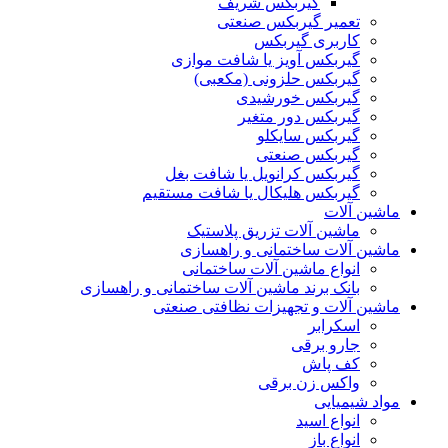
گیربکس شریف
تعمیر گیربکس صنعتی
کاربری گیربکس
گیربکس آویز یا شافت موازی
گیربکس حلزونی (مکعبی)
گیربکس خورشیدی
گیربکس دور متغیر
گیربکس سایکلو
گیربکس صنعتی
گیربکس کرانویل یا شافت بغل
گیربکس هلیکال یا شافت مستقیم
ماشین آلات
ماشین آلات تزریق پلاستیک
ماشین آلات ساختمانی و راهسازی
انواع ماشین آلات ساختمانی
بانک برند ماشین آلات ساختمانی و راهسازی
ماشین آلات و تجهیزات نظافتی صنعتی
اسکرابر
جارو برقی
کف پاش
واکس زن برقی
مواد شیمیایی
انواع اسید
انواع باز