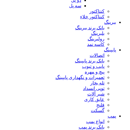
دو پل
سه پل
کنتاکتور
کنتاکتور خلاء
بیرینگ
بانک برند بیرینگ
بلبرینگ
رولبرینگ
کاسه نمد
پایپینگ
اتصالات
بانک برند پایپینگ
پایپ و تیوب
پیچ و مهره
تعمیرات و نگهداری پایپینگ
تله بخار
توپی انسداد
شیر آلات
عایق کاری
فلنج
گسکت
پمپ
انواع پمپ
بانک برند پمپ