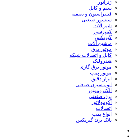
ژنراتور
سیم و کابل
فیلتراسیون و تصفیه
سنسور صنعتی
شیر آلات
کمپرسور
گیربکس
ماشین آلات
موتور برق
کابل و اتصالات شبکه
هیدرولیک
موتور برق گازی
موتور پمپ
ابزار دقیق
اتوماسیون صنعتی
الکتروموتور
برق صنعتی
آکومولاتور
اتصالات
انواع پمپ
بانک برند گیربکس