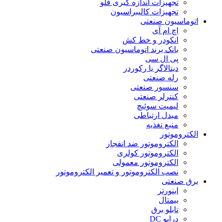
تجهیزات اندازه گیری فلو
تجهیزات کالیبراسیون
اتوماسیون صنعتی
اچ ام آی
انکودر و خط کش
بانک برند اتوماسیون صنعتی
پی ال سی
دیتالاگر یا رکوردر
رله صنعتی
سنسور صنعتی
کنترلر صنعتی
لیمیت سوئیچ
مبدل ارتباطی
منبع تغذیه
الکتروموتور
الکتروموتور ضد انفجار
الکتروموتور کولری
الکتروموتور معمولی
نصب الکتروموتور و تعمیر الکتروموتور
برق صنعتی
اینورتر
بیمتال
تابلو برق
درایو DC