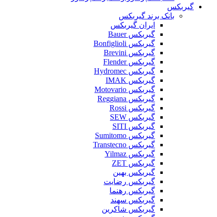
گیربکس
بانک برند گیربکس
ایران گیربکس
گیربکس Bauer
گیربکس Bonfiglioli
گیربکس Brevini
گیربکس Flender
گیربکس Hydromec
گیربکس IMAK
گیربکس Motovario
گیربکس Reggiana
گیربکس Rossi
گیربکس SEW
گیربکس SITI
گیربکس Sumitomo
گیربکس Transtecno
گیربکس Yilmaz
گیربکس ZET
گیربکس بهین
گیربکس رضایت
گیربکس رهنما
گیربکس سهند
گیربکس شاکرین