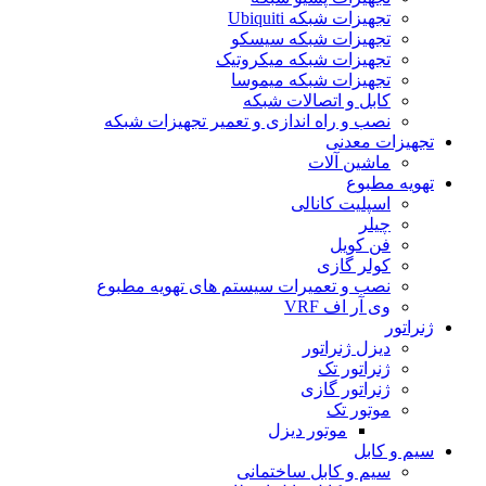
تجهیزات شبکه Ubiquiti
تجهیزات شبکه سیسکو
تجهیزات شبکه میکروتیک
تجهیزات شبکه میموسا
کابل و اتصالات شبکه
نصب و راه اندازی و تعمیر تجهیزات شبکه
تجهیزات معدنی
ماشین آلات
تهویه مطبوع
اسپلیت کانالی
چیلر
فن کویل
کولر گازی
نصب و تعمیرات سیستم های تهویه مطبوع
وی آر اف VRF
ژنراتور
دیزل ژنراتور
ژنراتور تک
ژنراتور گازی
موتور تک
موتور دیزل
سیم و کابل
سیم و کابل ساختمانی