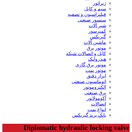
ژنراتور
سیم و کابل
فیلتراسیون و تصفیه
سنسور صنعتی
شیر آلات
کمپرسور
گیربکس
ماشین آلات
موتور برق
کابل و اتصالات شبکه
هیدرولیک
موتور برق گازی
موتور پمپ
ابزار دقیق
اتوماسیون صنعتی
الکتروموتور
برق صنعتی
آکومولاتور
اتصالات
انواع پمپ
بانک برند گیربکس
Diplomatic hydraulic locking valve