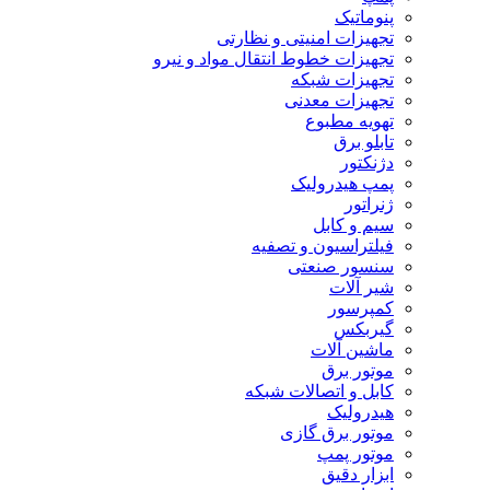
پنوماتیک
تجهیزات امنیتی و نظارتی
تجهیزات خطوط انتقال مواد و نیرو
تجهیزات شبکه
تجهیزات معدنی
تهویه مطبوع
تابلو برق
دژنکتور
پمپ هیدرولیک
ژنراتور
سیم و کابل
فیلتراسیون و تصفیه
سنسور صنعتی
شیر آلات
کمپرسور
گیربکس
ماشین آلات
موتور برق
کابل و اتصالات شبکه
هیدرولیک
موتور برق گازی
موتور پمپ
ابزار دقیق