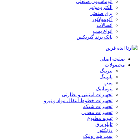
اتوماسیون صنعتی
الکتروموتور
برق صنعتی
آکومولاتور
اتصالات
انواع پمپ
بانک برند گیربکس
صفحه اصلی
محصولات
بیرینگ
پایپینگ
پمپ
پنوماتیک
تجهیزات امنیتی و نظارتی
تجهیزات خطوط انتقال مواد و نیرو
تجهیزات شبکه
تجهیزات معدنی
تهویه مطبوع
تابلو برق
دژنکتور
پمپ هیدرولیک