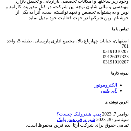
وجود زیر ساختها و امکانات تخصصی بازاریابی و تحقیق بازار،
مهندسی و مالی شایان توجه این شرکت، در کنار مدیریت کارآمد و
نوین و به پشتوانه تخصص و تعهد توانسته است، آنرا به یکی از
خوشنام ترین شرکتها در جهت فعالیت خود تبدیل نماید.
تماس با ما
اصفهان، خیابان چهارباغ بالا، مجتمع اداری پارسیان، طبقه 5، واحد
701
03191010207
09126037323
03191010207
نمونه کارها
الکتروموتور
گیربکس
آخرین نوشته ها
نوامبر 7, 2023
پمپ هیدرولیک چیست؟
سپتامبر 30, 2023
شیر برقی هیدرولیک
تمامی حقوق برای شرکت آرتا ایده فرین محفوظ است.