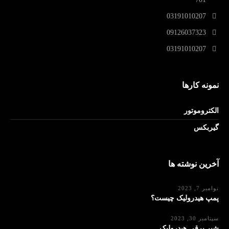
03191010207
09126037323
03191010207
نمونه کارها
الکتروموتور
گیربکس
آخرین نوشته ها
نوامبر 7, 2023
پمپ هیدرولیک چیست؟
سپتامبر 30, 2023
شیر برقی هیدرولیک