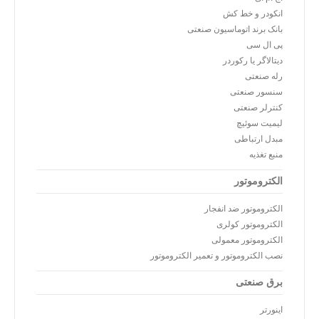
انکودر و خط کش
بانک برند اتوماسیون صنعتی
پی ال سی
دیتالاگر یا رکوردر
رله صنعتی
سنسور صنعتی
کنترلر صنعتی
لیمیت سوئیچ
مبدل ارتباطی
منبع تغذیه
الکتروموتور
الکتروموتور ضد انفجار
الکتروموتور کولری
الکتروموتور معمولی
نصب الکتروموتور و تعمیر الکتروموتور
برق صنعتی
اینورتر