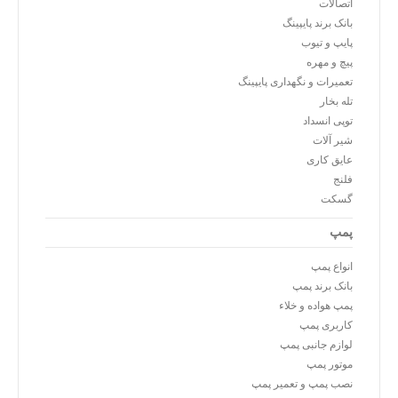
اتصالات
بانک برند پایپینگ
پایپ و تیوب
پیچ و مهره
تعمیرات و نگهداری پایپینگ
تله بخار
توپی انسداد
شیر آلات
عایق کاری
فلنج
گسکت
پمپ
انواع پمپ
بانک برند پمپ
پمپ هواده و خلاء
کاربری پمپ
لوازم جانبی پمپ
موتور پمپ
نصب پمپ و تعمیر پمپ