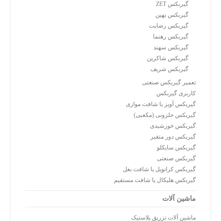
گیربکس ZET
گیربکس بهین
گیربکس رضایت
گیربکس رهنما
گیربکس سهند
گیربکس شاکرین
گیربکس شریف
تعمیر گیربکس صنعتی
کاربری گیربکس
گیربکس آویز یا شافت موازی
گیربکس حلزونی (مکعبی)
گیربکس خورشیدی
گیربکس دور متغیر
گیربکس سایکلو
گیربکس صنعتی
گیربکس کرانویل یا شافت بغل
گیربکس هلیکال یا شافت مستقیم
ماشین آلات
ماشین آلات تزریق پلاستیک