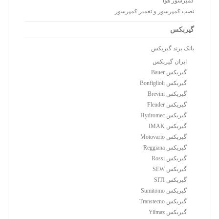
کمپرسور هوا
نصب کمپرسور و تعمیر کمپرسور
گیربکس
بانک برند گیربکس
ایران گیربکس
گیربکس Bauer
گیربکس Bonfiglioli
گیربکس Brevini
گیربکس Flender
گیربکس Hydromec
گیربکس IMAK
گیربکس Motovario
گیربکس Reggiana
گیربکس Rossi
گیربکس SEW
گیربکس SITI
گیربکس Sumitomo
گیربکس Transtecno
گیربکس Yilmaz