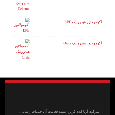
آکومولاتور هیدرولیک EPE
آکومولاتور هیدرولیک Orsta
شرکت آرتا ایده فرین عمده فعالیت آن خدمات رسانی،