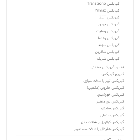
گیربکس Transtecno
گیربکس Yilmaz
گیربکس ZET
گیربکس بهین
گیربکس رضایت
گیربکس رهنما
گیربکس سهند
گیربکس شاکرین
گیربکس شریف
تعمیر گیربکس صنعتی
کاربری گیربکس
گیربکس آویز یا شافت موازی
گیربکس حلزونی (مکعبی)
گیربکس خورشیدی
گیربکس دور متغیر
گیربکس سایکلو
گیربکس صنعتی
گیربکس کرانویل یا شافت بغل
گیربکس هلیکال یا شافت مستقیم