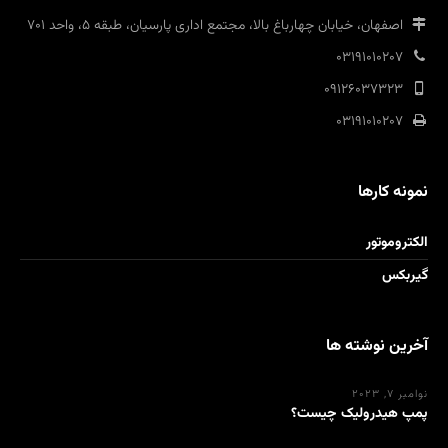
اصفهان، خیابان چهارباغ بالا، مجتمع اداری پارسیان، طبقه 5، واحد 701
03191010207
09126037323
03191010207
نمونه کارها
الکتروموتور
گیربکس
آخرین نوشته ها
نوامبر 7, 2023
پمپ هیدرولیک چیست؟