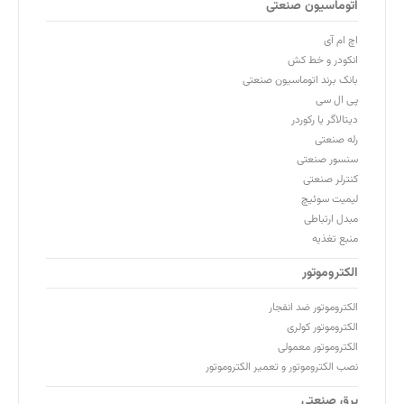
اتوماسیون صنعتی
اچ ام آی
انکودر و خط کش
بانک برند اتوماسیون صنعتی
پی ال سی
دیتالاگر یا رکوردر
رله صنعتی
سنسور صنعتی
کنترلر صنعتی
لیمیت سوئیچ
مبدل ارتباطی
منبع تغذیه
الکتروموتور
الکتروموتور ضد انفجار
الکتروموتور کولری
الکتروموتور معمولی
نصب الکتروموتور و تعمیر الکتروموتور
برق صنعتی