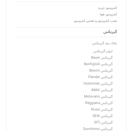
کمپرسور تبرید
کمپرسور هوا
نصب کمپرسور و تعمیر کمپرسور
گیربکس
بانک برند گیربکس
ایران گیربکس
گیربکس Bauer
گیربکس Bonfiglioli
گیربکس Brevini
گیربکس Flender
گیربکس Hydromec
گیربکس IMAK
گیربکس Motovario
گیربکس Reggiana
گیربکس Rossi
گیربکس SEW
گیربکس SITI
گیربکس Sumitomo