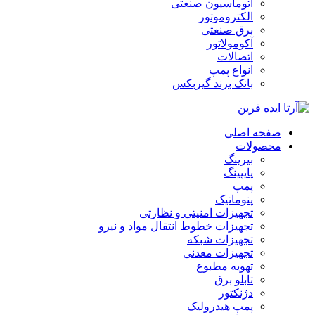
اتوماسیون صنعتی
الکتروموتور
برق صنعتی
آکومولاتور
اتصالات
انواع پمپ
بانک برند گیربکس
صفحه اصلی
محصولات
بیرینگ
پایپینگ
پمپ
پنوماتیک
تجهیزات امنیتی و نظارتی
تجهیزات خطوط انتقال مواد و نیرو
تجهیزات شبکه
تجهیزات معدنی
تهویه مطبوع
تابلو برق
دژنکتور
پمپ هیدرولیک