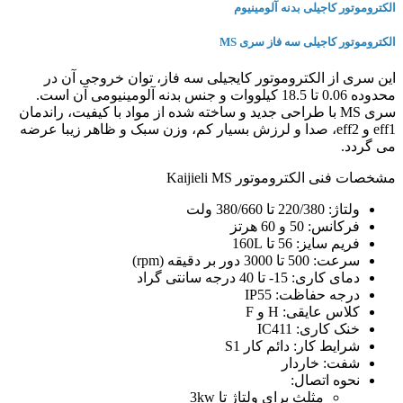
الکتروموتور کاجیلی بدنه آلومینیوم
الکتروموتور کاجیلی سه فاز سری MS
این سری از الکتروموتور کایجیلی سه فاز، توان خروجی آن در
محدوده 0.06 تا 18.5 کیلووات و جنس بدنه آلومینیومی آن است.
سری MS با طراحی جدید و ساخته شده از مواد با کیفیت، راندمان
eff1 و eff2، صدا و لرزش بسیار کم، وزن سبک و ظاهر زیبا عرضه
می گردد.
مشخصات فنی الکتروموتور Kaijieli MS
ولتاژ: 220/380 تا 380/660 ولت
فرکانس: 50 و 60 هرتز
فریم سایز: 56 تا 160L
سرعت: 500 تا 3000 دور بر دقیقه (rpm)
دمای کاری: 15- تا 40 درجه سانتی گراد
درجه حفاظت: IP55
کلاس عایقی: H و F
خنک کاری: IC411
شرایط کار: دائم کار S1
شفت: خاردار
نحوه اتصال:
مثلث برای ولتاژ تا 3kw