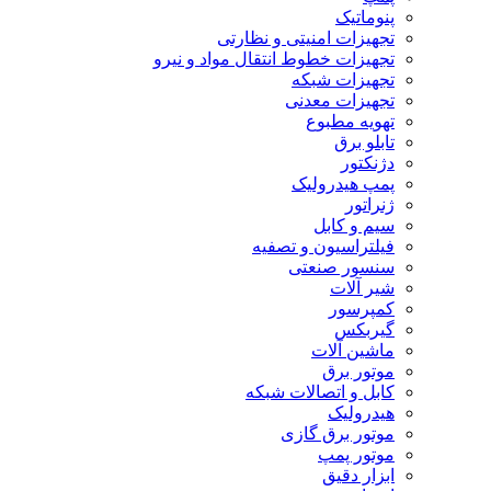
پنوماتیک
تجهیزات امنیتی و نظارتی
تجهیزات خطوط انتقال مواد و نیرو
تجهیزات شبکه
تجهیزات معدنی
تهویه مطبوع
تابلو برق
دژنکتور
پمپ هیدرولیک
ژنراتور
سیم و کابل
فیلتراسیون و تصفیه
سنسور صنعتی
شیر آلات
کمپرسور
گیربکس
ماشین آلات
موتور برق
کابل و اتصالات شبکه
هیدرولیک
موتور برق گازی
موتور پمپ
ابزار دقیق