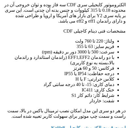
الکتروموتور کایجیلی سری CDF سه فاز بوده و توان خروجی آن در
محدوده 0.18 تا 315 کیلووات و جنس بدنه آن چدنی است. این سری
بر پایه سری Y2 برای بازار های آمریکا و اروپا و طراحی شده
و دارای راندمان eff1 و eff2 می باشد.
مشخصات فنی دینام کاجیلی CDF
ولتاژ: 220 تا 760 ولت
فریم سایز: 63 تا 355
سرعت: 500 تا 3000 دور بر دقیقه (rpm)
با دو راندمان EFF1,EFF2 (راندمان استاندارد و راندمان
بالا،بسته به نوع کاربری)
فرکانس: 50 و 60 هرتز
درجه حفاظت: IP54 یا IP55
کلاس حرارتی: F یا H
دمای کاری: 15- تا 40 درجه سانتی گراد
خنک کاری: IC411
شرایط کار: دائم کار S1
شفت: خاردار
در هر دو سری این مدل امکان نصب ترمینال باکس در بالا، سمت
راست و سمت چپ موتور برای سهولت کاربر تعبیه شده است.
لیست قیمت الکترموتور کایجیلی Kaijieli