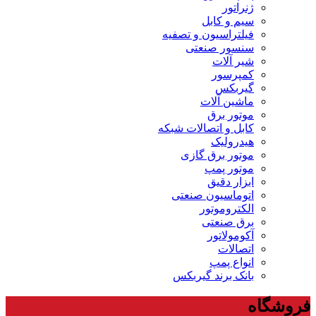
ژنراتور
سیم و کابل
فیلتراسیون و تصفیه
سنسور صنعتی
شیر آلات
کمپرسور
گیربکس
ماشین آلات
موتور برق
کابل و اتصالات شبکه
هیدرولیک
موتور برق گازی
موتور پمپ
ابزار دقیق
اتوماسیون صنعتی
الکتروموتور
برق صنعتی
آکومولاتور
اتصالات
انواع پمپ
بانک برند گیربکس
فروشگاه