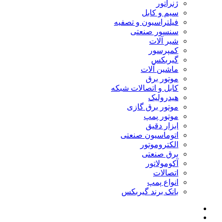
ژنراتور
سیم و کابل
فیلتراسیون و تصفیه
سنسور صنعتی
شیر آلات
کمپرسور
گیربکس
ماشین آلات
موتور برق
کابل و اتصالات شبکه
هیدرولیک
موتور برق گازی
موتور پمپ
ابزار دقیق
اتوماسیون صنعتی
الکتروموتور
برق صنعتی
آکومولاتور
اتصالات
انواع پمپ
بانک برند گیربکس