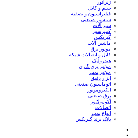
ژنراتور
سیم و کابل
فیلتراسیون و تصفیه
سنسور صنعتی
شیر آلات
کمپرسور
گیربکس
ماشین آلات
موتور برق
کابل و اتصالات شبکه
هیدرولیک
موتور برق گازی
موتور پمپ
ابزار دقیق
اتوماسیون صنعتی
الکتروموتور
برق صنعتی
آکومولاتور
اتصالات
انواع پمپ
بانک برند گیربکس