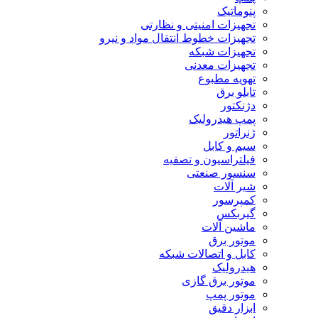
پنوماتیک
تجهیزات امنیتی و نظارتی
تجهیزات خطوط انتقال مواد و نیرو
تجهیزات شبکه
تجهیزات معدنی
تهویه مطبوع
تابلو برق
دژنکتور
پمپ هیدرولیک
ژنراتور
سیم و کابل
فیلتراسیون و تصفیه
سنسور صنعتی
شیر آلات
کمپرسور
گیربکس
ماشین آلات
موتور برق
کابل و اتصالات شبکه
هیدرولیک
موتور برق گازی
موتور پمپ
ابزار دقیق