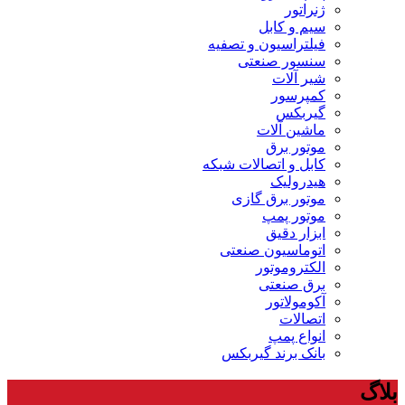
ژنراتور
سیم و کابل
فیلتراسیون و تصفیه
سنسور صنعتی
شیر آلات
کمپرسور
گیربکس
ماشین آلات
موتور برق
کابل و اتصالات شبکه
هیدرولیک
موتور برق گازی
موتور پمپ
ابزار دقیق
اتوماسیون صنعتی
الکتروموتور
برق صنعتی
آکومولاتور
اتصالات
انواع پمپ
بانک برند گیربکس
بلاگ