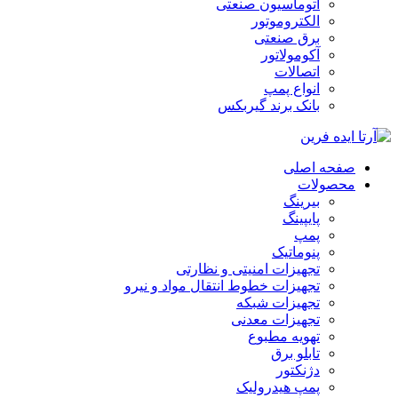
اتوماسیون صنعتی
الکتروموتور
برق صنعتی
آکومولاتور
اتصالات
انواع پمپ
بانک برند گیربکس
صفحه اصلی
محصولات
بیرینگ
پایپینگ
پمپ
پنوماتیک
تجهیزات امنیتی و نظارتی
تجهیزات خطوط انتقال مواد و نیرو
تجهیزات شبکه
تجهیزات معدنی
تهویه مطبوع
تابلو برق
دژنکتور
پمپ هیدرولیک