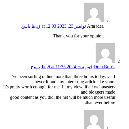
Arta idea
نوامبر 23, 2023 at 12:03 ق.ظ
پاسخ
Thank you for your opinion
Dora Burris
فوریه 6, 2024 at 11:35 ق.ظ
پاسخ
I’ve been surfing online more than three hours today, yet I
never found any interesting article like yours.
It’s pretty worth enough for me. In my view, if all webmasters
and bloggers made
good content as you did, the net will be much more useful
than ever before.