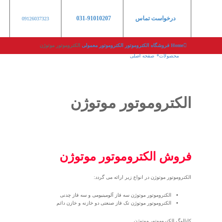
درخواست تماس
031-91010207
09126037323
Home
فروشگاه
الکتروموتور
الکتروموتور معمولی
الکتروموتور موتوژن
محصولات
صفحه اصلی
الکتروموتور موتوژن
فروش الکتروموتور موتوژن
الکتروموتور موتوژن در انواع زیر ارائه می گردد:
الکتروموتور موتوژن سه فاز
آلومینیومی و سه فاز چدنی
الکتروموتور موتوژن تک فاز
صنعتی دو خازنه و خازن دائم
کاتالوگ الکتروموتور موتوژن