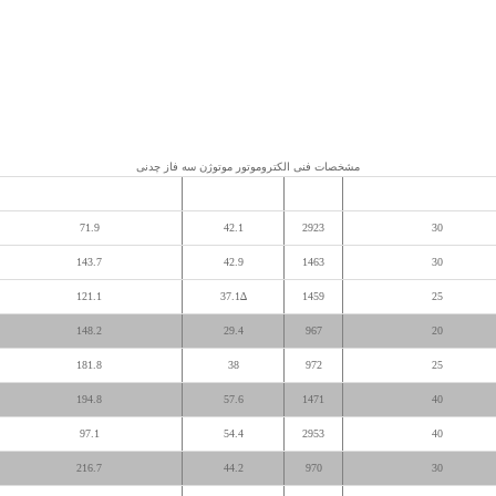
مشخصات فنی الکتروموتور موتوژن سه فاز چدنی
توان خروجی (اسب بخار)
rpm
جریان نامی
گشتاور نامی (نیوتن متر)
71.9
42.1
2923
30
143.7
42.9
1463
30
121.1
37.1∆
1459
25
148.2
29.4
967
20
181.8
38
972
25
194.8
57.6
1471
40
97.1
54.4
2953
40
216.7
44.2
970
30