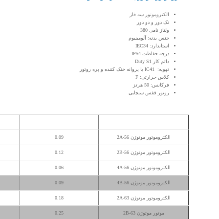
الکتروموتور سه فاز
تک دور و دو دور
ولتاژ نامی 380
جنس بدنه: آلومینیوم
استاندارد: IEC34
درجه حفاظت IP54
دائم کار Duty S1
تهویه: IC41 با پروانه خنک کننده و پره روتور
کلاس حرارتی: F
فرکانس: 50 هرتز
روتور قفس سنجابی
مدل
توان خروجی (کیلووات)
تو
الکتروموتور موتوژن 56-2A
0.09
الکتروموتور موتوژن 56-2B
0.12
الکتروموتور موتوژن 56-4A
0.06
الکتروموتور موتوژن 56-4B
0.09
الکتروموتور موتوژن 63-2A
0.18
موتور موتوژن 63-2B
0.25