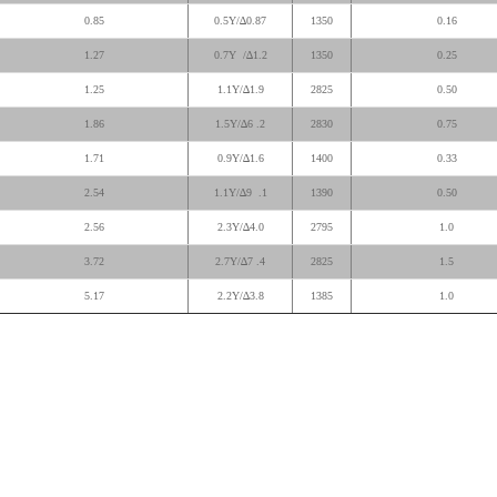
0.85
0.87∆/0.5Y
1350
0.16
1.27
0.7Y
1.2∆/
1350
0.25
1.25
1.9∆/1.1Y
2825
0.50
1.86
6∆/1.5Y
2.
2830
0.75
1.71
1.6∆/0.9Y
1400
0.33
2.54
9∆/1.1Y
1.
1390
0.50
2.56
4.0∆/2.3Y
2795
1.0
3.72
7∆/2.7Y
4.
2825
1.5
5.17
3.8∆/2.2Y
1385
1.0