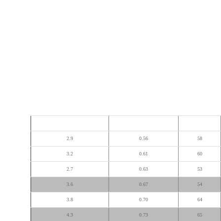
راندمان %
ضریب قدرت CosΦ
وزن پایه دار (کیلوگرم)
2.9
0.56
58
3.2
0.61
60
2.7
0.63
53
3.6
0.67
54
3.8
0.70
64
4.3
0.73
65