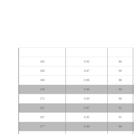
راندمان %
ضریب قدرت CosΦ
وزن پایه دار (کیلوگرم)
182
0.92
86
200
0.87
90
180
0.86
88
198
0.86
90
272
0.84
88
267
0.87
91
267
0.92
91
277
0.86
88