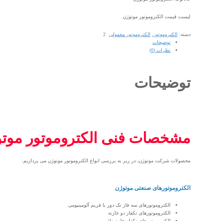
لیست قیمت الکتروموتور موتوژن
دسته:
الکتروموتور
,
الکتروموتور معمولی
توضیحات
نظرات (0)
توضیحات
مشخصات فنی الکتروموتور موت
محصولات شرکت موتوژن، در زیر به بررسی انواع الکتروموتور موتوژن می پردازیم:
الکتروموتورهای صنعتی موتوژن
الکتروموتورهای سه فاز تک دور با فریم آلومینیومی
الکتروموتورهای تکفاز دو خازنه
الکتروموتورهای تکفاز خازن دائم