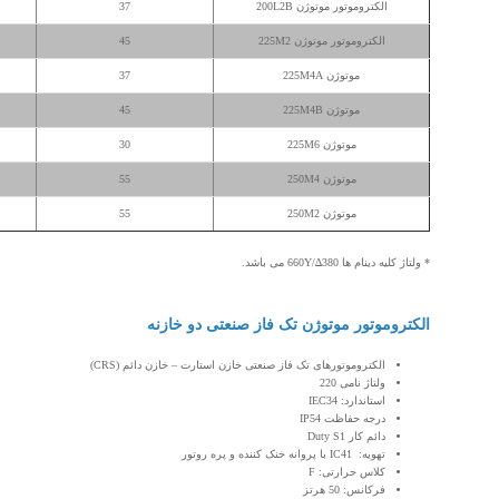
الکتروموتور موتوژن 200L2B
37
الکتروموتور موتوژن 225M2
45
موتوژن 225M4A
37
موتوژن 225M4B
45
موتوژن 225M6
30
موتوژن 250M4
55
موتوژن 250M2
55
* ولتاژ کلیه دینام ها 380∆/660Y می باشد.
الکتروموتور موتوژن تک فاز صنعتی دو خازنه
الکتروموتورهای تک فاز صنعتی خازن استارت – خازن دائم (CRS)
ولتاژ نامی 220
استاندارد: IEC34
درجه حفاظت IP54
دائم کار Duty S1
تهویه: IC41 با پروانه خنک کننده و پره روتور
کلاس حرارتی: F
فرکانس: 50 هرتز