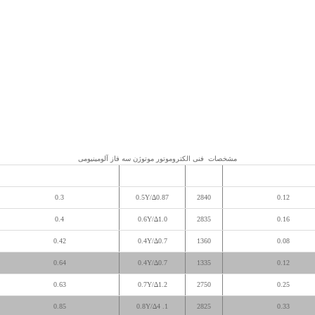
مشخصات
فنی الکتروموتور موتوژن سه فاز آلومینیومی
ان خروجی (اسب بخار)
rpm
جریان نامی
گشتاور نامی (نیوتن متر)
0.3
0.87∆/0.5Y
2840
0.12
0.4
1.0∆/0.6Y
2835
0.16
0.42
0.7∆/0.4Y
1360
0.08
0.64
0.7∆/0.4Y
1335
0.12
0.63
1.2∆/0.7Y
2750
0.25
0.85
4∆/0.8Y
1.
2825
0.33