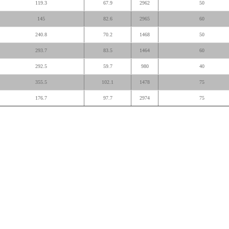
119.3
67.9
2962
50
145
82.6
2965
60
240.8
70.2
1468
50
293.7
83.5
1464
60
292.5
59.7
980
40
355.5
102.1
1478
75
176.7
97.7
2974
75