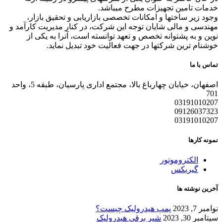
خدمات تامین تجهیزات مطرح میباشد.
وجود زیر ساختها و امکانات تخصصی بازاریابی و تحقیق بازار،
مهندسی و مالی شایان توجه این شرکت، در کنار مدیریت کارآمد و
نوین و به پشتوانه تخصص و تعهد توانسته است، آنرا به یکی از
خوشنام ترین شرکتها در جهت فعالیت خود تبدیل نماید.
تماس با ما
اصفهان، خیابان چهارباغ بالا، مجتمع اداری پارسیان، طبقه 5، واحد
701
03191010207
09126037323
03191010207
نمونه کارها
الکتروموتور
گیربکس
آخرین نوشته ها
نوامبر 7, 2023
پمپ هیدرولیک چیست؟
سپتامبر 30, 2023
شیر برقی هیدرولیک