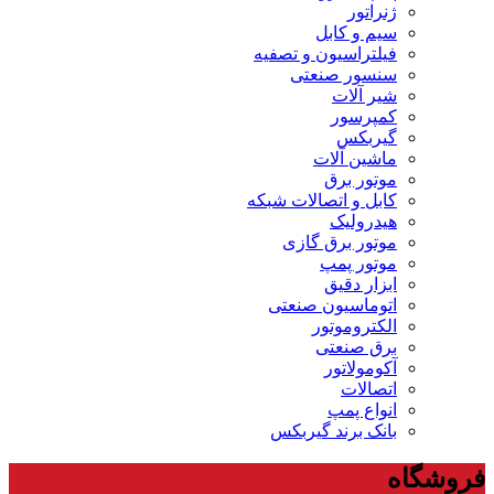
ژنراتور
سیم و کابل
فیلتراسیون و تصفیه
سنسور صنعتی
شیر آلات
کمپرسور
گیربکس
ماشین آلات
موتور برق
کابل و اتصالات شبکه
هیدرولیک
موتور برق گازی
موتور پمپ
ابزار دقیق
اتوماسیون صنعتی
الکتروموتور
برق صنعتی
آکومولاتور
اتصالات
انواع پمپ
بانک برند گیربکس
فروشگاه