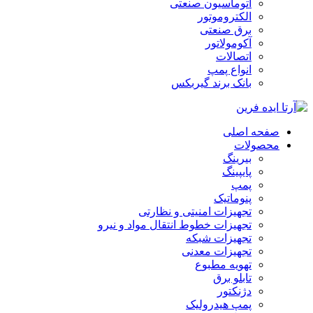
اتوماسیون صنعتی
الکتروموتور
برق صنعتی
آکومولاتور
اتصالات
انواع پمپ
بانک برند گیربکس
صفحه اصلی
محصولات
بیرینگ
پایپینگ
پمپ
پنوماتیک
تجهیزات امنیتی و نظارتی
تجهیزات خطوط انتقال مواد و نیرو
تجهیزات شبکه
تجهیزات معدنی
تهویه مطبوع
تابلو برق
دژنکتور
پمپ هیدرولیک