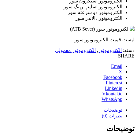
الکتروموتور آسنکرون سور
الکتروموتور اسلیپ رینگ سور
الکتروموتور دو سرعته سور
الکتروموتور دالاندر سور
لیست قیمت الکتروموتور سور
دسته:
الکتروموتور
,
الکتروموتور معمولی
SHARE
Email
X
Facebook
Pinterest
Linkedin
Vkontakte
WhatsApp
توضیحات
نظرات (0)
توضیحات