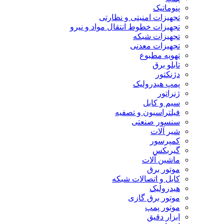
پنوماتیک
تجهیزات امنیتی و نظارتی
تجهیزات خطوط انتقال مواد و نیرو
تجهیزات شبکه
تجهیزات معدنی
تهویه مطبوع
تابلو برق
دژنکتور
پمپ هیدرولیک
ژنراتور
سیم و کابل
فیلتراسیون و تصفیه
سنسور صنعتی
شیر آلات
کمپرسور
گیربکس
ماشین آلات
موتور برق
کابل و اتصالات شبکه
هیدرولیک
موتور برق گازی
موتور پمپ
ابزار دقیق