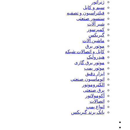
ژنراتور
سیم و کابل
فیلتراسیون و تصفیه
سنسور صنعتی
شیر آلات
کمپرسور
گیربکس
ماشین آلات
موتور برق
کابل و اتصالات شبکه
هیدرولیک
موتور برق گازی
موتور پمپ
ابزار دقیق
اتوماسیون صنعتی
الکتروموتور
برق صنعتی
آکومولاتور
اتصالات
انواع پمپ
بانک برند گیربکس