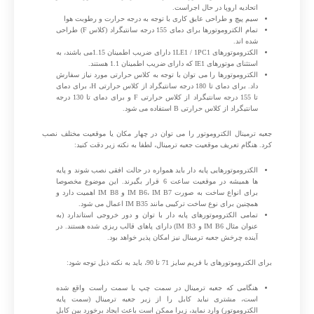
اتحادیه اروپا در حال اجراست.
سیم پیچ و طراحی عایق کاری با توجه به درجه حرارت و رطوبت هوا
تمام الکتروموتورها برای دمای 155 درجه سانتیگراد (کلاس F) طراحی
شده اند.
الکتروموتورهای 1LE1 / 1PC1 دارای ضریب اطمینان 1.15می باشند، به
استثنای موتورهای IE1 که دارای ضریب اطمینان 1.1 هستند.
الکتروموتورها را می توان با توجه به کلاس حرارتی مورد نیاز سفارش
داد. برای دمای تا 180 درجه سانتیگراد از کلاس حرارتی H، برای دمای
تا 155 درجه سانتیگراد از کلاس حرارتی F و برای دمای تا 130 درجه
سانتیگراد از کلاس حرارتی B استفاده می شود.
جعبه ترمینال الکتروموتور را می توان در چهار مکان یا موقعیت مختلف نصب
کرد. هنگام تعریف موقعیت جعبه ترمینال، لطفا به نکته زیر دقت کنید:
الکتروموتورهایی پایه دار باید همواره در حالت افقی نصب شوند و پایه
ها همیشه در موقعیت ساعت 6 قرار بگیرند. این موضوع مخصوصا
برای انواع ساخت به صورت IM B6، IM B7 و IM B8 اهمیت دارد و
همچنین برای نوع ساخت ترکیبی مانند IM B35 اعمال می شود.
تمامی الکتروموتورهای پایه دار با توان و دور خروجی استاندارد (به
عنوان مثال IM B6 و IM B3) دارای پاهای قالب ریزی شده هستند. در
آینده چرخش جعبه ترمینال نیز امکان پذیر خواهد بود.
برای الکتروموتورهای با فریم سایز 71 تا 90، باید به نکته ذیل توجه شود:
هنگامی که جعبه ترمینال در سمت چپ یا سمت راست واقع شده
است، مشتری نباید کابل را از زیر جعبه ترمینال (سمت پایه
الکتروموتور) وارد نماید، زیرا ممکن است باعث ایجاد برخورد بین کابل