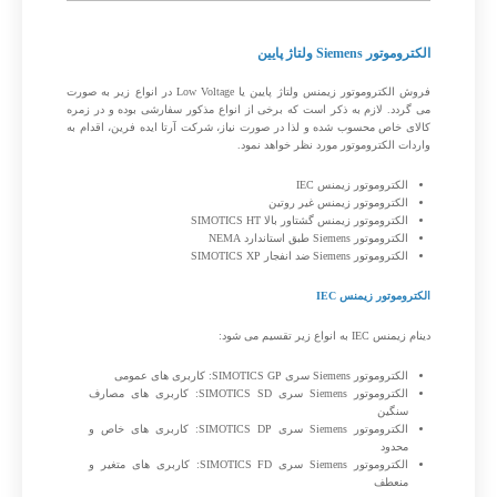
الکتروموتور Siemens ولتاژ پایین
فروش الکتروموتور زیمنس ولتاژ پایین یا Low Voltage در انواع زیر به صورت
می گردد. لازم به ذکر است که برخی از انواع مذکور سفارشی بوده و در زمره
کالای خاص محسوب شده و لذا در صورت نیاز، شرکت آرتا ایده فرین، اقدام به
واردات الکتروموتور مورد نظر خواهد نمود.
الکتروموتور زیمنس IEC
الکتروموتور زیمنس غیر روتین
الکتروموتور زیمنس گشتاور بالا SIMOTICS HT
الکتروموتور Siemens طبق استاندارد NEMA
الکتروموتور Siemens ضد انفجار SIMOTICS XP
الکتروموتور زیمنس IEC
دینام زیمنس IEC به انواع زیر تقسیم می شود:
الکتروموتور Siemens سری SIMOTICS GP: کاربری های عمومی
الکتروموتور Siemens سری SIMOTICS SD: کاربری های مصارف
سنگین
الکتروموتور Siemens سری SIMOTICS DP: کاربری های خاص و
محدود
الکتروموتور Siemens سری SIMOTICS FD: کاربری های متغیر و
منعطف