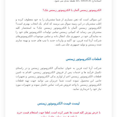
استاندارد IEC 60034-30 طبقه بندی می شود.
الکتروموتور زیمنس آلمان یا الکتروموتور زیمنس چک؟
این سوالی است که ذهن بسیاری از شما مشتریان را به خود معطوف کرده و
اغلب مشتریان در این زمینه سوال می پرسند که کدام یک انتخاب بهتری است؟
الکتروموتور زیمنس آلمان یا الکتروموتور زیمنس چک؟ به استحضار کلیه
مشتریان می رساند که کمپانی زیمنس تمامی تولیدات الکتروموتور های خود را
به نمایندگی خود در جمهوری چک انتقال داده و تمامی موجودات الکتروموتورهای
شرکت آرتا ایده فرین، نو، آکبند و واردات جدید با تیپ های جدید و بهینه سازی
شده زیمنس و تولید جمهوری چک می باشد.
قطعات الکتروموتور زیمنس
شرکت آرتا ایده فرین به عنوان نمایندگی الکتروموتور زیمنس و در راستای
تکمیل فرآیند ها و خدمات پس از فروش الکتروموتور زیمنس، اقدام به تامین
قطعات الکتروموتور زیمنس اعم از لوازم یدکی الکتروموتور زیمنس و تجهیزات
جانبی این محصول نموده است، شما عزیزان می توانید جهت تهیه قطعات
الکتروموتور زیمنس با واحد فروش شرکت تماس حاصل نموده و تجهیزات مورد
نیاز خود را خریداری نمایید.
لیست قیمت الکتروموتور زیمنس
با عرض پوزش کلیه قیمت ها تغییر کرده است، لطفا جهت استعلام قیمت خرید
با واحد فروش تماس حاصل نمایید.