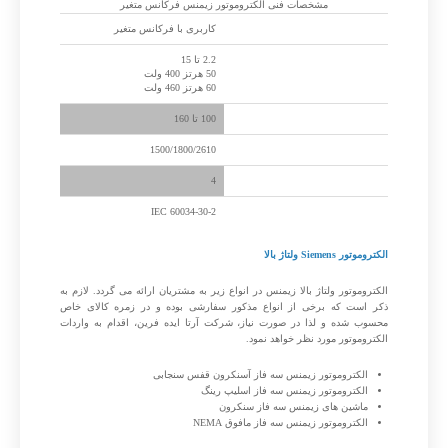
مشخصات فنی الکتروموتور زیمنس فرکانس متغیر
مشخصات فنی
کاربری با فرکانس متغیر
توان و ولتاژ (کیلووات)
2.2 تا 15
50 هرتز 400 ولت
60 هرتز 460 ولت
سایز فریم و نوع ساخت
100 تا 160
سرعت (دور در دقیقه)
1500/1800/2610
تعداد پل
4
کلاس راندمان
IEC 60034-30-2
الکتروموتور Siemens ولتاژ بالا
الکتروموتور ولتاژ بالا زیمنس در انواع زیر به مشتریان ارائه می گردد. لازم به
ذکر است که برخی از انواع مذکور سفارشی بوده و در زمره کالای خاص
محسوب شده و لذا در صورت نیاز، شرکت آرتا ایده فرین، اقدام به واردات
الکتروموتور مورد نظر خواهد نمود.
الکتروموتور زیمنس سه فاز آسنکرون قفس سنجابی
الکتروموتور زیمنس سه فاز اسلیپ رینگ
ماشین های زیمنس سه فاز سنکرون
الکتروموتور زیمنس سه فاز مافوق NEMA