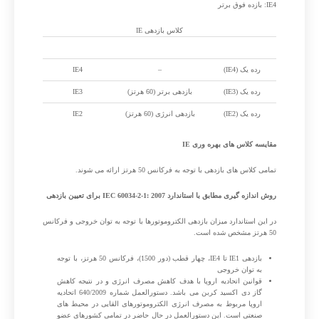
IE4: بازده فوق برتر
کلاس بازدهی IE
IEC 60034-30-1
NEMA-MG1
GB 18613-2012
رده یک (IE4)
–
IE4
رده یک (IE3)
بازدهی برتر (60 هرتز)
IE3
رده یک (IE2)
بازدهی انرژی (60 هرتز)
IE2
مقایسه کلاس های بهره وری IE
تمامی کلاس های بازدهی با توجه به فرکانس 50 هرتز ارائه می شوند.
روش اندازه گیری مطابق با استاندارد IEC 60034-2-1: 2007 برای تعیین بازدهی
در این استاندارد میزان بازدهی الکتروموتورها با توجه به توان خروجی و فرکانس
50 هرتز مشخص شده است.
بازدهی IE1 تا IE4، چهار قطب (دور 1500)، فرکانس 50 هرتز، با توجه
به توان خروجی
قوانین اتحادیه اروپا با هدف کاهش مصرف انرژی و در نتیجه کاهش
گاز دی اکسید کربن می باشد. دستورالعمل شماره 640/2009 اتحادیه
اروپا مربوط به مصرف انرژی الکتروموتورهای القایی در محیط های
صنعتی است. این دستورالعمل در حال حاضر در تمامی کشورهای عضو