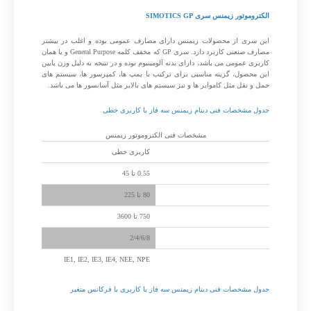
الکتروموتور زیمنس سری SIMOTICS GP
این سری از محصولات زیمنس دارای مصارف عمومی بوده و اغلب در بیشتر
مصارف صنعتی کاربرد دارد. سری GP که مخفف کلمه General Purpose و یا همان
کاربری عمومی می باشد، دارای بدنه آلومینیوم بوده و در نتیجه به دلیل وزن پایین
این محصول، گزینه مناسبی برای ترکیب با پمپ ها، کمپرسور ها، سیستم های
حمل و نقل مثل کاموایر ها و نیز سیستم های بالابر مثل آسانسور ها می باشد.
جدول مشخصات فنی دینام زیمنس سه فاز با کاربری خطی
مشخصات فنی الکتروموتور زیمنس
مشخصات فنی
کاربری خطی
توان و ولتاژ (کیلووات)
0.55 تا 45
سایز فریم و نوع ساخت
80 تا 225
سرعت (دور در دقیقه)
750 تا 3600
تعداد پل
2/4/6/8
کلاس راندمان
IE1, IE2, IE3, IE4, NEE, NPE
جدول مشخصات فنی دینام زیمنس سه فاز با کاربری با فرکانس متغیر