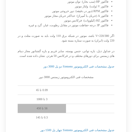
فاکتور HP (سب بخار): توان موتور
فاکتور V (ولت): ولتاژ موتور
فاکتور RPM (دور در دقیقه): دور خروجی موتور
فاکتور A (جریان یا آمپراژ): حداکثر جریان مجاز موتور
فاکتور HZ (کیلووات): فرکانس موتور
فاکتور IP: درجه حفاظت موتور در مقابل رطوبت، غبار، گرد و غیره
اگر V=220/380 باشد، موتور در شبکه برق 110 ولت باید به صورت مثلث و در
220 ولت (ایران) به صورت ستاره بسته شود.
در جداول ذیل، بازه توانی، جنس پوسته، سایز فریم و بازه گشتانور مجاز دینام
های زیمنس برای دورهای مختلف و در فرکانس 50 هرتز، نشان داده شده است.
جدول مشخصات فنی الکتروموتور Siemens دو پل 3000 دور
مشخصات فنی الکتروموتور زیمنس 3000 دور
توان پوسته آلومینیوم (کیلووات)
0.09 تا 45
توان پوسته چدن (کیلووات)
3 تا 1000
فریم سایز (میلی متر)
56 تا 450
گشتاور (نیوتن متر)
0.3 تا 145
جدول مشخصات فنی الکتروموتور Siemens چهار پل 1500 دور