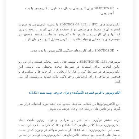
SIMOTICS GP برای کاربردهای جنرال و متداول: الکتروموتور با بدنه
آلومینیومی
الکتروموتورهای SIMOTICS GP 1LE1 / 1PC1 با پوسته آلومینیومی به صورت
گسترده ای در محیط های صنعتی مورد استفاده قرار می گیرند. با توجه به وزن
کم آنها، برای کار در پمپ ها، فن ها و کمپرسور ها مناسب هستند. همچنین در
سیستم های جابه جایی بوسیله نقاله و بلند کردن وسایل کاربرد فراوان دارند.
SIMOTICS SD برای کاربردهای سنگین: الکتروموتور با بدنه چدنی
موتورهای SIMOTICS SD 1LE1 با پوسته چدنی بسیار محکم هستند و از این رو
اولین انتخاب برای استفاده در شرایط سخت محیطی می باشند. این
الکتروموتورها در شرایط گرد و غبار یا ارتعاش در کارخانه ها و میکسرها و
همچنین در نواحی دارای فرسایش و خوردگی، مانند صنایع پتروشیمی کار می
کنند.
الکتروموتور با فریم فشرده (کامپکت) و توان خروجی بهینه شده (1LE1)
این الکتروموتورها در جاهایی که فضا محدود می باشد مورد استفاده قرار می
گیرند و در کلاس های بازدهی IE2 و IE3 عرضه می شوند.
بازده بیشتر نوآوری های اخیر در طراحی و تولید روتور، باعث ایجاد
الکتروموتورهایی با کلاس بازدهی IE1، IE2 و IE3 که کارایی بالایی دارند شده
است. این الکتروموتورها با کد 1LE1 دارای عمر طولانی تر و وزن کمتر نسبت
به مدل های قدیمی خود هستند. کلاس بازدهی الکتروموتورهای تولیدی بر اساس