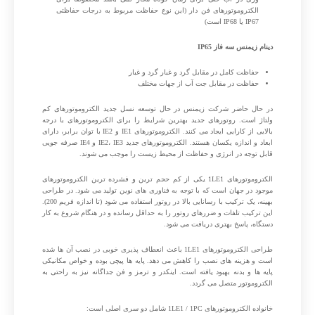
الکتروموتورهای فن دار (این نوع حفاظت مربوط به درجات حفاظتی
IP67 یا IP68 است)
دینام زیمنس سه فاز IP65
حفاظت کامل در مقابل گرد و غبار گرد و غبار
حفاظت در مقابل جت آب از جهات مختلف
در حال حاضر شرکت زیمنس در حال توسعه نسل جدید الکتروموتورهای کم
ولتاژ است. روتورهای جدید بهترین شرایط را برای الکتروموتورهای با درجه
بالایی از کارایی ایجاد می کنند. الکتروموتورهای IE1 و IE2 با توان برابر، دارای
ابعاد و اندازه یکسان هستند. الکتروموتورهای جدید IE2، IE3 و IE4 صرفه جویی
قابل توجه در انرژی و حفاظت از محیط زیست را موجب می شوند.
الکتروموتورهای 1LE1 یکی از کم حجم ترین و فشرده ترین الکتروموتورهای
موجود در جهان است که با توجه به فناوری های نوین تولید می شود. در طراحی
بهینه، یک ترکیب با رسانایی بالا در روتور استفاده می شود (تا اندازه فریم 200).
این ترکیب تلفات و ضررهای روتور را به حداقل رسانده و در هنگام شروع به کار
دستگاه، پاسخ بهتری دریافت می شود.
طراحی الکتروموتورهای 1LE1 باعث انعطاف پذیری خوبی در نصب آن ها شده
است و هزینه های نصب را کاهش می دهد. پایه ها پیچی بوده و خواص مکانیکی
پایه ها و بدنه بهبود یافته است. اینکدر و ترمز و فن جداگانه نیز به راحتی به
الکتروموتور متصل می گردد.
خانواده الکتروموتورهای 1LE1 / 1PC شامل دو سری اصلی است: