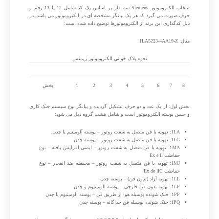
انتخاب الکتروموتور Siemens سه فاز بر اساس یک کد شامل 12 یا 13 رقم و
حرف صورت می گیرد که هر یک بیانگر مشخصه ای در الکتروموتور می باشد. در
ذیل کدگذاری این برند از الکتروموتورها توضیح داده شده است:
مثال: 1LA5223-4AA19-Z
نحوه پلاک خوانی الکتروموتور زیمنس
z
9
1
AA
4
223
5
1LA
رقم/حرف
8
7
6
5
4
3
2
1
بخش
بخش اول: از یک عدد و دو حرف تشکیل گردیده و بیانگر نوع سیستم خنک کاری
و جنس پوسته الکتروموتور است و شامل هشت گروه ذیل می شود:
1LA: تهویه با فن متصل به شفت روتور – پوسته آلومینیم یا چدن
1LG: تهویه با فن متصل به شفت روتور – پوسته چدن
1MA: تهویه با فن متصل به شفت روتور – ایمنی افزایش یافته – نوع
حفاظت Ex e ll
1MJ: تهویه با فن متصل به شفت روتور – محفظه ضد انفجار – نوع
حفاظت Ex de llC
1LL: تهویه آزاد (بدون فن) – پوسته چدن
1LP: تهویه بدون فن خارجی – پوسته آلومینیوم و چدن
1PP: خنک شونده بوسیله هوا از طریق فن – پوسته آلومینیوم یا چدن
1PQ: خنک شونده بوسیله فن جداگانه – پوسته چدن