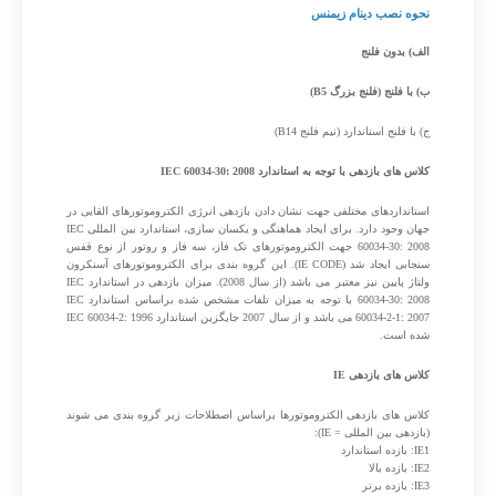
نحوه نصب دینام زیمنس
الف) بدون فلنج
ب) با فلنج (فلنج بزرگ B5)
ج) با فلنج استاندارد (نیم فلنج B14)
کلاس های بازدهی با توجه به استاندارد IEC 60034-30: 2008
استانداردهای مختلفی جهت نشان دادن بازدهی انرژی الکتروموتورهای القایی در
جهان وجود دارد. برای ایجاد هماهنگی و یکسان سازی، استاندارد بین المللی IEC
60034-30: 2008 جهت الکتروموتورهای تک فاز، سه فاز و روتور از نوع قفس
سنجابی ایجاد شد (IE CODE). این گروه بندی برای الکتروموتورهای آسنکرون
ولتاژ پایین نیز معتبر می باشد (از سال 2008). میزان بازدهی در استاندارد IEC
60034-30: 2008 با توجه به میزان تلفات مشخص شده براساس استاندارد IEC
60034-2-1: 2007 می باشد و از سال 2007 جایگزین استاندارد IEC 60034-2: 1996
شده است.
کلاس های بازدهی IE
کلاس های بازدهی الکتروموتورها براساس اصطلاحات زیر گروه بندی می شوند
(بازدهی بین المللی = IE):
IE1: بازده استاندارد
IE2: بازده بالا
IE3: بازده برتر