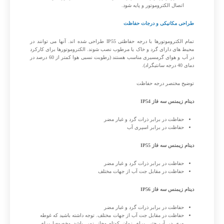
اتصال الکتروموتور و پایه شود.
طراحی مکانیکی و درجات حفاظت
تمام الکتروموتورها با درجه حفاظتی IP55 طراحی شده اند. آنها می توانند در
محیط های دارای گرد و خاک یا مرطوب نصب شوند. الکتروموتورها برای کارکرد
در آب و هوای گرمسیری مناسب هستند (رطوبت نسبی هوا کمتر از 60 درصد در
دمای 40 درجه سانتیگراد).
توضیح مختصر درجه حفاظت
دینام زیمنس سه فاز IP54
حفاظت در برابر ذرات گرد و غبار مضر
حفاظت در برابر اسپری آب
دینام زیمنس سه فاز IP55
حفاظت در برابر ذرات گرد و غبار مضر
حفاظت در مقابل جت آب از جهات مختلف
دینام زیمنس سه فاز IP56
حفاظت در برابر ذرات گرد و غبار مضر
حفاظت در مقابل جت آب از جهات مختلف. توجه داشته باشید که غوطه
وری در آب حتی برای زمان کوتاه مجاز نمی باشد مخصوصا برای