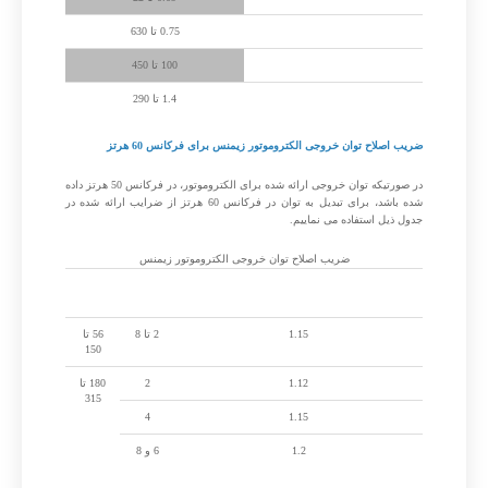
توان پوسته چدن (کیلووات)
0.75 تا 630
فریم سایز (میلی متر)
100 تا 450
گشتاور (نیوتن متر)
1.4 تا 290
ضریب اصلاح توان خروجی الکتروموتور زیمنس برای فرکانس 60 هرتز
در صورتیکه توان خروجی ارائه شده برای الکتروموتور، در فرکانس 50 هرتز داده
شده باشد، برای تبدیل به توان در فرکانس 60 هرتز از ضرایب ارائه شده در
جدول ذیل استفاده می نماییم.
ضریب اصلاح توان خروجی الکتروموتور زیمنس
ضریب افزایش توان خروجی فرکانس 60 هرتز
تعداد
سایز
(220 تا 725 ولت)
قطب
فریم
1.15
2 تا 8
56 تا
150
1.12
2
180 تا
315
4
1.15
1.2
6 و 8