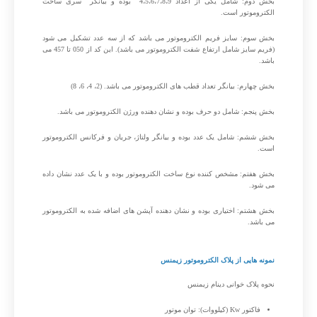
بخش دوم: شامل یکی از اعداد 4،5،6،7،8،9 بوده و بیانگر سری ساخت
الکتروموتور است.
بخش سوم: سایز فریم الکتروموتور می باشد که از سه عدد تشکیل می شود
(فریم سایز شامل ارتفاع شفت الکتروموتور می باشد). این کد از 050 تا 457 می
باشد.
بخش چهارم: بیانگر تعداد قطب های الکتروموتور می باشد. (2، 4، 6، 8)
بخش پنجم: شامل دو حرف بوده و نشان دهنده ورژن الکتروموتور می باشد.
بخش ششم: شامل یک عدد بوده و بیانگر ولتاژ، جریان و فرکانس الکتروموتور
است.
بخش هفتم: مشخص کننده نوع ساخت الکتروموتور بوده و با یک عدد نشان داده
می شود.
بخش هشتم: اختیاری بوده و نشان دهنده آپشن های اضافه شده به الکتروموتور
می باشد.
نمونه هایی از پلاک الکتروموتور زیمنس
نحوه پلاک خوانی دینام زیمنس
فاکتور Kw (کیلووات): توان موتور