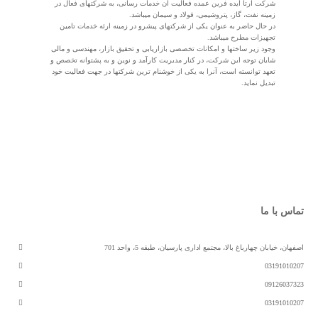
شرکت آرتا ایده فرین عمده فعالیت آن خدمات رسانی، به شرکتهای فعال در
زمینه نفت، گاز، پتروشیمی، فولاد و سیمان میباشد.
در حال حاضر به عنوان یکی از شرکتهای پیشرو در زمینه ارئه خدمات تامین
تجهیزات مطرح میباشد.
وجود زیر ساختها و امکانات تخصصی بازاریابی و تحقیق بازار، مهندسی و مالی
شایان توجه این شرکت، در کنار مدیریت کارآمد و نوین و به پشتوانه تخصص و
تعهد توانسته است، آنرا به یکی از خوشنام ترین شرکتها در جهت فعالیت خود
تبدیل نماید.
تماس با ما
اصفهان، خیابان چهارباغ بالا، مجتمع اداری پارسیان، طبقه 5، واحد 701
03191010207
09126037323
03191010207