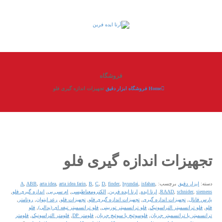
فروشگاه
Home
فروشگاه
ابزار دقیق
تجهیزات اندازه گیری فلو
تجهیزات اندازه گیری فلو
دسته:
ابزار دقیق
برچسب:
,
isfahan
,
hyundai
,
finder
,
D
,
C
,
B
,
arta idea farin
,
arta idea
,
ABB
,
A
siemens
,
schnider
,
RAAD
,
ارتا ایده
,
ارتا ایده فرین
,
الکترومعناطیسی
,
ام سی بی
,
اندازه گیری فلو
,
پارس فانال
,
تجهیزات اندازه گیری
,
تجهیزات اندازه گیری فلو
,
تجهیزات فلو
,
رعد ایتوان
,
روتامتر
,
فلو
,
فلو ترانسمیتر التراسونیک
,
فلو ترانسمیتر توربینی
,
فلو ترانسمیتر تیغه ای (پدالی)
,
فلو
ترانسمیتر یا ترانسمیتر جریان
,
فلوسوئیچ یا سوئیچ جریان
,
فلومتر DP
,
فلومتر التراسونیک
,
فلومتر