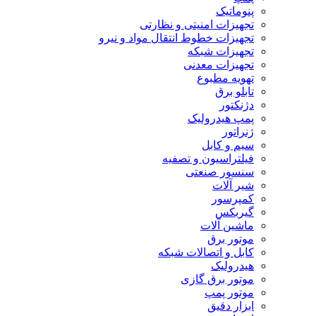
پنوماتیک
تجهیزات امنیتی و نظارتی
تجهیزات خطوط انتقال مواد و نیرو
تجهیزات شبکه
تجهیزات معدنی
تهویه مطبوع
تابلو برق
دژنکتور
پمپ هیدرولیک
ژنراتور
سیم و کابل
فیلتراسیون و تصفیه
سنسور صنعتی
شیر آلات
کمپرسور
گیربکس
ماشین آلات
موتور برق
کابل و اتصالات شبکه
هیدرولیک
موتور برق گازی
موتور پمپ
ابزار دقیق