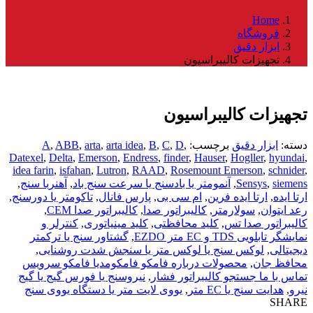
Home
فروشگاه
ابزار دقیق
تجهیزات کالیبراسیون
تجهیزات کالیبراسیون
دسته:
ابزار دقیق
برچسب:
,
D
,
C
,
B
,
arta idea
,
arta
,
ABB
,
A
Datexel
,
Delta
,
Emerson
,
Endress
,
finder
,
Hauser
,
Hogller
,
hyundai
,
idea farin
,
isfahan
,
Lutron
,
RAAD
,
Rosemount Emerson
,
schnider
,
siemens
,
Sensys
,
آنمومتر یا بادسنج یا سرعت سنج باد
,
آهنربا سنج
,
ارتا ایده
,
ارتا ایده فرین
,
ام سی بی
,
پارس فانال
,
تاکومتر یا دورسنج
,
رعد ایتوان
,
سولارمتر
,
کالیبراتور صدا
,
کالیبراتور صدا CEM
,
کالیبراتور صدا تس
,
کلید محافظتی
,
کلید مینیاتوری
,
کنترلر و
نمایشگر تابلویی TDS و EC متر EZDO
,
گشتاور سنج یا ترکمتر
دیجیتالی
,
لوکس سنج یا لوکس متر یا سنجش شدت روشنایی
,
محافظ جان
,
محصولات درباره فامکو فامکومدیا فامکو سرویس
تماس با ما جستجو کالیبراتور فشار
,
نیروسنج یا فورس گیج یا گیج
نیرو
,
هدایت سنج یا EC متر
,
یووی لایت متر یا دستگاه یووی سنج
SHARE