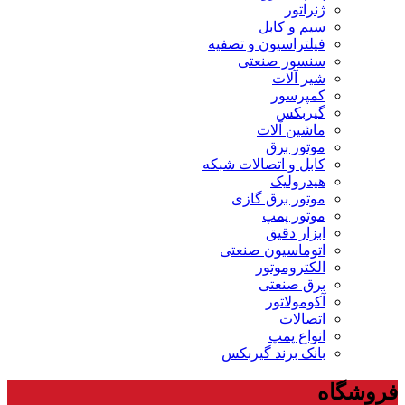
ژنراتور
سیم و کابل
فیلتراسیون و تصفیه
سنسور صنعتی
شیر آلات
کمپرسور
گیربکس
ماشین آلات
موتور برق
کابل و اتصالات شبکه
هیدرولیک
موتور برق گازی
موتور پمپ
ابزار دقیق
اتوماسیون صنعتی
الکتروموتور
برق صنعتی
آکومولاتور
اتصالات
انواع پمپ
بانک برند گیربکس
فروشگاه