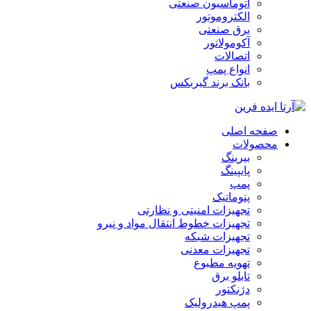
اتوماسیون صنعتی
الکتروموتور
برق صنعتی
آکومولاتور
اتصالات
انواع پمپ
بانک برند گیربکس
صفحه اصلی
محصولات
بیرینگ
پایپینگ
پمپ
پنوماتیک
تجهیزات امنیتی و نظارتی
تجهیزات خطوط انتقال مواد و نیرو
تجهیزات شبکه
تجهیزات معدنی
تهویه مطبوع
تابلو برق
دژنکتور
پمپ هیدرولیک