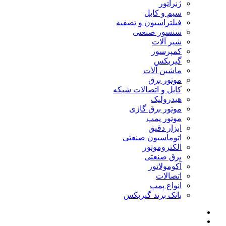
ژنراتور
سیم و کابل
فیلتراسیون و تصفیه
سنسور صنعتی
شیر آلات
کمپرسور
گیربکس
ماشین آلات
موتور برق
کابل و اتصالات شبکه
هیدرولیک
موتور برق گازی
موتور پمپ
ابزار دقیق
اتوماسیون صنعتی
الکتروموتور
برق صنعتی
آکومولاتور
اتصالات
انواع پمپ
بانک برند گیربکس