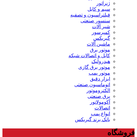
ژنراتور
سیم و کابل
فیلتراسیون و تصفیه
سنسور صنعتی
شیر آلات
کمپرسور
گیربکس
ماشین آلات
موتور برق
کابل و اتصالات شبکه
هیدرولیک
موتور برق گازی
موتور پمپ
ابزار دقیق
اتوماسیون صنعتی
الکتروموتور
برق صنعتی
آکومولاتور
اتصالات
انواع پمپ
بانک برند گیربکس
فروشگاه