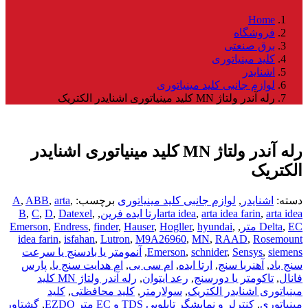
Home
فروشگاه
برق صنعتی
کلید مینیاتوری
اشنایدر
لوازم جانبی کلید مینیاتوری
رله آندر ولتاژ MN کلید مينياتوری اشنایدر الکتریک
رله آندر ولتاژ MN کلید مينياتوری اشنایدر
الکتریک
دسته:
اشنایدر
,
لوازم جانبی کلید مینیاتوری
برچسب:
,
arta
,
ABB
,
A
arta ideaارتا ایده فرین
,
arta idea farin
,
arta idea
,
,
Datexel
,
D
,
C
,
B
EC متر
,
Delta
,
,
hyundai
,
Hogller
,
Hauser
,
finder
,
Endress
,
Emerson
idea farin
,
isfahan
,
Lutron
,
M9A26960
,
MN
,
RAAD
,
Rosemount
siemens
,
Sensys
,
schnider
,
Emerson
,
آنمومتر یا بادسنج یا سرعت
سنج باد
,
آهنربا سنج
,
ارتا ایده
,
ام سی بی
,
ام هدایت سنج یا
,
پارس
فانال
,
تاکومتر یا دورسنج
,
رعد ایتوان
,
رله آندر ولتاژ MN کلید
مينياتوری اشنایدر الکتریک
,
سولارمتر
,
کلید محافظتی
,
کلید
مینیاتوری
,
کنترلر و نمایشگر تابلویی TDS و EC متر EZDO
,
گشتاور