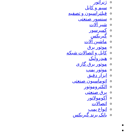
ژنراتور
سیم و کابل
فیلتراسیون و تصفیه
سنسور صنعتی
شیر آلات
کمپرسور
گیربکس
ماشین آلات
موتور برق
کابل و اتصالات شبکه
هیدرولیک
موتور برق گازی
موتور پمپ
ابزار دقیق
اتوماسیون صنعتی
الکتروموتور
برق صنعتی
آکومولاتور
اتصالات
انواع پمپ
بانک برند گیربکس