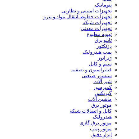
پنوماتیک
تجهیزات امنیتی و نظارتی
تجهیزات خطوط انتقال مواد و نیرو
تجهیزات شبکه
تجهیزات معدنی
تهویه مطبوع
تابلو برق
دژنکتور
پمپ هیدرولیک
ژنراتور
سیم و کابل
فیلتراسیون و تصفیه
سنسور صنعتی
شیر آلات
کمپرسور
گیربکس
ماشین آلات
موتور برق
کابل و اتصالات شبکه
هیدرولیک
موتور برق گازی
موتور پمپ
ابزار دقیق