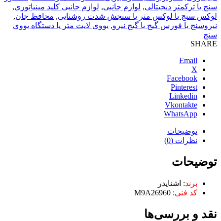
سنج یا ترکمتر دیجیتالی
,
لوازم جانبی
,
لوازم جانبی کلید مینیاتوری
,
لوکس سنج یا لوکس متر یا سنجش شدت روشنایی
,
محافظ جان
,
نیروسنج یا فورس گیج یا گیج نیرو
,
یووی لایت متر یا دستگاه یووی
سنج
SHARE
Email
X
Facebook
Pinterest
Linkedin
Vkontakte
WhatsApp
توضیحات
نظرات (0)
توضیحات
برند
: اشنایدر
کد فنی
: M9A26960
نقد و بررسی‌ها