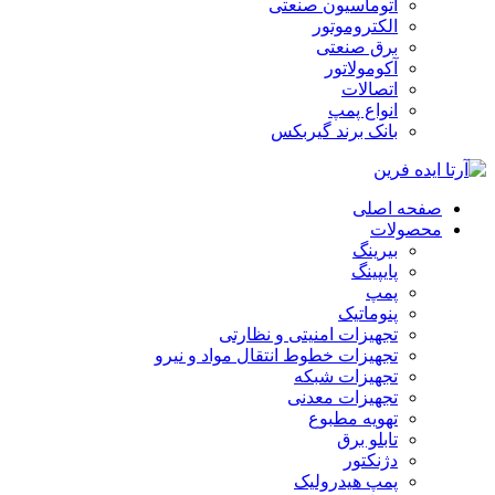
اتوماسیون صنعتی
الکتروموتور
برق صنعتی
آکومولاتور
اتصالات
انواع پمپ
بانک برند گیربکس
صفحه اصلی
محصولات
بیرینگ
پایپینگ
پمپ
پنوماتیک
تجهیزات امنیتی و نظارتی
تجهیزات خطوط انتقال مواد و نیرو
تجهیزات شبکه
تجهیزات معدنی
تهویه مطبوع
تابلو برق
دژنکتور
پمپ هیدرولیک