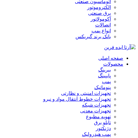
اتوماسیون صنعتی
الکتروموتور
برق صنعتی
آکومولاتور
اتصالات
انواع پمپ
بانک برند گیربکس
صفحه اصلی
محصولات
بیرینگ
پایپینگ
پمپ
پنوماتیک
تجهیزات امنیتی و نظارتی
تجهیزات خطوط انتقال مواد و نیرو
تجهیزات شبکه
تجهیزات معدنی
تهویه مطبوع
تابلو برق
دژنکتور
پمپ هیدرولیک