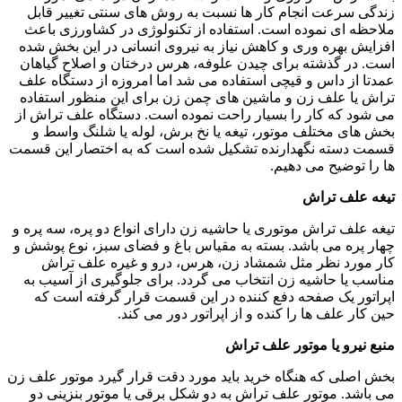
زندگی سرعت انجام کار ها نسبت به روش های سنتی تغییر قابل
ملاحظه ای نموده است. استفاده از تکنولوژی در کشاورزی باعث
افزایش بهره وری و کاهش نیاز به نیروی انسانی در این بخش شده
است. در گذشته برای چیدن علوفه، هرس درختان و اصلاح گیاهان
عمدتا از داس و قیچی استفاده می شد اما امروزه از دستگاه علف
تراش یا علف زن و ماشین های چمن زن برای این منظور استفاده
می شود که کار را بسیار راحت نموده است. دستگاه علف تراش از
بخش های مختلف موتور، تیغه یا نخ برش، لوله یا شلنگ واسط و
قسمت دسته نگهدارنده تشکیل شده است که به اختصار این قسمت
ها را توضیح می دهیم.
تیغه علف تراش
تیغه علف تراش موتوری یا حاشیه زن دارای انواع دو پره، سه پره و
چهار پره می باشد. بسته به مقیاس باغ و فضای سبز، نوع پوشش و
کار مورد نظر مثل شمشاد زن، هرس، درو و غیره علف تراش
مناسب یا حاشیه زن انتخاب می گردد. برای جلوگیری از آسیب به
اپراتور یک صفحه دفع کننده در این قسمت قرار گرفته است که
حین کار علف ها را کنده و از اپراتور دور می کند.
منبع نیرو یا موتور علف تراش
بخش اصلی که هنگاه خرید باید مورد دقت قرار گیرد موتور علف زن
می باشد. موتور علف تراش به دو شکل برقی یا موتور بنزینی دو