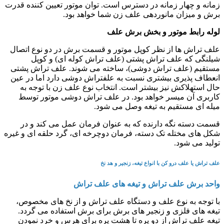
زمانه و چهار زمانه در دسترس است. توان موتور تعیین کننده قدرت
برش و میزان مانوردهی علف زن شما خواهد بود.
لوله رابط موتور و بخش برش علف
علف تراش ها از نظر کوپل موتور و قسمت برش در دو نوع اتصال
شیلنگی که علف تراش پشتی (علف تراش کوله ای) و کوپل
مستقیم (علف تراش دوشی)، ساخته می شوند. علف تراش پشتی
انعطاف پذیری بیشتری نسبت به علفتراش دوشی دارد اما در عین
حال استهلاکش نیز بیشتر است. انتخاب نوع علف زن با توجه به
کاربری آن میسر خواهد بود. در علف تراش دوشی موتور توسط
میله ای مستقیم به تیغه وصل می شود.
قسمت دسته نگه دارنده که به عنوان فرمان عمل می کند و در
شکل های مختله تک دسته، فرمان دوچرخه ای، گرد حلقه ای و غیره
تولید می شود.
علف تراش یا علف درو کن با انواع تیغه، زنجیر و هد نخ
واحد برش علف تراش و تیغه های علف تراش
با توجه به نوع علف و دستگاه علف تراش و از نخ های مخصوص،
تیغه های فلزی و زنجیر های برش برای برش استفاده می گردد.
تیغه علف تراش از دو پره تا هشت پره برای هرس و خرد نمودن