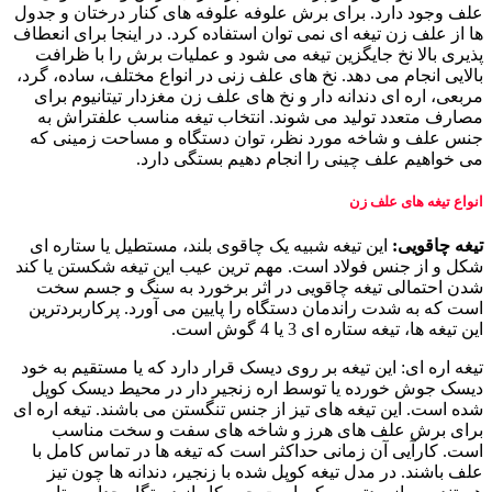
علف وجود دارد. برای برش علوفه علوفه های کنار درختان و جدول
ها از علف زن تیغه ای نمی توان استفاده کرد. در اینجا برای انعطاف
پذیری بالا نخ جایگزین تیغه می شود و عملیات برش را با ظرافت
بالایی انجام می دهد. نخ های علف زنی در انواع مختلف، ساده، گرد،
مربعی، اره ای دندانه دار و نخ های علف زن مغزدار تیتانیوم برای
مصارف متعدد تولید می شوند. انتخاب تیغه مناسب علفتراش به
جنس علف و شاخه مورد نظر، توان دستگاه و مساحت زمینی که
می خواهیم علف چینی را انجام دهیم بستگی دارد.
انواع تیغه های علف زن
تیغه چاقویی:
این تیغه شبیه یک چاقوی بلند، مستطیل یا ستاره ای
شکل و از جنس فولاد است. مهم ترین عیب این تیغه شکستن یا کند
شدن احتمالی تیغه چاقویی در اثر برخورد به سنگ و جسم سخت
است که به شدت راندمان دستگاه را پایین می آورد. پرکاربردترین
این تیغه ها، تیغه ستاره ای 3 یا 4 گوش است.
تیغه اره ای:
این تیغه بر روی دیسک قرار دارد که یا مستقیم به خود
دیسک جوش خورده یا توسط اره زنجیر دار در محیط دیسک کوپل
شده است. این تیغه های تیز از جنس تنگستن می باشند. تیغه اره ای
برای برش علف های هرز و شاخه های سفت و سخت مناسب
است. کارآیی آن زمانی حداکثر است که تیغه ها در تماس کامل با
علف باشند. در مدل تیغه کوپل شده با زنجیر، دندانه ها چون تیز