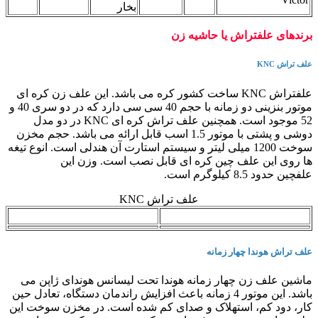
بخار
برندهای علفتراش یا حاشیه زن
علف تراش KNC
علفتراش KNC ساخت کشور کره می باشد. این علف زن کره ای
موتور بنزینی دو زمانه با حجم 40 سی سی دارد که در دو سری 40 و
52 موجود است. همچنین علف تراش کره ای KNC در دو مدل
دوشی و پشتی با موتور 1.5 اسب قابل ارائه می باشد. حجم مخزن
سوخت 1200 میلی لیتر و سیستم استارت آن هندلی است. انوع تیغه
ها روی این علف چین کره ای قابل نصب است. وزن این
علفچین حدود 8.5 کیلوگرم است.
علف تراش KNC
علف زن دوشی KNC
علف زن پشتی KNC
علف تراش هوندا چهار زمانه
ماشین علف زن چهار زمانه هوندا تحت لیسانس هوندای ژاپن می
باشد. این موتور 4 زمانه باعث افزایش راندمان دستگاه، تعادل حین
کار، دود کم، استهلاک و صدای کم شده است. در مخزن سوخت این