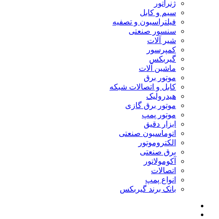
ژنراتور
سیم و کابل
فیلتراسیون و تصفیه
سنسور صنعتی
شیر آلات
کمپرسور
گیربکس
ماشین آلات
موتور برق
کابل و اتصالات شبکه
هیدرولیک
موتور برق گازی
موتور پمپ
ابزار دقیق
اتوماسیون صنعتی
الکتروموتور
برق صنعتی
آکومولاتور
اتصالات
انواع پمپ
بانک برند گیربکس