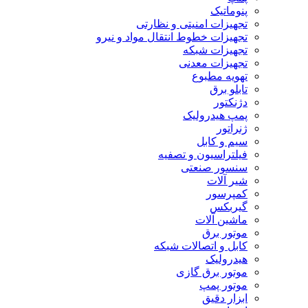
پنوماتیک
تجهیزات امنیتی و نظارتی
تجهیزات خطوط انتقال مواد و نیرو
تجهیزات شبکه
تجهیزات معدنی
تهویه مطبوع
تابلو برق
دژنکتور
پمپ هیدرولیک
ژنراتور
سیم و کابل
فیلتراسیون و تصفیه
سنسور صنعتی
شیر آلات
کمپرسور
گیربکس
ماشین آلات
موتور برق
کابل و اتصالات شبکه
هیدرولیک
موتور برق گازی
موتور پمپ
ابزار دقیق