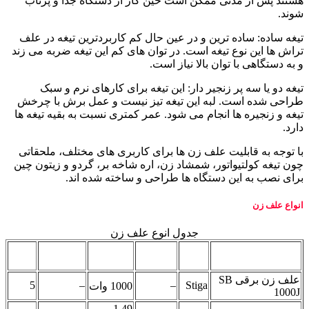
هستند پس از مدتی ممکن است حین کار از دستگاه جدا و پرتاب
شوند.
تیغه ساده:
ساده ترین و در عین حال کم کاربردترین تیغه در علف
تراش ها این نوع تیغه است. در توان های کم این تیغه ضربه می زند
و به دستگاهی با توان بالا نیاز است.
تیغه دو یا سه پر زنجیر دار:
این تیغه برای کارهای نرم و سبک
طراحی شده است. لبه این تیغه تیز نیست و عمل برش با چرخش
تیغه و زنجیره ها انجام می شود. عمر کمتری نسبت به بقیه تیغه ها
دارد.
با توجه به قابلیت علف زن ها برای کاربری های مختلف، ملحقاتی
چون تیغه کولتیواتور، شمشاد زن، اره شاخه بر، گردو و زیتون چین
برای نصب به این دستگاه ها طراحی و ساخته شده اند.
انواع علف زن
جدول انوع علف زن
نوع
حجم
وزن
مدل
برند
توان
(kg)
موتور
موتور (cc)
علف زن برقی SB
5
–
–
Stiga
1000 وات
1000J
1.49