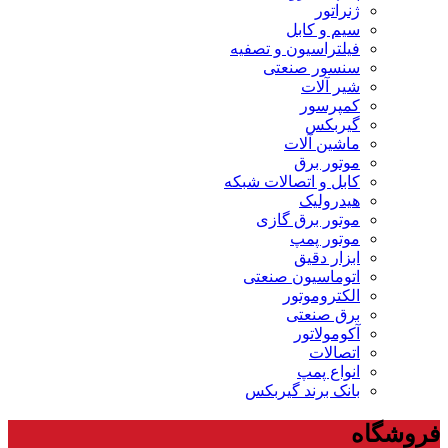
ژنراتور
سیم و کابل
فیلتراسیون و تصفیه
سنسور صنعتی
شیر آلات
کمپرسور
گیربکس
ماشین آلات
موتور برق
کابل و اتصالات شبکه
هیدرولیک
موتور برق گازی
موتور پمپ
ابزار دقیق
اتوماسیون صنعتی
الکتروموتور
برق صنعتی
آکومولاتور
اتصالات
انواع پمپ
بانک برند گیربکس
فروشگاه