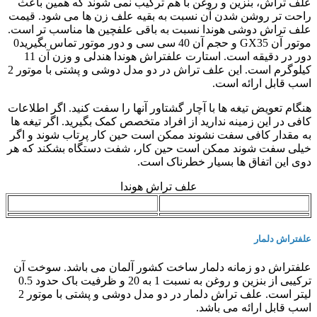
علف تراش، بنزین و روغن با هم ترکیب نمی شوند که همین باعث
راحت تر روشن شدن آن نسبت به بقیه علف زن ها می شود. قیمت
علف تراش دوشی هوندا نسبت به باقی علفچین ها مناسب تر است.
موتور آن GX35 و حجم آن 40 سی سی و دور موتور تماس بگیرید0
دور در دقیقه است. استارت علفتراش هوندا هندلی و وزن آن 11
کیلوگرم است. این علف تراش در دو مدل دوشی و پشتی با موتور 2
اسب قابل ارائه است.
هنگام تعویض تیغه ها با آچار گشتاور آنها را سفت کنید. اگر اطلاعات
کافی در این زمینه ندارید از افراد متخصص کمک بگیرید. اگر تیغه ها
به مقدار کافی سفت نشوند ممکن است حین کار پرتاب شوند و اگر
خیلی سفت شوند ممکن است حین کار، شفت دستگاه بشکند که هر
دوی این اتفاق ها بسیار خطرناک است.
علف تراش هوندا
علف زن پشتی هوندا
علف زن دوشی هوندا
علفتراش دلمار
علفتراش دو زمانه دلمار ساخت کشور آلمان می باشد. سوخت آن
ترکیبی از بنزین و روغن به نسبت 1 به 20 و ظرفیت باک حدود 0.5
لیتر است. علف تراش دلمار در دو مدل دوشی و پشتی با موتور 2
اسب قابل ارائه می باشد.