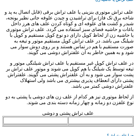
علف تراش موتوری بنزینی یا علف تراش برقی (قابل اتصال به پد و
شاخه برق تک فاز) برای تراشیدن و چیدن علوفه جاتی نظیر یونجه،
شبدر و کشت های علوفه ای و کوتاه کردن علف های هرز داخل
باغات و حاشیه فضای سبز استفاده می گردد. علف تراش موتوری
یا حاشیه زن از لحاظ کوپل دارای دو نوع کوپل مستقیم و کوپل با
شیلنگ می باشد. در علف تراش کوپل مستقیم موتور و تیغه به
صورت مستقیم با هم در تماس هستند و بر روی دوش سوار می
شود و به همین خاطر به آن علفتراش دوشی می گویند.
در علف تراش کوپل غیر مستقیم یا علف تراش شیلنگی موتور و
تیغه توسط یک شیلنگ با هم کوپل می شوند و موتور علف تراش بر
پشت سوار می شود و به آن علفتراش پشتی می گویند. علفتراش
پشتی دارای انعطاف پذیری بیشتری می باشد ولی استهلاک
علفتراش دوشی کمتر می باشد.
از لحاظ موتوری نیز هر کدام از علف زن های دوشی یا پشتی به دو
نوع علفزن دو زمانه و چهار زمانه دسته بندی می شوند.
علف تراش پشتی و دوشی
علف تراش پشتی
علف تراش دوشی
چرا علف تراش؟