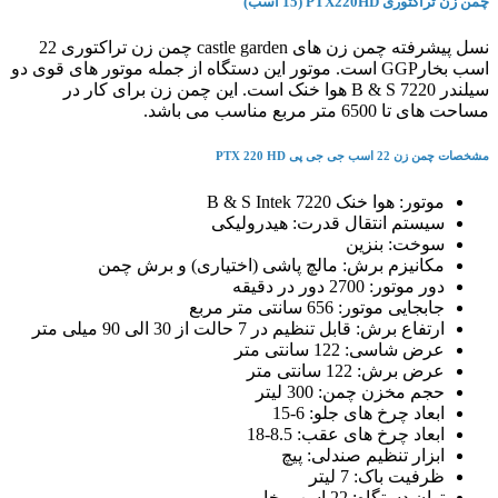
چمن زن تراکتوری PTX220HD (15 اسب)
نسل پیشرفته چمن زن های castle garden چمن زن تراکتوری 22
اسب بخارGGP است. موتور این دستگاه از جمله موتور های قوی دو
سیلندر B & S 7220 هوا خنک است. این چمن زن برای کار در
مساحت های تا 6500 متر مربع مناسب می باشد.
مشخصات چمن زن 22 اسب جی جی پی PTX 220 HD
موتور: هوا خنک B & S Intek 7220
سیستم انتقال قدرت: هیدرولیکی
سوخت: بنزین
مکانیزم برش: مالچ پاشی (اختیاری) و برش چمن
دور موتور: 2700 دور در دقیقه
جابجایی موتور: 656 سانتی متر مربع
ارتفاع برش: قابل تنظیم در 7 حالت از 30 الی 90 میلی متر
عرض شاسی: 122 سانتی متر
عرض برش: 122 سانتی متر
حجم مخزن چمن: 300 لیتر
ابعاد چرخ های جلو: 6-15
ابعاد چرخ های عقب: 8.5-18
ابزار تنظیم صندلی: پیچ
ظرفیت باک: 7 لیتر
توان دستگاه: 22 اسب بخار