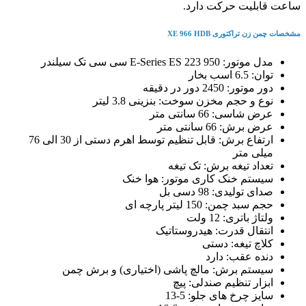
ساعت قابلیت حرکت دارد.
مشخصات چمن زن تراکتوری XE 966 HDB
مدل موتور: 950 E-Series ES 223 سی سی تک سیلندر
توان: 6.5 اسب بخار
دور موتور: 2450 دور در دقیقه
نوع و حجم مخزن سوخت: بنزینی 3.8 لیتر
عرض شاسی: 66 سانتی متر
عرض برش: 66 سانتی متر
ارتفاع برش: قابل تنظیم توسط اهرم دستی از 30 الی 76
میلی متر
تعداد تیغه برش: تک تیغه
سیستم خنک کاری موتور: هوا خنک
صدای تولیدی: 98 دسی بل
حجم سبد چمن: 150 لیتر پارچه ای
ولتاژ باتری: 12 ولت
انتقال قدرت: هیدروستاتیک
کلاچ تیغه: دستی
دنده عقب: دارد
سیستم برش: مالچ پاشی (اختیاری) و برش چمن
ابزار تنظیم صندلی: پیچ
سایز چرخ های جلو: 5-13