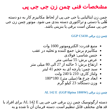
مشخصات فنی چمن زن جی جی پی
چمن زن ایتالیایی یا جی جی پی از لحاظ مکانیزم کار به دو دسته
هُلی یا دستی و تراکتوری دسته بندی می شود. موتور چمن زن جی
جی پی ممکن است برقی یا بنزینی باشد.
چمن زن برقی GGP CS430
منبع قدرت: الکتروموتور 1600 وات
مکانیزم برش: جمع کننده و تخلیه در عقب
جنس شاسی: فولادی
عرض برش: 55 سانتی متر
ارتفاع برش: 5 حالته از 27 الی 80 میلی متر
سبد چمن: پارچه ای به حجم 41 لیتر
ولتاژ کاری: 210 تا 240 ولت
ابعاد چرخ ها (میلی متر): 180*180
وزن دستگاه: 23 کیلو گرم
چمن زن برقی AL 142 E (GGP Alpina 1800W)
دسته ارگونومیک چمن زن برقی جی جی پی AL 142 E برای افراد با
قد های مختلف قابل تنظیم است. دسته فرمان آن تا شده و به