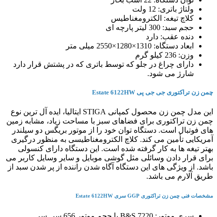
ولتاژ باتری: 12 ولت
کلاچ تیغه: الکترومغناطیس
حجم سبد: 300 لیتر پارچه ای
دنده عقب: دارد
ابعاد دستگاه: 1310×1280×2550 میلی متر
وزن: 236 کیلو گرم
دارای چراغ در جلو که توسط باتری که در پشتش قرار دارد
شارژ می شود.
چمن زن تراکتوری جی جی پی Estate 6122HW
این مدل چمن زن محصول کمپانی STIGA ایتالیا، ایده آل ترین نوع
چمن زن تراکتوری برای فضاهای سبز با مساحت زیاد، مشابه زمین
های فوتبال است. دستگاه توان خود را از موتور بریگس دو سیلندر
آمریکایی تأمین می کند. کلاچ الکترومغناطیسی به منظور درگیری
بهتر تیغه ها به کار گرفته شده است. این دستگاه دارای کنسولی
برای قرار دادن وسائلی مثل گوشی موبایل و سایر وسایل کاربر می
باشد. از ویژگی های این دستگاه آگاه شدن راننده از پر شدن سبد از
طریق آلارم می باشد.
مشخصات فنی چمن زن تراکتوری GGP سری Estate 6122HW
سری موتور: B&S 7220 با حجم موتور 656 سی سی