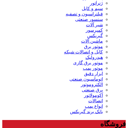
ژنراتور
سیم و کابل
فیلتراسیون و تصفیه
سنسور صنعتی
شیر آلات
کمپرسور
گیربکس
ماشین آلات
موتور برق
کابل و اتصالات شبکه
هیدرولیک
موتور برق گازی
موتور پمپ
ابزار دقیق
اتوماسیون صنعتی
الکتروموتور
برق صنعتی
آکومولاتور
اتصالات
انواع پمپ
بانک برند گیربکس
فروشگاه