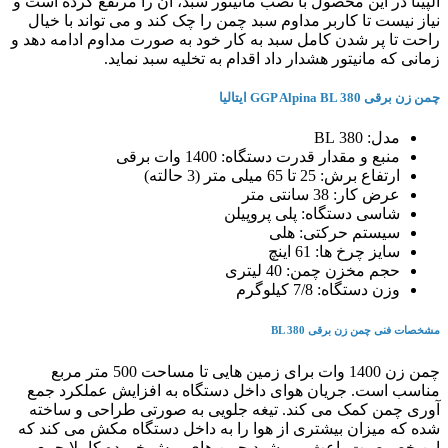
آلپینا در این محصول با نصب مانیتور سبد، آن را مرتفع کرده است و
نیاز نیست تا کاربر مداوم سبد چمن را چک کند و می تواند با خیال
راحت تا پر شدن کامل سبد به کار خود به صورت مداوم ادامه دهد و
زمانی که مانیتور هشدار داد اقدام به تخلیه سبد نماید.
چمن زن برقی GGP Alpina BL 380 ایتالیا
مدل: 380 BL
منبع و مقدار قدرت دستگاه: 1400 وات برقی
ارتفاع برش: 25 تا 65 میلی متر (3 حالته)
عرض کار: 38 سانتی متر
شاسی دستگاه: پلی پروپیلن
سیستم حرکتی: هلی
سایز چرخ ها: 61 اینچ
حجم مخزن چمن: 40 لیتری
وزن دستگاه: 7/8 کیلوگرم
مشخصات فنی چمن زن برقی BL 380
چمن زن 1400 وات برای زمین هایی تا مساحت 500 متر مربع
مناسب است. جریان هوای داخل دستگاه به افزایش عملکرد جمع
آوری چمن کمک می کند. تیغه جلویی به صورتی طراحی و ساخته
شده که میزان بیشتری از هوا را به داخل دستگاه مکش می کند که
این خصوصیت باعث می شود چمن های برش خورده کاملا جمع