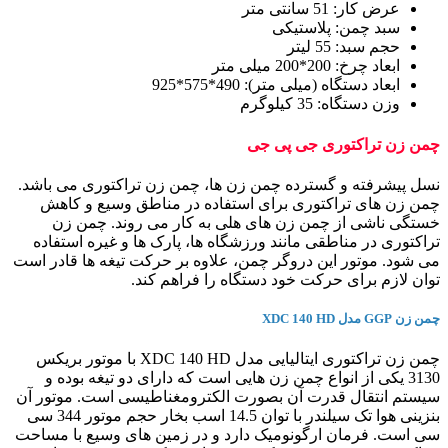
عرض کار: 51 سانتی متر
سبد چمن: پلاستیکی
حجم سبد: 55 لیتر
ابعاد چرخ: 200*200 میلی متر
ابعاد دستگاه (میلی متر): 490*575*925
وزن دستگاه: 35 کیلوگرم
چمن زن تراکتوری جی پی جی
نسل پیشرفته و گسترده چمن زن ها، چمن زن تراکتوری می باشد.
چمن زن های تراکتوری برای استفاده در مناطق وسیع و کاهش
خستگی ناشی از چمن زن های هلی به کار می روند. چمن زن
تراکتوری در مناطقی مانند ورزشگاه ها، پارک ها و غیره استفاده
می شود. موتور این دروگر چمن، علاوه بر حرکت تیغه ها قادر است
توان لازم برای حرکت خود دستگاه را فراهم کند.
چمن زن GGP مدل XDC 140 HD
چمن زن تراکتوری ایتالیایی مدل XDC 140 HD با موتور بریکس
3130 یکی از انواع چمن زن هایی است که دارای دو تیغه بوده و
سیستم انتقال قدرت آن بصورت الکترومغناطیسی است. موتور آن
بنزینی هوا تک سیلندر با توان 14.5 اسب بخار حجم موتور 344 سی
سی است. فرمان ارگونومیک دارد و در زمین های وسیع با مساحت