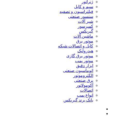
ژنراتور
سیم و کابل
فیلتراسیون و تصفیه
سنسور صنعتی
شیر آلات
کمپرسور
گیربکس
ماشین آلات
موتور برق
کابل و اتصالات شبکه
هیدرولیک
موتور برق گازی
موتور پمپ
ابزار دقیق
اتوماسیون صنعتی
الکتروموتور
برق صنعتی
آکومولاتور
اتصالات
انواع پمپ
بانک برند گیربکس