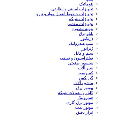
پنوماتیک
تجهیزات امنیتی و نظارتی
تجهیزات خطوط انتقال مواد و نیرو
تجهیزات شبکه
تجهیزات معدنی
تهویه مطبوع
تابلو برق
دژنکتور
پمپ هیدرولیک
ژنراتور
سیم و کابل
فیلتراسیون و تصفیه
سنسور صنعتی
شیر آلات
کمپرسور
گیربکس
ماشین آلات
موتور برق
کابل و اتصالات شبکه
هیدرولیک
موتور برق گازی
موتور پمپ
ابزار دقیق