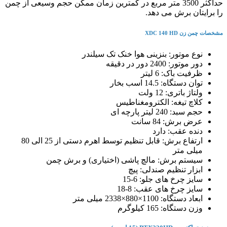
حداکثر 3500 متر مربع در کمترین زمان ممکن حجم وسیعی از چمن
را برایتان برش می دهد.
مشخصات چمن زن XDC 140 HD
نوع موتور: بنزینی هوا خنک تک سیلندر
دور موتور: 2400 دور در دقیقه
ظرفیت باک: 6 لیتر
توان دستگاه: 14.5 اسب بخار
ولتاژ باتری: 12 ولت
کلاچ تیغه: الکترومغناطیس
حجم سبد: 240 لیتر پارچه ای
عرض برش: 84 سانت
دنده عقب: دارد
ارتفاع برش: قابل تنظیم توسط اهرم دستی از 25 الی 80
میلی متر
سیستم برش: مالچ پاشی (اختیاری) و برش چمن
ابزار تنظیم صندلی: پیچ
سایز چرخ های جلو: 6-15
سایز چرخ های عقب: 8-18
ابعاد دستگاه: 1100×880×2338 میلی متر
وزن دستگاه: 165 کیلوگرم