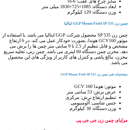
سایز چرخ های عقب: 6-16
ابعاد دستگاه: 1085×725×1830 میلی متر
وزن دستگاه: 129 کیلوگرم
چمن زن GGP Mount Field SP 535 ایتالیا
چمن زن SP 535 محصول شرکت GGP ایتالیا می باشد. با استفاده از
موتور GCV160 هوندا، بصورت خودکار عمل می کند. در 6 ارتفاع
مشخص و قابل تنظیم از 2.5 تا 9 سانتی متر چمن ها را برش می
دهد. مخزن چمن دستگاه 60 لیتری می باشد. چمن زنی، تخلیه سریع
مخزن، مالچ پاشی و کنترل های کاربر از ویژگی های این محصول
می باشد.
مشخصات فنی چمن زن GGP Mount Field SP 535
موتور: هوندا GCV 160
عرض برش: 53 سانتی متر
تنظیم ارتفاع برش: مرکزی
جنس شاسی: آلومنیومی
وزن دستگاه: 38 کیلوگرم
مزایای چمن زن جی جی پی