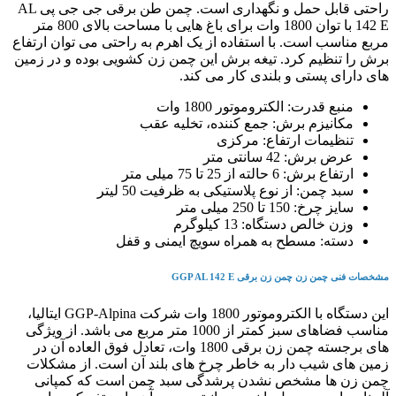
راحتی قابل حمل و نگهداری است. چمن طن برقی جی جی پی AL
142 E با توان 1800 وات برای باغ هایی با مساحت بالای 800 متر
مربع مناسب است. با استفاده از یک اهرم به راحتی می توان ارتفاع
برش را تنظیم کرد. تیغه برش این چمن زن کشویی بوده و در زمین
های دارای پستی و بلندی کار می کند.
منبع قدرت: الکتروموتور 1800 وات
مکانیزم برش: جمع کننده، تخلیه عقب
تنظیمات ارتفاع: مرکزی
عرض برش: 42 سانتی متر
ارتفاع برش: 6 حالته از 25 تا 75 میلی متر
سبد چمن: از نوع پلاستیکی به ظرفیت 50 لیتر
سایز چرخ: 150 تا 250 میلی متر
وزن خالص دستگاه: 13 کیلوگرم
دسته: مسطح به همراه سویچ ایمنی و قفل
مشخصات فنی چمن زن چمن زن برقی GGP AL 142 E
این دستگاه با الکتروموتور 1800 وات شرکت GGP-Alpina ایتالیا،
مناسب فضاهای سبز کمتر از 1000 متر مربع می باشد. از ویژگی
های برجسته چمن زن برقی 1800 وات، تعادل فوق العاده آن در
زمین های شیب دار به خاطر چرخ های بلند آن است. از مشکلات
چمن زن ها مشخص نشدن پرشدگی سبد چمن است که کمپانی