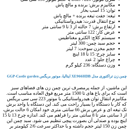
مکانیزم برش: برنده و مالچ پاش
توان: 15 اسب بخار
تیغه: جفت تیغه برنده + مالچ پاش
نوع انتقال قدرت: هیدرواستاتیکی
ارتفاع برش: 7 حالته از 3 تا 9 سانتی متر
عرض کار: 122 سانتی متر
سیستم کلاچ: الکترو مغناطیس
حجم سبد چمن: 300 لیتر
حجم مخزن سوخت: 7 لیتر
سایز چرخ: 15 تا 18 اینچ
چراغ جلو: 2 عدد
وزن دستگاه: 236 کیلو گرم
چمن زن تراکتوری مدل XE966HDB ایتالیا، موتور بریگس GGP-Castle garden
این ماشین، از جمله پرمصرف ترین چمن زن های فضاهای سبز
است که برای باغ های تا 1500 متر مربع فوق العاده مناسب است.
مکانیزم انتقال توان هیدرواستاتیکی با موتور 223 سی سی بریگس
که کار با دستگاه را بسیار راحت می کند. این دستگاه با واحد برش
تک تیغه ای و عرض برش 66 سانتی متری خود امکان 6 حالت برش،
از 3 سانتی متر تا 8 سانتی متر را فراهم می کند. اندازه چرخ 13 تا 15
اینچ بوده و صندلی آن بصورت پیچی تنظیم می شود. سبد چمن این
چمن زن 150 لیتر حجم داشته و با حداکثر سرعت 2/6 کیلومتر بر