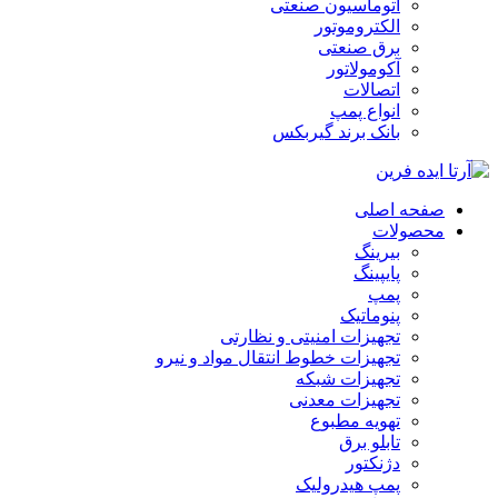
اتوماسیون صنعتی
الکتروموتور
برق صنعتی
آکومولاتور
اتصالات
انواع پمپ
بانک برند گیربکس
صفحه اصلی
محصولات
بیرینگ
پایپینگ
پمپ
پنوماتیک
تجهیزات امنیتی و نظارتی
تجهیزات خطوط انتقال مواد و نیرو
تجهیزات شبکه
تجهیزات معدنی
تهویه مطبوع
تابلو برق
دژنکتور
پمپ هیدرولیک