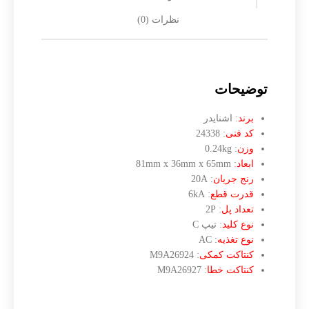
نظرات (0)
توضیحات
برند
: اشنایدر
کد فنی
: 24338
وزن
: 0.24kg
ابعاد
: 81mm x 36mm x 65mm
رنج
جریان
: 20A
قدرت
قطع
: 6kA
تعداد پل
: 2P
نوع
کلید
: تیپ C
نوع
تغذیه
: AC
کنتاکت کمکی
: M9A26924
کنتاکت
خطا
: M9A26927