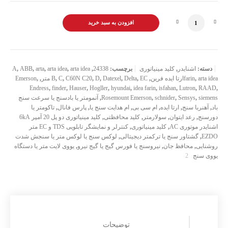
کلید مينياتوری دو پل 20 آمپر 6kA اشنایدر موتوری AC عدد
افزودن به سبد خرید
دسته:
اشنایدر
,
کلید مینیاتوری
برچسب:
24338
,
arta idea
,
arta idea
,
arta
,
ABB
,
A
arta ideaارتا ایده فرین
,
farin
,
EC متر
,
Delta
,
Datexel
,
D
,
C60N C20
,
C
,
B
,
,
Emerson
Endress
,
finder
,
Hauser
,
Hogller
,
hyundai
,
idea farin
,
isfahan
,
Lutron
,
RAAD
,
siemens
,
Sensys
,
schnider
,
Rosemount Emerson
,
آنمومتر یا بادسنج یا سرعت سنج
باد
,
آهنربا سنج
,
ارتا ایده
,
ام سی بی
,
ام هدایت سنج یا
,
پارس فانال
,
تاکومتر یا
دورسنج
,
رعد ایتوان
,
سولارمتر
,
کلید محافظتی
,
کلید مينياتوری دو پل 20 آمپر 6kA
اشنایدر موتوری AC
,
کلید مینیاتوری
,
کنترلر و نمایشگر تابلویی TDS و EC متر
EZDO
,
گشتاور سنج یا ترکمتر دیجیتالی
,
لوکس سنج یا لوکس متر یا سنجش شدت
روشنایی
,
محافظ جان
,
نیروسنج یا فورس گیج یا گیج نیرو
,
یووی لایت متر یا دستگاه
یووی سنج
توضیحات