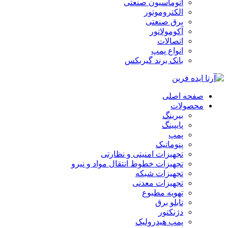
اتوماسیون صنعتی
الکتروموتور
برق صنعتی
آکومولاتور
اتصالات
انواع پمپ
بانک برند گیربکس
صفحه اصلی
محصولات
بیرینگ
پایپینگ
پمپ
پنوماتیک
تجهیزات امنیتی و نظارتی
تجهیزات خطوط انتقال مواد و نیرو
تجهیزات شبکه
تجهیزات معدنی
تهویه مطبوع
تابلو برق
دژنکتور
پمپ هیدرولیک