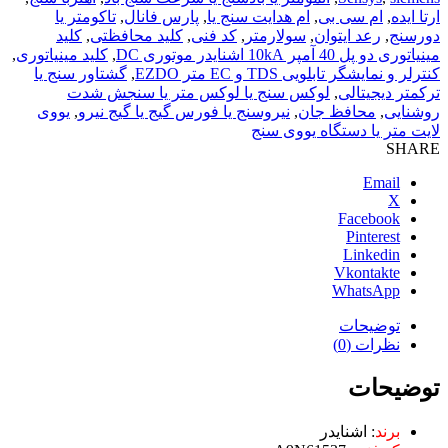
ارتا ایده
,
ام سی بی
,
ام هدایت سنج یا
,
پارس فانال
,
تاکومتر یا
دورسنج
,
رعد ایتوان
,
سولارمتر
,
کد فنی
,
کلید محافظتی
,
کلید
مينياتوری دو پل 40 آمپر 10kA اشنایدر موتوری DC
,
کلید مینیاتوری
,
کنترلر و نمایشگر تابلویی TDS و EC متر EZDO
,
گشتاور سنج یا
ترکمتر دیجیتالی
,
لوکس سنج یا لوکس متر یا سنجش شدت
روشنایی
,
محافظ جان
,
نیروسنج یا فورس گیج یا گیج نیرو
,
یووی
لایت متر یا دستگاه یووی سنج
SHARE
Email
X
Facebook
Pinterest
Linkedin
Vkontakte
WhatsApp
توضیحات
نظرات (0)
توضیحات
برند
: اشنایدر