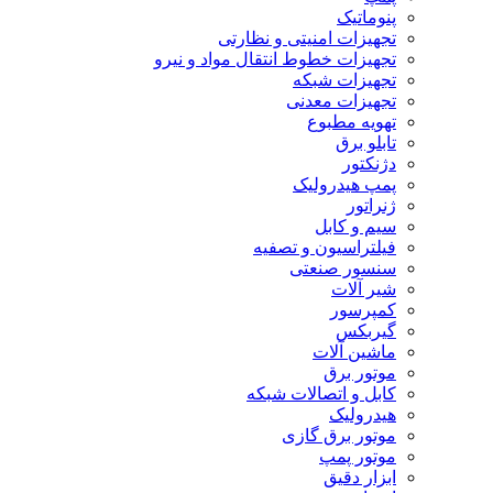
پنوماتیک
تجهیزات امنیتی و نظارتی
تجهیزات خطوط انتقال مواد و نیرو
تجهیزات شبکه
تجهیزات معدنی
تهویه مطبوع
تابلو برق
دژنکتور
پمپ هیدرولیک
ژنراتور
سیم و کابل
فیلتراسیون و تصفیه
سنسور صنعتی
شیر آلات
کمپرسور
گیربکس
ماشین آلات
موتور برق
کابل و اتصالات شبکه
هیدرولیک
موتور برق گازی
موتور پمپ
ابزار دقیق