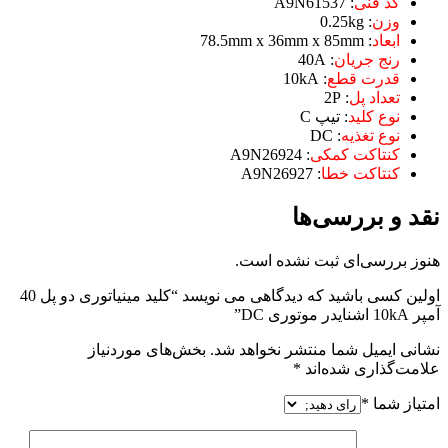
کد فنی
: A9N61537
وزن
: 0.25kg
ابعاد
: 78.5mm x 36mm x 85mm
رنج جریان
: 40A
قدرت
قطع
: 10kA
تعداد
پل
: 2P
نوع کلید
: تیپ C
نوع
تغذیه
: DC
کنتاکت
کمکی
: A9N26924
کنتاکت
خطا
: A9N26927
نقد و بررسی‌ها
هنوز بررسی‌ای ثبت نشده است.
اولین کسی باشید که دیدگاهی می نویسد “کلید مينياتوری دو پل 40
آمپر 10kA اشنایدر موتوری DC”
نشانی ایمیل شما منتشر نخواهد شد.
بخش‌های موردنیاز
علامت‌گذاری شده‌اند
*
امتیاز شما
*