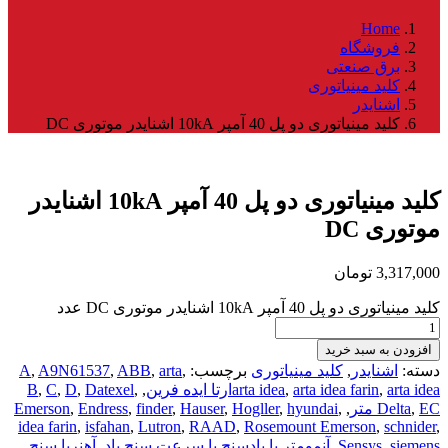
Home
فروشگاه
برق صنعتی
کلید مینیاتوری
اشنایدر
کلید مينياتوری دو پل 40 آمپر 10kA اشنایدر موتوری DC
کلید مينياتوری دو پل 40 آمپر 10kA اشنایدر
موتوری DC
3,317,000
تومان
کلید مينياتوری دو پل 40 آمپر 10kA اشنایدر موتوری DC عدد
افزودن به سبد خرید
دسته:
اشنایدر
,
کلید مینیاتوری
برچسب:
,
arta
,
ABB
,
A9N61537
,
A
arta ideaارتا ایده فرین
,
arta idea farin
,
arta idea
,
,
Datexel
,
D
,
C
,
B
EC متر
,
Delta
,
,
hyundai
,
Hogller
,
Hauser
,
finder
,
Endress
,
Emerson
idea farin
,
isfahan
,
Lutron
,
RAAD
,
Rosemount Emerson
,
schnider
,
siemens
,
Sensys
,
آنمومتر یا بادسنج یا سرعت سنج باد
,
آهنربا سنج
,