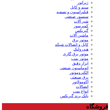
ژنراتور
سیم و کابل
فیلتراسیون و تصفیه
سنسور صنعتی
شیر آلات
کمپرسور
گیربکس
ماشین آلات
موتور برق
کابل و اتصالات شبکه
هیدرولیک
موتور برق گازی
موتور پمپ
ابزار دقیق
اتوماسیون صنعتی
الکتروموتور
برق صنعتی
آکومولاتور
اتصالات
انواع پمپ
بانک برند گیربکس
فروشگاه