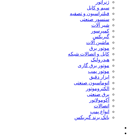
ژنراتور
سیم و کابل
فیلتراسیون و تصفیه
سنسور صنعتی
شیر آلات
کمپرسور
گیربکس
ماشین آلات
موتور برق
کابل و اتصالات شبکه
هیدرولیک
موتور برق گازی
موتور پمپ
ابزار دقیق
اتوماسیون صنعتی
الکتروموتور
برق صنعتی
آکومولاتور
اتصالات
انواع پمپ
بانک برند گیربکس