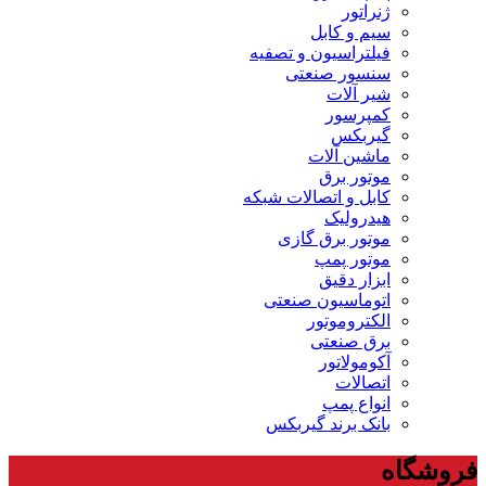
ژنراتور
سیم و کابل
فیلتراسیون و تصفیه
سنسور صنعتی
شیر آلات
کمپرسور
گیربکس
ماشین آلات
موتور برق
کابل و اتصالات شبکه
هیدرولیک
موتور برق گازی
موتور پمپ
ابزار دقیق
اتوماسیون صنعتی
الکتروموتور
برق صنعتی
آکومولاتور
اتصالات
انواع پمپ
بانک برند گیربکس
فروشگاه