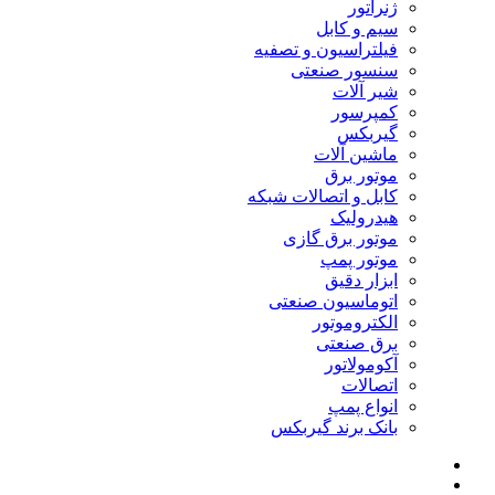
ژنراتور
سیم و کابل
فیلتراسیون و تصفیه
سنسور صنعتی
شیر آلات
کمپرسور
گیربکس
ماشین آلات
موتور برق
کابل و اتصالات شبکه
هیدرولیک
موتور برق گازی
موتور پمپ
ابزار دقیق
اتوماسیون صنعتی
الکتروموتور
برق صنعتی
آکومولاتور
اتصالات
انواع پمپ
بانک برند گیربکس