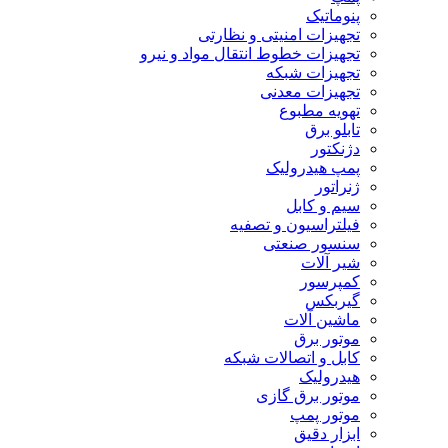
پنوماتیک
تجهیزات امنیتی و نظارتی
تجهیزات خطوط انتقال مواد و نیرو
تجهیزات شبکه
تجهیزات معدنی
تهویه مطبوع
تابلو برق
دژنکتور
پمپ هیدرولیک
ژنراتور
سیم و کابل
فیلتراسیون و تصفیه
سنسور صنعتی
شیر آلات
کمپرسور
گیربکس
ماشین آلات
موتور برق
کابل و اتصالات شبکه
هیدرولیک
موتور برق گازی
موتور پمپ
ابزار دقیق