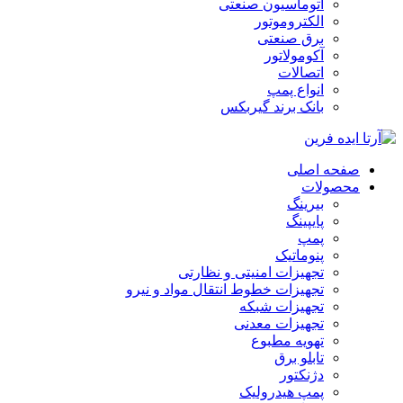
اتوماسیون صنعتی
الکتروموتور
برق صنعتی
آکومولاتور
اتصالات
انواع پمپ
بانک برند گیربکس
صفحه اصلی
محصولات
بیرینگ
پایپینگ
پمپ
پنوماتیک
تجهیزات امنیتی و نظارتی
تجهیزات خطوط انتقال مواد و نیرو
تجهیزات شبکه
تجهیزات معدنی
تهویه مطبوع
تابلو برق
دژنکتور
پمپ هیدرولیک