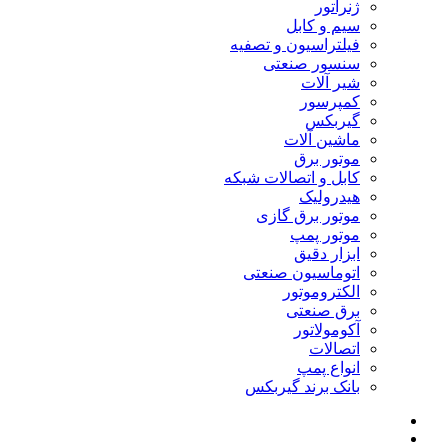
ژنراتور
سیم و کابل
فیلتراسیون و تصفیه
سنسور صنعتی
شیر آلات
کمپرسور
گیربکس
ماشین آلات
موتور برق
کابل و اتصالات شبکه
هیدرولیک
موتور برق گازی
موتور پمپ
ابزار دقیق
اتوماسیون صنعتی
الکتروموتور
برق صنعتی
آکومولاتور
اتصالات
انواع پمپ
بانک برند گیربکس