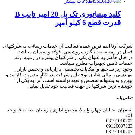
اطلاعات بیشتر
کلید مینیاتوری تک پل 20 امپر تایپ B
قدرت قطع 6 کیلو آمپر
شرکت آرتا ایده فرین عمده فعالیت آن خدمات رسانی، به شرکتهای
فعال در زمینه نفت، گاز، پتروشیمی، فولاد و سیمان میباشد.
در حال حاضر به عنوان یکی از شرکتهای پیشرو در زمینه ارئه
خدمات تامین تجهیزات مطرح میباشد.
وجود زیر ساختها و امکانات تخصصی بازاریابی و تحقیق بازار،
مهندسی و مالی شایان توجه این شرکت، در کنار مدیریت کارآمد و
نوین و به پشتوانه تخصص و تعهد توانسته است، آنرا به یکی از
خوشنام ترین شرکتها در جهت فعالیت خود تبدیل نماید.
تماس با ما
اصفهان، خیابان چهارباغ بالا، مجتمع اداری پارسیان، طبقه 5، واحد
701
03191010207
09126037323
03191010207