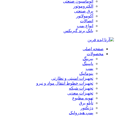
اتوماسیون صنعتی
الکتروموتور
برق صنعتی
آکومولاتور
اتصالات
انواع پمپ
بانک برند گیربکس
صفحه اصلی
محصولات
بیرینگ
پایپینگ
پمپ
پنوماتیک
تجهیزات امنیتی و نظارتی
تجهیزات خطوط انتقال مواد و نیرو
تجهیزات شبکه
تجهیزات معدنی
تهویه مطبوع
تابلو برق
دژنکتور
پمپ هیدرولیک