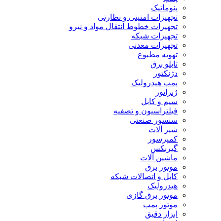
پنوماتیک
تجهیزات امنیتی و نظارتی
تجهیزات خطوط انتقال مواد و نیرو
تجهیزات شبکه
تجهیزات معدنی
تهویه مطبوع
تابلو برق
دژنکتور
پمپ هیدرولیک
ژنراتور
سیم و کابل
فیلتراسیون و تصفیه
سنسور صنعتی
شیر آلات
کمپرسور
گیربکس
ماشین آلات
موتور برق
کابل و اتصالات شبکه
هیدرولیک
موتور برق گازی
موتور پمپ
ابزار دقیق