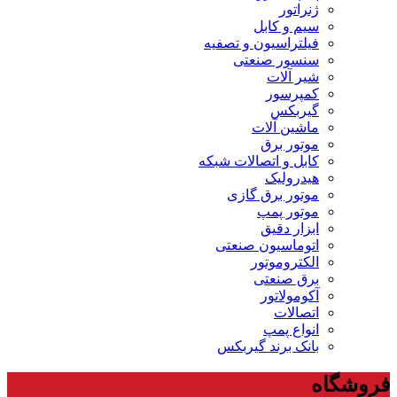
ژنراتور
سیم و کابل
فیلتراسیون و تصفیه
سنسور صنعتی
شیر آلات
کمپرسور
گیربکس
ماشین آلات
موتور برق
کابل و اتصالات شبکه
هیدرولیک
موتور برق گازی
موتور پمپ
ابزار دقیق
اتوماسیون صنعتی
الکتروموتور
برق صنعتی
آکومولاتور
اتصالات
انواع پمپ
بانک برند گیربکس
فروشگاه