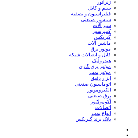
ژنراتور
سیم و کابل
فیلتراسیون و تصفیه
سنسور صنعتی
شیر آلات
کمپرسور
گیربکس
ماشین آلات
موتور برق
کابل و اتصالات شبکه
هیدرولیک
موتور برق گازی
موتور پمپ
ابزار دقیق
اتوماسیون صنعتی
الکتروموتور
برق صنعتی
آکومولاتور
اتصالات
انواع پمپ
بانک برند گیربکس