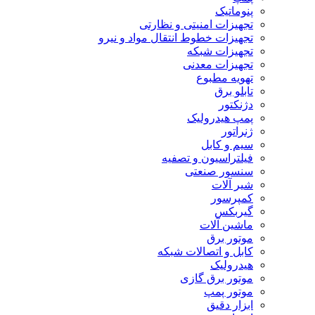
پنوماتیک
تجهیزات امنیتی و نظارتی
تجهیزات خطوط انتقال مواد و نیرو
تجهیزات شبکه
تجهیزات معدنی
تهویه مطبوع
تابلو برق
دژنکتور
پمپ هیدرولیک
ژنراتور
سیم و کابل
فیلتراسیون و تصفیه
سنسور صنعتی
شیر آلات
کمپرسور
گیربکس
ماشین آلات
موتور برق
کابل و اتصالات شبکه
هیدرولیک
موتور برق گازی
موتور پمپ
ابزار دقیق