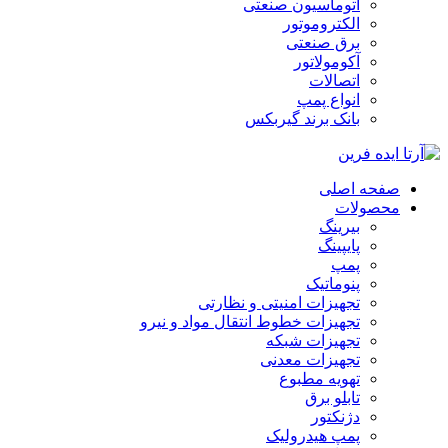
اتوماسیون صنعتی
الکتروموتور
برق صنعتی
آکومولاتور
اتصالات
انواع پمپ
بانک برند گیربکس
صفحه اصلی
محصولات
بیرینگ
پایپینگ
پمپ
پنوماتیک
تجهیزات امنیتی و نظارتی
تجهیزات خطوط انتقال مواد و نیرو
تجهیزات شبکه
تجهیزات معدنی
تهویه مطبوع
تابلو برق
دژنکتور
پمپ هیدرولیک