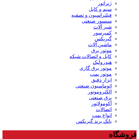
ژنراتور
سیم و کابل
فیلتراسیون و تصفیه
سنسور صنعتی
شیر آلات
کمپرسور
گیربکس
ماشین آلات
موتور برق
کابل و اتصالات شبکه
هیدرولیک
موتور برق گازی
موتور پمپ
ابزار دقیق
اتوماسیون صنعتی
الکتروموتور
برق صنعتی
آکومولاتور
اتصالات
انواع پمپ
بانک برند گیربکس
فروشگاه