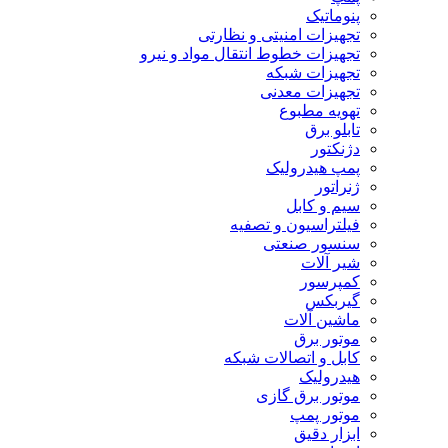
پنوماتیک
تجهیزات امنیتی و نظارتی
تجهیزات خطوط انتقال مواد و نیرو
تجهیزات شبکه
تجهیزات معدنی
تهویه مطبوع
تابلو برق
دژنکتور
پمپ هیدرولیک
ژنراتور
سیم و کابل
فیلتراسیون و تصفیه
سنسور صنعتی
شیر آلات
کمپرسور
گیربکس
ماشین آلات
موتور برق
کابل و اتصالات شبکه
هیدرولیک
موتور برق گازی
موتور پمپ
ابزار دقیق