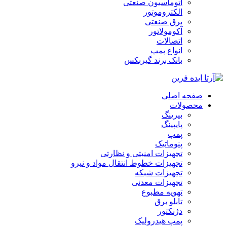
اتوماسیون صنعتی
الکتروموتور
برق صنعتی
آکومولاتور
اتصالات
انواع پمپ
بانک برند گیربکس
صفحه اصلی
محصولات
بیرینگ
پایپینگ
پمپ
پنوماتیک
تجهیزات امنیتی و نظارتی
تجهیزات خطوط انتقال مواد و نیرو
تجهیزات شبکه
تجهیزات معدنی
تهویه مطبوع
تابلو برق
دژنکتور
پمپ هیدرولیک