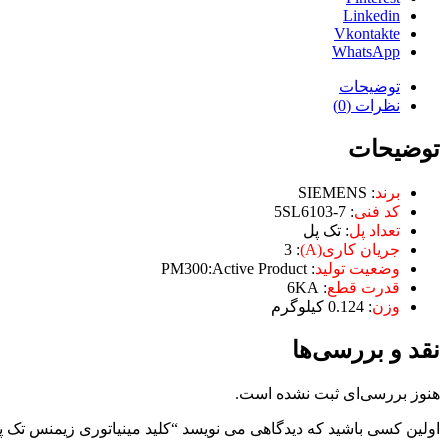
Linkedin
Vkontakte
WhatsApp
توضیحات
نظرات (0)
توضیحات
برند
: SIEMENS
کد فنی
: 5SL6103-7
تعداد پل
: تک پل
جریان کاری(A)
: 3
وضعیت تولید
: PM300:Active Product
قدرت قطع
: 6KA
وزن
: 0.124 کیلوگرم
نقد و بررسی‌ها
هنوز بررسی‌ای ثبت نشده است.
اولین کسی باشید که دیدگاهی می نویسد “کلید مینیاتوری زیمنس تک پل 3 آمپر تایپ 