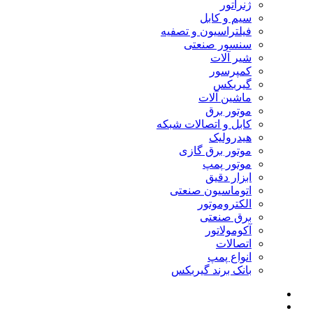
ژنراتور
سیم و کابل
فیلتراسیون و تصفیه
سنسور صنعتی
شیر آلات
کمپرسور
گیربکس
ماشین آلات
موتور برق
کابل و اتصالات شبکه
هیدرولیک
موتور برق گازی
موتور پمپ
ابزار دقیق
اتوماسیون صنعتی
الکتروموتور
برق صنعتی
آکومولاتور
اتصالات
انواع پمپ
بانک برند گیربکس