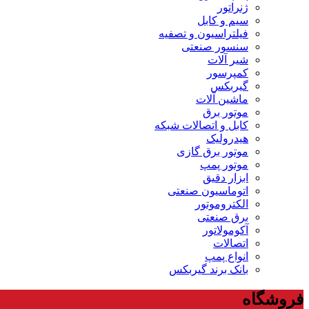
ژنراتور
سیم و کابل
فیلتراسیون و تصفیه
سنسور صنعتی
شیر آلات
کمپرسور
گیربکس
ماشین آلات
موتور برق
کابل و اتصالات شبکه
هیدرولیک
موتور برق گازی
موتور پمپ
ابزار دقیق
اتوماسیون صنعتی
الکتروموتور
برق صنعتی
آکومولاتور
اتصالات
انواع پمپ
بانک برند گیربکس
فروشگاه