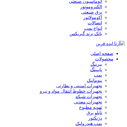
اتوماسیون صنعتی
الکتروموتور
برق صنعتی
آکومولاتور
اتصالات
انواع پمپ
بانک برند گیربکس
صفحه اصلی
محصولات
بیرینگ
پایپینگ
پمپ
پنوماتیک
تجهیزات امنیتی و نظارتی
تجهیزات خطوط انتقال مواد و نیرو
تجهیزات شبکه
تجهیزات معدنی
تهویه مطبوع
تابلو برق
دژنکتور
پمپ هیدرولیک