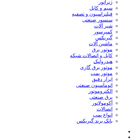
ژنراتور
سیم و کابل
فیلتراسیون و تصفیه
سنسور صنعتی
شیر آلات
کمپرسور
گیربکس
ماشین آلات
موتور برق
کابل و اتصالات شبکه
هیدرولیک
موتور برق گازی
موتور پمپ
ابزار دقیق
اتوماسیون صنعتی
الکتروموتور
برق صنعتی
آکومولاتور
اتصالات
انواع پمپ
بانک برند گیربکس