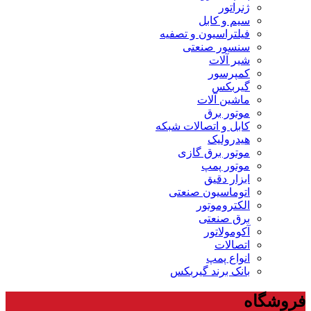
ژنراتور
سیم و کابل
فیلتراسیون و تصفیه
سنسور صنعتی
شیر آلات
کمپرسور
گیربکس
ماشین آلات
موتور برق
کابل و اتصالات شبکه
هیدرولیک
موتور برق گازی
موتور پمپ
ابزار دقیق
اتوماسیون صنعتی
الکتروموتور
برق صنعتی
آکومولاتور
اتصالات
انواع پمپ
بانک برند گیربکس
فروشگاه