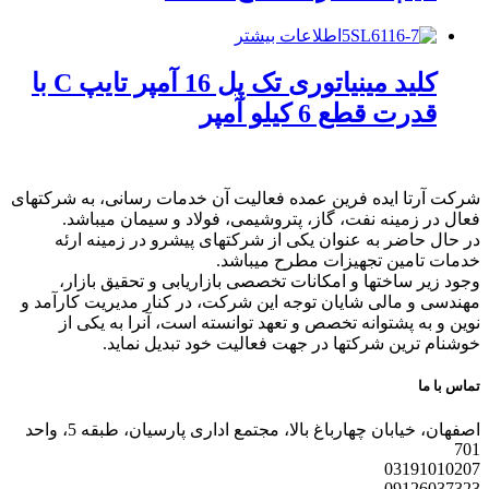
اطلاعات بیشتر
کلید مینیاتوری تک پل 16 آمپر تایپ C با
قدرت قطع 6 کیلو آمپر
شرکت آرتا ایده فرین عمده فعالیت آن خدمات رسانی، به شرکتهای
فعال در زمینه نفت، گاز، پتروشیمی، فولاد و سیمان میباشد.
در حال حاضر به عنوان یکی از شرکتهای پیشرو در زمینه ارئه
خدمات تامین تجهیزات مطرح میباشد.
وجود زیر ساختها و امکانات تخصصی بازاریابی و تحقیق بازار،
مهندسی و مالی شایان توجه این شرکت، در کنار مدیریت کارآمد و
نوین و به پشتوانه تخصص و تعهد توانسته است، آنرا به یکی از
خوشنام ترین شرکتها در جهت فعالیت خود تبدیل نماید.
تماس با ما
اصفهان، خیابان چهارباغ بالا، مجتمع اداری پارسیان، طبقه 5، واحد
701
03191010207
09126037323