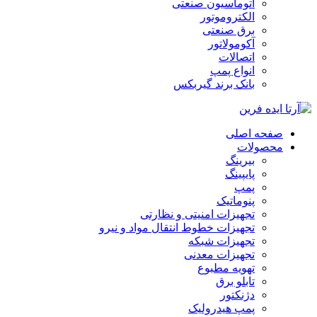
اتوماسیون صنعتی
الکتروموتور
برق صنعتی
آکومولاتور
اتصالات
انواع پمپ
بانک برند گیربکس
صفحه اصلی
محصولات
بیرینگ
پایپینگ
پمپ
پنوماتیک
تجهیزات امنیتی و نظارتی
تجهیزات خطوط انتقال مواد و نیرو
تجهیزات شبکه
تجهیزات معدنی
تهویه مطبوع
تابلو برق
دژنکتور
پمپ هیدرولیک