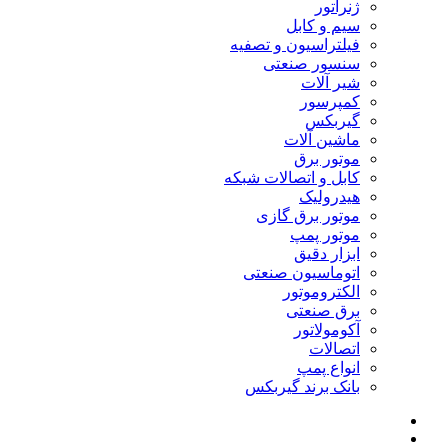
ژنراتور
سیم و کابل
فیلتراسیون و تصفیه
سنسور صنعتی
شیر آلات
کمپرسور
گیربکس
ماشین آلات
موتور برق
کابل و اتصالات شبکه
هیدرولیک
موتور برق گازی
موتور پمپ
ابزار دقیق
اتوماسیون صنعتی
الکتروموتور
برق صنعتی
آکومولاتور
اتصالات
انواع پمپ
بانک برند گیربکس