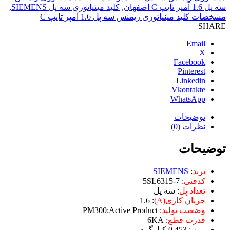
سه پل 1.6 آمپر تایپ C اصفهان
,
کلید مینیاتوری سه پل SIEMENS
,
مشخصات کلید مینیاتوری زیمنس سه پل 1.6 آمپر تایپ C
SHARE
Email
X
Facebook
Pinterest
Linkedin
Vkontakte
WhatsApp
توضیحات
نظرات (0)
توضیحات
برند
:
SIEMENS
کدفنی
: 5SL6315-7
تعداد پل
: سه پل
جریان کاری(A)
: 1.6
وضعیت تولید
: PM300:Active Product
قدرت قطع
: 6KA
وزن
: 0.453 کیلوگرم