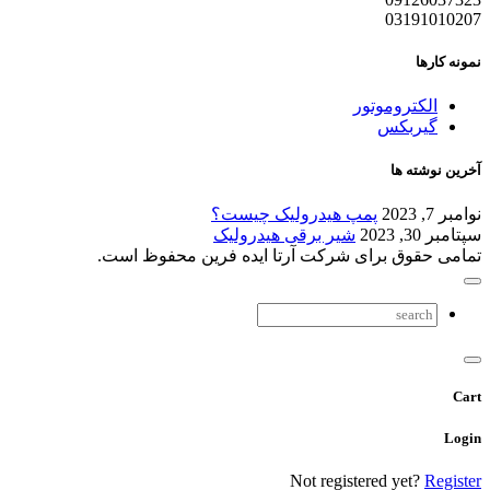
03191010207
نمونه کارها
الکتروموتور
گیربکس
آخرین نوشته ها
نوامبر 7, 2023
پمپ هیدرولیک چیست؟
سپتامبر 30, 2023
شیر برقی هیدرولیک
تمامی حقوق برای شرکت آرتا ایده فرین محفوظ است.
Cart
Login
Not registered yet?
Register