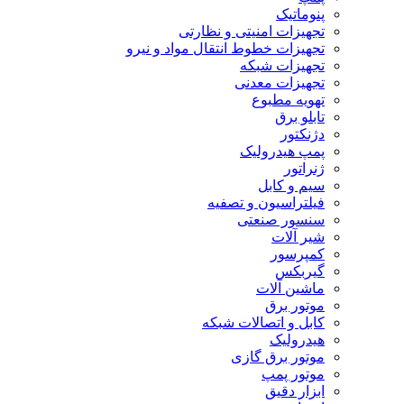
پنوماتیک
تجهیزات امنیتی و نظارتی
تجهیزات خطوط انتقال مواد و نیرو
تجهیزات شبکه
تجهیزات معدنی
تهویه مطبوع
تابلو برق
دژنکتور
پمپ هیدرولیک
ژنراتور
سیم و کابل
فیلتراسیون و تصفیه
سنسور صنعتی
شیر آلات
کمپرسور
گیربکس
ماشین آلات
موتور برق
کابل و اتصالات شبکه
هیدرولیک
موتور برق گازی
موتور پمپ
ابزار دقیق