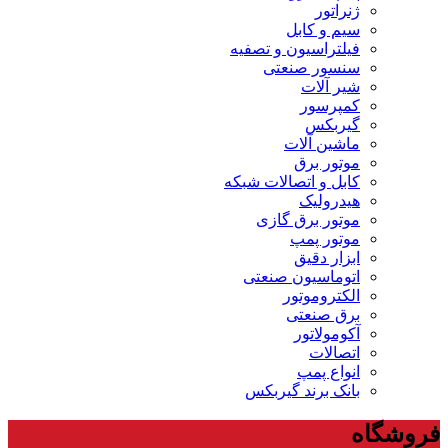
ژنراتور
سیم و کابل
فیلتراسیون و تصفیه
سنسور صنعتی
شیر آلات
کمپرسور
گیربکس
ماشین آلات
موتور برق
کابل و اتصالات شبکه
هیدرولیک
موتور برق گازی
موتور پمپ
ابزار دقیق
اتوماسیون صنعتی
الکتروموتور
برق صنعتی
آکومولاتور
اتصالات
انواع پمپ
بانک برند گیربکس
فروشگاه