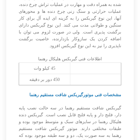
شده به همراه دقت و مهارت در عملیات تراش چرخ دنده،
عملیات حرارتی و سنگ زنی چرخ دنده ها و محورهای
آنها، این نوع گیربکس را به گزینه ای ایده آل برای کار
سنگین و طولانی مدت می کنند. این نوع گیربکس دارای
برگشت پذیری است. ولی در صورت لزوم می توان با
اضافه کردن یک سازوکار بازدارنده، خاصیت برگشت
ناپذیری را نیز به این نوع گیربکس افزود.
اطلاعات فنی گیربکس هلیکال رهنما
حداکثر توان ورودی
45 کیلو وات
حداکثر سرعت خروجی
450 دور بر دقیقه
مشخصات فنی موتورگیربکس شافت مستقیم رهنما
گیربکس شافت مستقیم رهنما در سه حالت نصب پایه
دار، فلنج دار و پایه فلنج قابل نصب است. گیربکس دنده
هلیکال رهنما در سایزهای سبک و متوسط موجود بوده و
طبقات مختلفی دارند. موتور گیربکس شافت مستقیم
رهنما به سه صورت یک، دو و سه طبقه موجود بوده که