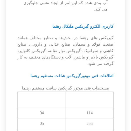
آب بندی شده که این امر از ایجاد نشتی جلوگیری
می کند.
کاربری الکترو گیربکس هلیکال رهنما
گیربکس‌ های رهنما در بخش‌ها و صنایع مختلف همانند
صنعت فولاد و سیمان، صنایع غذایی و دارویی، صنایع
کاشی و سرامیک، گیربکس نوار نقاله، گیربکس کانوایر،
گیربکس بالابر و ماشین آلات و دستگاه‌های مختلف به کار
گرفته می شود.
اطلاعات فنی موتورگیربکس شافت مستقیم رهنما
مشخصات فنی موتور گیربکس شافت مستقیم رهنما
حداکثر گشتاور خروجی
سایز
(نیوتن متر)
04
114
05
255