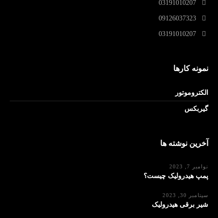
03191010207
09126037323
03191010207
نمونه کارها
الکتروموتور
گیربکس
آخرین نوشته ها
نوامبر 7, 2023
پمپ هیدرولیک چیست؟
سپتامبر 30, 2023
شیر برقی هیدرولیک