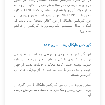
ورودی و خروجی همراستا و هم مرکزند. کلیه چرخ دنده
ها از فولاد آلیاژی با شماره استاندارد DIN1.7225 و کلیه
محورها از DIN1.1191 تولید شده اند. محور ورودی این
نوع گیربکس هلیکال از نوع “هالو شفت” می باشد که
امکان اتصال مستقیم الکتروموتور به گیربکس را فراهم
می آورد.
گیربکس هلیکال رهنما سری RAP
این گیربکس ها خروجی و ورودی همراستا دارند و می
توانند در کارهای با قدرت های بالا و متوسط استفاده
شوند. پوسته چدنی کاملا محکم با قابلیت نصب از چهار
جهت و تبدیل دو یا سه مرحله ای از ویژگی های این
گیربکس هستند.
محور ورودی در این نوع گیربکس هلیکال با بهره گیری از
پولی، چرخ زنجیر و مکانیزم های دستی به چرخش درمی
آید.