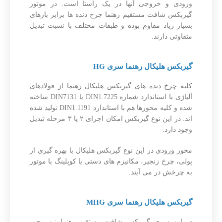
ورودی و خروجی آنها در یک راستا است. در موتور
گیربکس شافت مستقیم رهنما چرخ دنده ها برابر بارهای
بسیار زیاد مقاوم بوده و طبقات مختلف با نسبت تبدیل
متفاوتی دارند.
گیربکس هلیکال رهنما سری HG
کلیه چرخ دنده های گیربکس هلیکال رهنما از فولادهای
آلیاژی با استاندارد شماره DIN1.7225 یا DIN7131 ساخته
شده و کلیه محورها هم با استاندارد DIN1.1191 تولید شده
اند. در این نوع گیربکس امکان اجرای ۲ یا ۳ مرحله تبدیل
وجود دارد.
محور ورودی در این نوع گیربکس هلیکال با بهره گیری از
پولی، چرخ زنجیر، مکانیزم های دستی یا کوپلینگ با موتور
به چرخش در می آیند.
گیربکس هلیکال رهنما سری MHG
در این سری گیربکس شافت مستقیم رهنما نیز محور