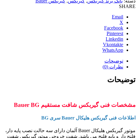
 گیربکس
,
گیربکس
,
گیربکس Bauer
ربکس شافت مستقیم Bauer BG
لیکال Bauer سری BG
موتور گیربکس هلیکال Bauer آلمان دارای سه حالت نصب پایه دار،
ه فلنج می باشد. شفت خروجی موتورگیربکس شفت