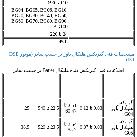
)
110 تا 690
BG04, BG05, BG06, BG10,
BG20, BG30, BG40, BG50,
BG60, BG70, BG80, BG90,
BG100
24 تا 220
یلو وات)
تا 45
مشخصات فنی گیربکس هلیکال باور بر حسب سایز (موتور DSE
بکس دنده هلیکال Bauer بر حسب سایز
حداکثر
محدوده
محدوده
محدوده دور
گشتاور
توان ورودی
نسبت
خروجی (دور
مجاز (نیوتن
(کیلووات)
تبدیل
بر دقیقه)
متر)
2.51 تا
0.03 تا 0.12
22.5 تا 540
25
60.47
2.64 تا
0.03 تا 0.37
23.5 تا 520
36.5
58.3