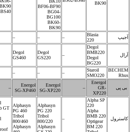
BS02-BS40
BK06-
BK10
B
BK90
BF06-BF90
BS02-BS40
BG04-
BG100
BK60-
BK90
Blasia
–
–
–
–
220
Degol
Degol
Degol
BMB2
–
–
GS460
GS220
Degol
BG22
Staroil
–
–
–
–
SMO2
Ene
Energol
Energol
–
–
SG-XP460
SG-XP220
XP
Alpha
Castrol
Alphasyn
Alphasyn
220
Optileb GT
PG 460
PG 220
Alpha
220
Tribol
Tribol
BMB 
Castrol
–
800/460
800/220
Optige
Tribol
Alphasyn
Alphasyn
BM 2
Foodproof
460
GS 220
Tribol