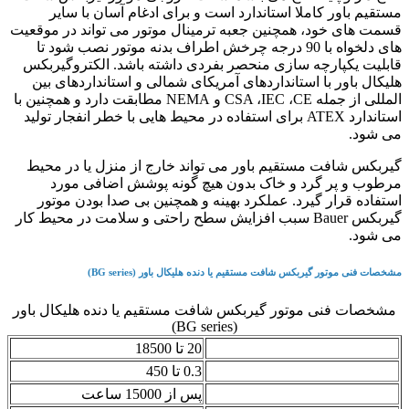
ا استاندارد است و برای ادغام آسان با سایر
همچنین جعبه ترمینال موتور می تواند در موقعیت
های دلخواه با 90 درجه چرخش اطراف بدنه موتور نصب شود تا
 سازی منحصر بفردی داشته باشد. الکتروگیربکس
ستانداردهای آمریکای شمالی و استانداردهای بین
المللی از جمله CSA ،IEC ،CE و NEMA مطابقت دارد و همچنین با
استاندارد ATEX برای استفاده در محیط هایی با خطر انفجار تولید
تقیم باور می تواند خارج از منزل یا در محیط
 و خاک بدون هیچ گونه پوشش اضافی مورد
رد. عملکرد بهینه و همچنین بی صدا بودن موتور
یربکس Bauer سبب افزایش سطح راحتی و سلامت در محیط کار
شافت مستقیم یا دنده هلیکال باور (BG series)
تور گیربکس شافت مستقیم یا دنده هلیکال باور
(BG series)
نیوتن متر)
20 تا 18500
بر دقیقه)
0.3 تا 450
ل
پس از 15000 ساعت