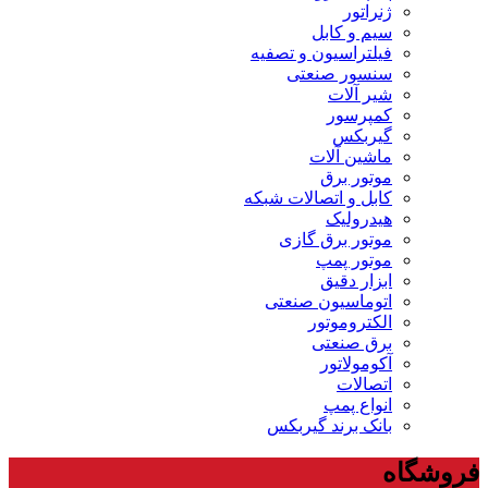
تور
 و کابل
راسیون و تصفیه
ور صنعتی
 آلات
رسور
بکس
ین آلات
ور برق
 و اتصالات شبکه
رولیک
ور برق گازی
ور پمپ
ر دقیق
ماسیون صنعتی
روموتور
 صنعتی
ولاتور
لات
ع پمپ
 برند گیربکس