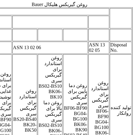
روغن گیربکس هلیکال Bauer
 روغن
ن
روغن
روغن سنتتیک
USDA H1
نی
ISO VG
ISO VG
ISO VG
ISO
ISO VG 68
220
460
220
ASN 
–
ASN 13 02 06
02 05
روغن
استاندارد
برای
روغن
گیربکس
استاندارد
سری
ن
روغن دما
برای صنایع
BS02-BS10
ندارد
روغن
پایین برای
غذایی و
BK06-
ی
استاندارد
گیربکس
BK10
نوشیدنی
بکس
برای
سری
روغن دما
برای
ی
BF06-BF90
گیربکس
بالا برای
گیربکس
BF
BG04-
سری
گیربکس
سری
B
BG100
BS20-BS40
BF06-BF90
سری
BG
BK06-
BK20-
BG04-
BS02-BS10
BG
BK90
BK50
BG100
BK06-
BK