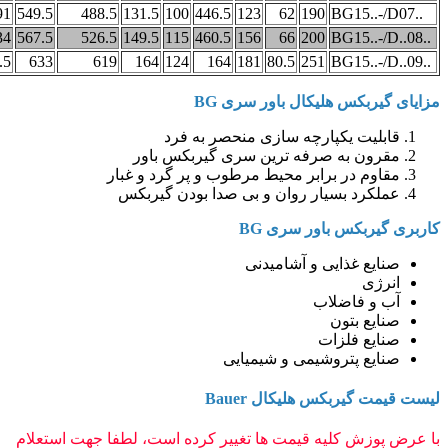
–
591
549.5
488.5
131.5
100
446.5
123
62
190
527.5
634
567.5
526.5
149.5
115
460.5
156
66
200
B
619
723.5
633
619
164
124
164
181
80.5
251
B
لیکال باور سری BG
پارچه سازی منحصر به فرد
 صرفه ترین سری گیربکس باور
برابر محیط مرطوب و پر گرد و غبار
یار روان و بی صدا بودن گیربکس
اور سری BG
یی و آشامیدنی
لاب
ن
ات
وشیمی و شیمیایی
 هلیکال Bauer
یه قیمت ها تغییر کرده است، لطفا جهت استعلام