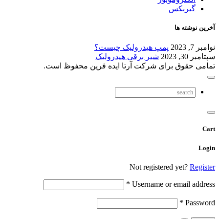
مپ هیدرولیک چیست؟
شیر برقی هیدرولیک
ی شرکت آرتا ایده فرین محفوظ است.
Not registe
*
Username o