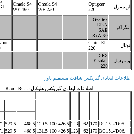
Cassida
Omala S4
Omala S4
Optige
Fluid GL
–
WE 460
WE 220
220
220
Gea
E
–
–
–
–
85W
NEvastane
Carter
–
–
–
SL220
220
–
–
–
–
Ers
 گیربکس شافت مستقیم باور
اطلاعات ابعادی گیربکس هلیکال Bauer BG15
الکتروگیربکس
ES../ZS..-
RR/RL
G
ES../ZS..
i
d
c
b
a
G
I
TB
d
d
d
d
ML
ML
ML
ML
–
571
529.5
468.5
129.5
100
426.5
123
62
170
–
571
529.5
468.5
131.5
100
426.5
123
62
170