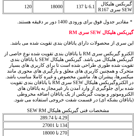
گیربکس هلیکال
6.1 تا 137
18000
120
SEW سری R167
* مقادیر جدول فوق برای ورودی 1400 دور بر دقیقه هستند.
گیربکس هلیکال SEW سری RM
این سری از محصولات دارای یاتاقان بندی تقویت شده می باشد.
الکترو گیربکس سری RM با یاتاقان بندی تقویت شده نوع خاصی از
گیربکس هلیکال می باشد. گیربکس هلیکال SEW با یاتاقان بندی
تقویت شده طوری طراحی شده است تا برای کاربری های بسیار
متحرک و همچنین کاربری های معلق و بارگیری های محوری مانند
میکسرها، پیشران ها، ماشین مخصوص و غیره کاملا مناسب باشد.
در الکتروگیربکس هلیکال SEW سری RM با یاتاقان بندی تقویت
شده برای جلوگیری از وارد آمدن بار غیرمجاز به یاتاقان های
الکتروموتور و یونیت گیربکس از یک یاتاقان اضافه مخروطی
(یاتاقان بشکه ای) در قسمت شفت خروجی استفاده می شود.
مشخصات فنی گیربکس هلیکال SEW RM
نسبت تبدیل (i)
4.29 تا 289.74
نسبت تبدیل چند طبقه ای
134 تا 27001
گشتاور خروجی (نیوتن متر)
270 تا 18000