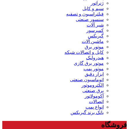
ژنراتور
سیم و کابل
فیلتراسیون و تصفیه
سنسور صنعتی
شیر آلات
کمپرسور
گیربکس
ماشین آلات
موتور برق
کابل و اتصالات شبکه
هیدرولیک
موتور برق گازی
موتور پمپ
ابزار دقیق
اتوماسیون صنعتی
الکتروموتور
برق صنعتی
آکومولاتور
اتصالات
انواع پمپ
بانک برند گیربکس
فروشگاه