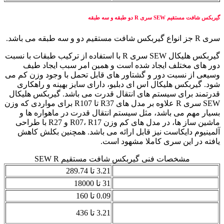
گیربکس شافت مستقیم SEW سری R دو طبقه و سه طبقه
سری R جز انواع گیربکس شافت مستقیم دو و سه طبقه می باشد.
گیربکس هلیکال SEW سری R با استفاده از ترکیب طبقات با نسبت
دور های مختلف ایجاد شده است و همین امر سبب ایجاد طیف
وسیعی از نسبت دور و گشتاور های قابل تحمل با وجود وزن کم می
شود. گیربکس هلیکال اس ای دبلیو، دارای سایز بهینه و راهکاری
قدرتمند برای سیستم های انتقال قدرت می باشد. گیربکس هلیکال
SEW سری R علاوه بر مدل های R37 تا R107 برای مواردی که وزن
بسیار مهم می باشد، مثل سیستم انتقال قدرت در ماهواره ها و
ماشین ساز ها، در مدل های کم وزن R07، R17 و R27 با طراحی
آلمینیوم دایکاست نیز قابل ارائه می باشد. همچنین بکلش کاهش
یافته در این سری کاملا مشهود است.
مشخصات فنی گیربکس شافت مستقیم SEW R
نسبت تبدیل (i)
3.21 تا 289.74
گشتاور خروجی (نیوتن متر)
31 تا 18000
توان موتور (کیلووات)
0.09 تا 160
محدوده دور خروجی (دور بر
3.21 تا 436
دقیقه)