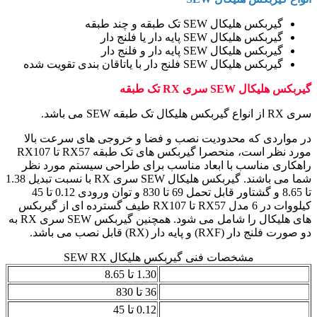
گیربکس هلیکال SEW تک طبقه و چند طبقه
گیربکس هلیکال SEW پایه دار یا فلنج دار
گیربکس هلیکال SEW پایه دار و فلنج دار
گیربکس هلیکال SEW فلنج دار با یاتاقان بندی تقویت شده
گیربکس هلیکال SEW سری RX تک طبقه
سری RX از انواع گیربکس هلیکال تک طبقه SEW می باشد.
در مواردی که محدودیت نصب و فضا و خروجی های سرعت بالا
مورد نظر است، منحصرا گیربکس های تک طبقه RX57 تا RX107
راهکاری مناسب با ابعاد مناسب برای طراحی سیستم مورد نظر
شما می باشند. گیربکس هلیکال SEW سری RX با نسبت تبدیل 1.38
تا 8.65 و گشتاور قابل تحمل 69 تا 830 و توان ورودی 0.12 تا 45
کیلووات در 6 مدل RX57 تا RX107 طیف گسترده ای از گیربکس
های هلیکال را شامل می شود. همچنین گیربکس SEW سری RX به
دو صورت فلنج دار (RXF) و پایه دار (RX) قابل نصب می باشد.
مشخصات فنی گیربکس هلیکال SEW RX
نسبت تبدیل (i)
1.30 تا 8.65
گشتاور خروجی (نیوتن متر)
36 تا 830
توان موتور (کیلووات)
0.12 تا 45