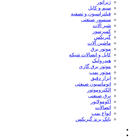
ژنراتور
سیم و کابل
فیلتراسیون و تصفیه
سنسور صنعتی
شیر آلات
کمپرسور
گیربکس
ماشین آلات
موتور برق
کابل و اتصالات شبکه
هیدرولیک
موتور برق گازی
موتور پمپ
ابزار دقیق
اتوماسیون صنعتی
الکتروموتور
برق صنعتی
آکومولاتور
اتصالات
انواع پمپ
بانک برند گیربکس