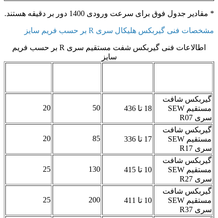
* مقادیر جدول فوق برای سرعت ورودی 1400 دور بر دقیقه هستند.
مشخصات فنی گیربکس هلیکال سری R بر حسب فریم سایز
اطالاعات فنی گیربکس شفت مستقیم سری R بر حسب فریم
سایز
محدوده دور
ماکزیمم
قطر شافت
مدل
خروجی (دور بر
گشتاور مجاز
خروجی (میلی
دقیقه)
(نیوتن متر)
متر)
گیربکس شافت
20
50
مستقیم SEW
18 تا 436
سری R07
گیربکس شافت
20
85
مستقیم SEW
17 تا 336
سری R17
گیربکس شافت
25
130
مستقیم SEW
10 تا 415
سری R27
گیربکس شافت
25
200
مستقیم SEW
10 تا 411
سری R37