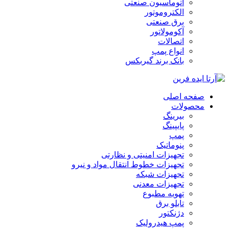
اتوماسیون صنعتی
الکتروموتور
برق صنعتی
آکومولاتور
اتصالات
انواع پمپ
بانک برند گیربکس
صفحه اصلی
محصولات
بیرینگ
پایپینگ
پمپ
پنوماتیک
تجهیزات امنیتی و نظارتی
تجهیزات خطوط انتقال مواد و نیرو
تجهیزات شبکه
تجهیزات معدنی
تهویه مطبوع
تابلو برق
دژنکتور
پمپ هیدرولیک