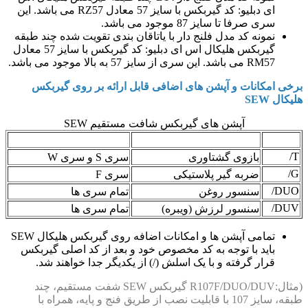
ای دبلیو: کد گیربکس با سایز 57 معادل RZ57 می باشد. این
سری صرفا تا سایز 87 موجود می باشد.
نمونه کد مدل فلنج دار با یاتاقان بندی تقویت شده چند طبقه
گیربکس هلیکال اس ای دبلیو: کد گیربکس با سایز 57 معادل
RM57 می باشد. این سری از سایز 57 به بالا موجود می باشد.
برخی امکانات و آپشن های اضافی قابل ارائه بر روی گیربکس
هلیکال SEW
آپشن های گیربکس شافت مستقیم SEW
کد
توضیح
قابل ارائه روی سری
T/
بازوی گشتاوری
سری S و سری W
G/
ضربه گیر پلاستیکی
سری F
DUO/
سنسور روغن
تمام سری ها
DUV/
سنسور لرزش (ویبره)
تمام سری ها
تمامی آپشن ها و امکانات اضافه روی گیربکس هلیکال SEW
باید با توجه به کد مخصوص خود و بعد از کد اصلی گیربکس
قرار گرفته و با یک اسلش (/) از یکدیگر جدا خواهند شد.
(مثال:R107F/DUO/DUV گیربکس SEW شفت مستقیم، چند
طبقه، سایز 107 با قابلیت نصب از طریق فنج و پایه، همراه با