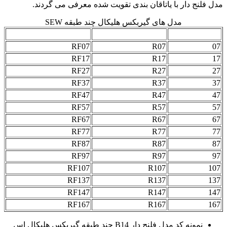
مدل فلنج دار با یاتاقان بندی تقویت شده معرفی می گردند.
مدل های گیربکس هلیکال چند طبقه SEW
سایز
پایه دار
فلنج دار
RF07
R07
07
RF17
R17
17
RF27
R27
27
RF37
R37
37
RF47
R47
47
RF57
R57
57
RF67
R67
67
RF77
R77
77
RF87
R87
87
RF97
R97
97
RF107
R107
107
RF137
R137
137
RF147
R147
147
RF167
R167
167
نمونه کد مدل فلنج دار B14 چند طبقه گیربکس هلیکال اس