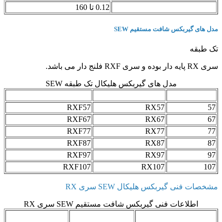
توان موتور (کیلووات)
0.12 تا 160
مدل های گیربکس شافت مستقیم SEW
تک طبقه
سری RX پایه دار بوده و سری RXF فلنج دار می باشد.
مدل های گیربکس هلیکال تک طبقه SEW
سایز
پایه دار
فلنج دار
RXF57
RX57
57
RXF67
RX67
67
RXF77
RX77
77
RXF87
RX87
87
RXF97
RX97
97
RXF107
RX107
107
مشخصات فنی گیربکس هلیکال SEW سری RX
اطلاعات فنی گیربکس شافت مستقیم SEW سری RX
محدوده دور
ماکزیمم گشتاور