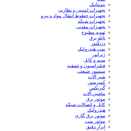
پنوماتیک
تجهیزات امنیتی و نظارتی
تجهیزات خطوط انتقال مواد و نیرو
تجهیزات شبکه
تجهیزات معدنی
تهویه مطبوع
تابلو برق
دژنکتور
پمپ هیدرولیک
ژنراتور
سیم و کابل
فیلتراسیون و تصفیه
سنسور صنعتی
شیر آلات
کمپرسور
گیربکس
ماشین آلات
موتور برق
کابل و اتصالات شبکه
هیدرولیک
موتور برق گازی
موتور پمپ
ابزار دقیق