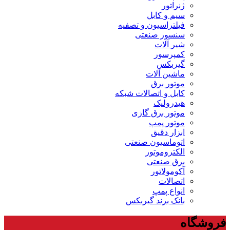
ژنراتور
سیم و کابل
فیلتراسیون و تصفیه
سنسور صنعتی
شیر آلات
کمپرسور
گیربکس
ماشین آلات
موتور برق
کابل و اتصالات شبکه
هیدرولیک
موتور برق گازی
موتور پمپ
ابزار دقیق
اتوماسیون صنعتی
الکتروموتور
برق صنعتی
آکومولاتور
اتصالات
انواع پمپ
بانک برند گیربکس
فروشگاه