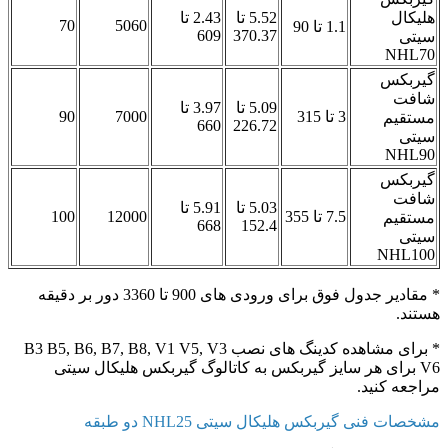
هلیکال
5.52 تا
2.43 تا
70
5060
1.1 تا 90
609
370.37
سیتی
NHL70
گیربکس
شافت
5.09 تا
3.97 تا
3 تا 315
7000
90
مستقیم
660
226.72
سیتی
NHL90
گیربکس
شافت
5.03 تا
5.91 تا
7.5 تا 355
12000
100
مستقیم
668
152.4
سیتی
NHL100
* مقادیر جدول فوق برای ورودی های 900 تا 3360 دور بر دقیقه
هستند.
* برای مشاهده کدینگ های نصب B3 B5, B6, B7, B8, V1 V5, V3
V6 برای هر سایز گیربکس به کاتالوگ گیربکس هلیکال سیتی
مراجعه کنید.
مشخصات فنی گیربکس هلیکال سیتی NHL25 دو طبقه