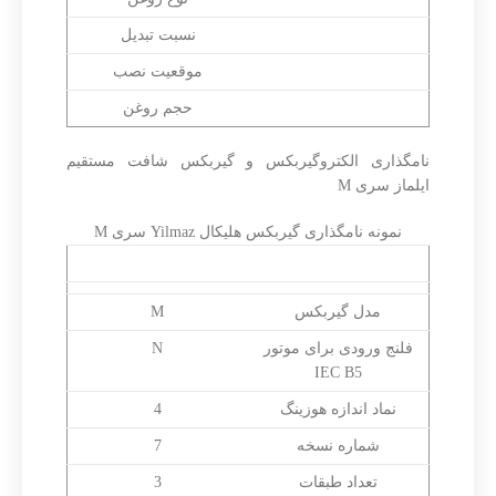
Ratio
نسبت تبدیل
M. Pos.
موقعیت نصب
Oil Qty.
حجم روغن
نامگذاری الکتروگیربکس و گیربکس شافت مستقیم
ایلماز سری M
نمونه نامگذاری گیربکس هلیکال Yilmaz سری M
Yilmaz MN473 – A11
مدل گیربکس
M
فلنج ورودی برای موتور
N
IEC B5
نماد اندازه هوزینگ
4
شماره نسخه
7
تعداد طبقات
3