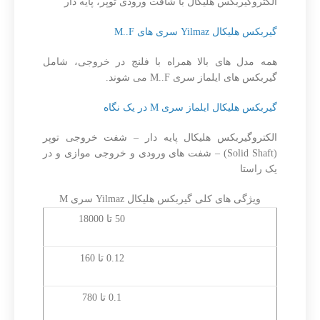
الکتروگیربکس هلیکال با شافت ورودی توپر، پایه دار
گیربکس هلیکال Yilmaz سری های M..F
همه مدل های بالا همراه با فلنج در خروجی، شامل
گیربکس های ایلماز سری M..F می شوند.
گیربکس هلیکال ایلماز سری M در یک نگاه
الکتروگیربکس هلیکال پایه دار – شفت خروجی توپر
(Solid Shaft) – شفت های ورودی و خروجی موازی و در
یک راستا
ویژگی های کلی گیربکس هلیکال Yilmaz سری M
محدوده گشتاور (نیوتن
50 تا 18000
متر)
محدوده توان موتور
0.12 تا 160
(کیلووات)
محدوده سرعت خروجی
0.1 تا 780
(دور بر دقیقه)