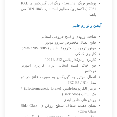
پوشش-رنگ (Coating): رنگ این گیربکس ها RAL
7031 (خاکستری) مطابق استاندارد DIN 1843 می
باشد.
آپشن و لوازم جانبی
شافت ورودی و فلنج خروجی انتخابی
فلنج اتصال مخصوص سروو موتور
موتور ترمزدار الکترومغناطیس (24V/220V/380V)
کاربری کمکی
کاربری رمزگذار پالس 512 یا 1024
فن خنک کننده انتخابی برای کاربری اینورتر
فرکانس
اتصال موتور به گیربکس به صورت فلنج در دو
مدل IEC B5 / B14
ترمز الکرتومغناطیس (Electromagnetic Brake) /
بک استاپ (Back Stop)
روش های خاص آبندی
نشان دهنده شفاف سطح روغن (Side Glass –
Oiler Glass)