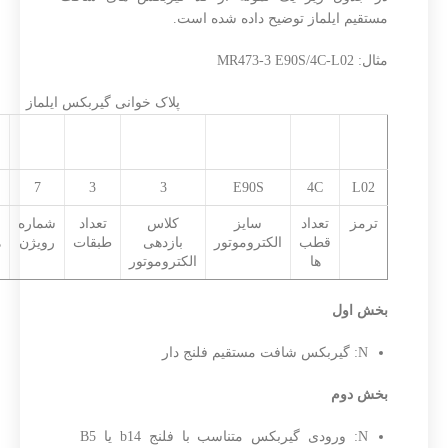
مستقیم ایلماز توضیح داده شده است.
مثال: MR473-3 E90S/4C-L02
پلاک خوانی گیربکس ایلماز
بخش
بخش
بخش هفتم
بخش ششم
بخش
بخش
نهم
هشتم
پنجم
چهارم
7
3
3
E90S
4C
L02
ترمز
تعداد
سایز
کلاس
تعداد
شماره
قطب
الکتروموتور
بازدهی
طبقات
رویژن
ه
ها
الکتروموتور
بخش اول
N: گیربکس شافت مستقیم فلنج دار
بخش دوم
N: ورودی گیربکس متناسب با فلنج b14 یا B5