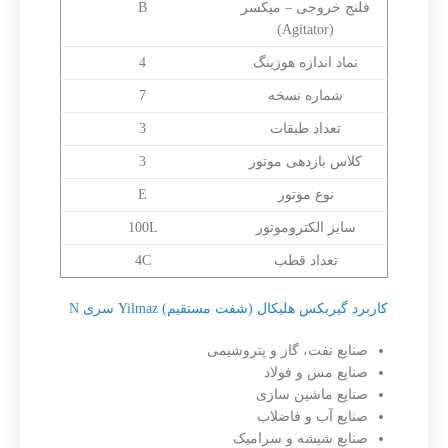
فلنج خروجی – میکسر
B
(Agitator)
نماد اندازه هوزینگ
4
شماره نسخه
7
تعداد طبقات
3
کلاس بازدهی موتور
3
نوع موتور
E
سایز الکتروموتور
100L
تعداد قطب
4C
کاربرد گیربکس هلیکال (شفت مستقیم) Yilmaz سری N
صنایع نفت، گاز و پتروشیمی
صنایع مس و فولاد
صنایع ماشین سازی
صنایع آب و فاضلاب
صنایع شیشه و سرامیک