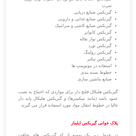
سرب
گیربکس صنایع دریایی
گیربکس صنایع غذایی و دارویی
گیربکس صنایع کاشی و سرامیک
گیربکس کانوایر
گیربکس نوار نقاله
گیربکس نورد
گیربکس رولینگ
گیربکس تیکنر
استفاده در مونوپمپ ها
خطوط بسته بندی
صنایع ماشین سازی
گیربکس هلیکال فلنج دار برای مواردی که احتیاج به نصب
عمود باشد (مانند میکسرها) و گیربکس هلیکال پایه دار
غالبا در خطوط انتقال مواد مورد استفاده قرار می گیرند.
پلاک خوانی گیربکس ایلماز
در جدول زیر یک نمونه از کد گیربکس های شافت