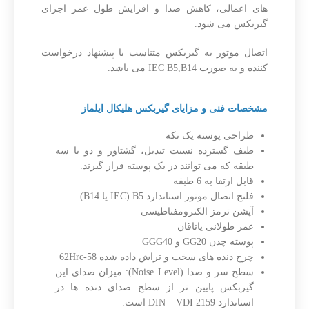
های اعمالی، کاهش صدا و افزایش طول عمر اجزای
گیربکس می شود.
اتصال موتور به گیربکس متناسب با پیشنهاد درخواست
کننده و به صورت IEC B5,B14 می باشد.
مشخصات فنی و مزایای گیربکس هلیکال ایلماز
طراحی پوسته یک تکه
طیف گسترده نسبت تبدیل، گشتاور و دو یا سه
طبقه که می توانند در یک پوسته قرار گیرند.
قابل ارتقا به 6 طبقه
فلنج اتصال موتور استاندارد IEC) B5 یا B14)
آپشن ترمز الکترومفناطیسی
عمر طولانی یاتاقان
پوسته چدن GG20 و GGG40
چرخ دنده های سخت و تراش داده شده 58-62Hrc
سطح سر و صدا (Noise Level): میزان صدای این
گیربکس پایین تر از سطح صدای دنده ها در
استاندارد DIN – VDI 2159 است.