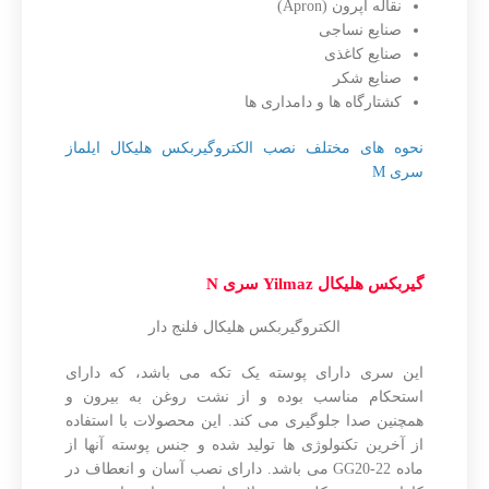
نقاله آپرون (Apron)
صنایع نساجی
صنایع کاغذی
صنایع شکر
کشتارگاه ها و دامداری ها
نحوه های مختلف نصب الکتروگیربکس هلیکال ایلماز
سری M
گیربکس هلیکال Yilmaz سری N
الکتروگیربکس هلیکال فلنج دار
این سری دارای پوسته یک تکه می باشد، که دارای
استحکام مناسب بوده و از نشت روغن به بیرون و
همچنین صدا جلوگیری می کند. این محصولات با استفاده
از آخرین تکنولوژی ها تولید شده و جنس پوسته آنها از
ماده GG20-22 می باشد. دارای نصب آسان و انعطاف در