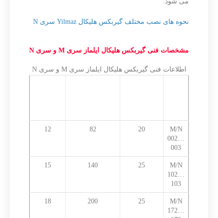
می شود.
نحوه های نصب مختلف گیربکس هلیکال Yilmaz سری N
مشخصات فنی گیربکس هلیکال ایلماز سری M و سری N
اطلاعات فنی گیربکس هلیکال ایلماز سری M و سری N
سری
قطر شافت
ماکزیموم
وزن
خروجی
گشتاور قابل
حدودی
(میلی متر)
تحمل (نیوتن
(کیلوگرم)
متر)
12
82
20
M/N
002…
003
15
140
25
M/N
102…
103
18
200
25
M/N
172…