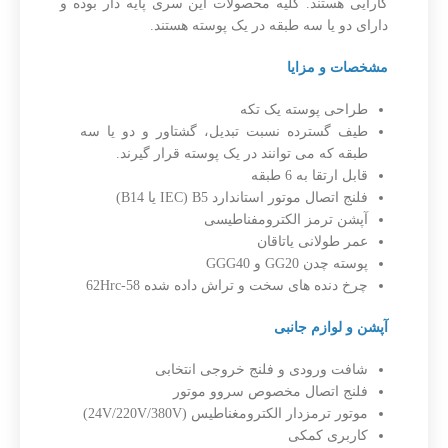
کارایی هستند. کلیه محصولات این سری پایه دار بوده و
دارای دو یا سه طبقه در یک پوسته هستند.
مشخصات و مزایا
طراحی پوسته یک تکه
طیف گسترده نسبت تبدیل، گشتاور و دو یا سه
طبقه که می توانند در یک پوسته قرار گیرند.
قابل ارتقا به 6 طبقه
فلنج اتصال موتور استاندارد IEC) B5 یا B14)
آپشن ترمز الکترومفناطیسی
عمر طولانی یاتاقان
پوسته چدن GG20 و GGG40
چرخ دنده های سخت و تراش داده شده 58-62Hrc
آپشن و لوازم جانبی
شافت ورودی و فلنج خروجی انتخابی
فلنج اتصال مخصوص سروو موتور
موتور ترمزدار الکترومغناطیس (24V/220V/380V)
کاربری کمکی