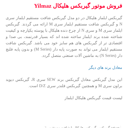
فروش موتور گیربکس هلیکال Yilmaz
گیربکس ایلماز هلیکال در دو مدل گیربکس شافت مستقیم ایلماز سری
N و گیربکس شافت مستقیم ایلماز سری M ارائه می گردند. گیربکس
ایلماز سری M و سری N از چرخ دنده هلیکال با پوسته یکپارچه و کیفیت
شناخته شده برند ایلماز ساخته شده اند که بسیار قدرتمند، بی صدا و
اقتصادی تر از گیربکس های هم سایز خود می باشد. گیربکس شافت
مستقیم ایلماز می تواند به صورت پایه دار (M Series) و بدون پایه فلنچ
دار (N Series) به ماشین آلات صنعتی متصل گردد.
معادل برند های دیگر
این مدل گیربکس معادل گیربکس برند SEW سری R، گیربکس دیوید
براون سری M و همچنین گیربکس فلندر سری D/Z است.
لیست قیمت گیربکس هلیکال ایلماز
دسته:
گیربکس
,
گیربکس هلیکال یا شافت مستقیم