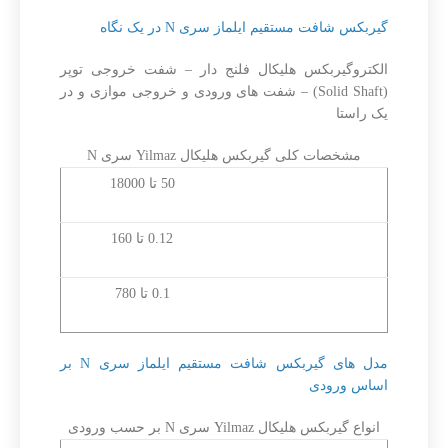
گیربکس شافت مستقیم ایلماز سری N در یک نگاه
الکتروگیربکس هلیکال فلنج دار – شفت خروجی توپر
(Solid Shaft) – شفت های ورودی و خروجی موازی و در
یک راستا
مشخصات کلی گیربکس هلیکال Yilmaz سری N
محدوده گشتاور (نیوتن
50 تا 18000
متر)
محدوده توان موتور
0.12 تا 160
(کیلووات)
محدوده سرعت خروجی
0.1 تا 780
(دور بر دقیقه)
مدل های گیربکس شافت مستقیم ایلماز سری N بر
اساس ورودی
انواع گیربکس هلیکال Yilmaz سری N بر حسب ورودی