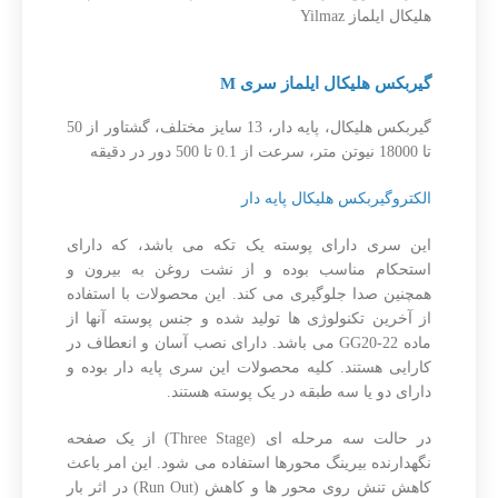
هلیکال ایلماز Yilmaz
گیربکس هلیکال ایلماز سری M
گیربکس هلیکال، پایه دار، 13 سایز مختلف، گشتاور از 50
تا 18000 نیوتن متر، سرعت از 0.1 تا 500 دور در دقیقه
الکتروگیربکس هلیکال پایه دار
این سری دارای پوسته یک تکه می باشد، که دارای
استحکام مناسب بوده و از نشت روغن به بیرون و
همچنین صدا جلوگیری می کند. این محصولات با استفاده
از آخرین تکنولوژی ها تولید شده و جنس پوسته آنها از
ماده GG20-22 می باشد. دارای نصب آسان و انعطاف در
کارایی هستند. کلیه محصولات این سری پایه دار بوده و
دارای دو یا سه طبقه در یک پوسته هستند.
در حالت سه مرحله ای (Three Stage) از یک صفحه
نگهدارنده بیرینگ محورها استفاده می شود. این امر باعث
کاهش تنش روی محور ها و کاهش (Run Out) در اثر بار