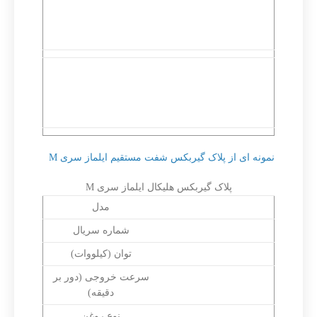
سری MRF همراه موتور با
MVF نصب موتور مطابق
فلنج خروجی
IEC B5 / B14 با فلنج
خروجی
گیربکس هلیکال ایلماز
گیربکس هلیکال ایلماز
MNF پایه دار و فلنج جهت
MTF با شفت ورودی بدون
نصب موتور مطابق IEC
موتور با فلنج خروجی
B5 / B14 با فلنج خروجی
نمونه ای از پلاک گیربکس شفت مستقیم ایلماز سری M
پلاک گیربکس هلیکال ایلماز سری M
Type
مدل
Serial N.
شماره سریال
Power (kW)
توان (کیلووات)
Speed (rpm)
سرعت خروجی (دور بر
دقیقه)
Oil
نوع روغن