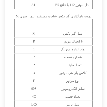
مدل موتور 112 با فلنج B5
A11
نمونه نامگذاری گیربکس شافت مستقیم ایلماز سری M
Yilmaz MR172 – 3E90S/4S – L05
مدل گیر بکس
M
با اتصال موتور
R
نماد اندازه هوزینگ
1
شماره نسخه
7
تعداد طبقات
2
کلاس بازدهی موتور
3
نوع موتور
E
سایز الکتروموتور
90S
تعداد قطب
4C
مدل ترمز
L05