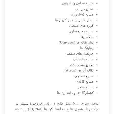
صنایع غذایی و دارویی
صنایع دریایی
صنایع کشاورزی
بالابر ها، وینچ ها و کرین ها
کوره های صنعتی
صنایع پمپ سازی
میکسرها
نوار نقاله ها (Convoyer)
رولینگ ها
چرثقیل های سقفی
صنایع پلاستیک
صنایع بسته بندی
نقاله آپرون (Apron)
صنایع نساجی
صنایع کاغذی
صنایع شکر
کشتارگاه ها و دامداری ها
توجه: سری N..F مدل فلنج دار (در خروجی) بیشتر در
میکسرها، همزن ها و مخلوط کن ها (Agitator) استفاده