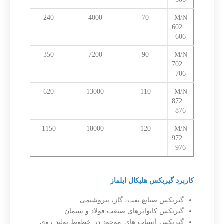
240
4000
70
M/N
602…
606
350
7200
90
M/N
702…
706
620
13000
110
M/N
872…
876
1150
18000
120
M/N
972…
976
کاربرد گیربکس هلیکال ایلماز
گیربکس صنایع نفت، گاز، پتروشیمی
گیربکس کانوایرهای صنعت فولاد و سیمان
گیربکس آسیاب های موجود در خطوط تولید روی