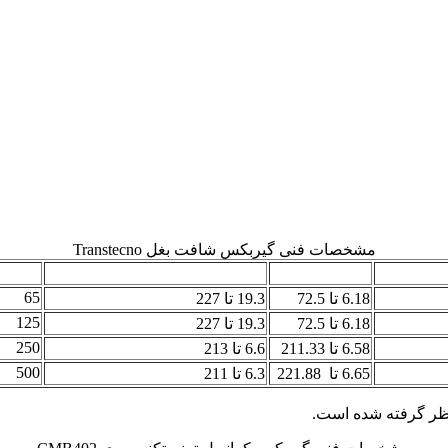
مشخصات فنی گیربکس شافت بغل Transtecno
کیلووات)
نسبت تبدیل
سرعت خروجی* (دور بر دقیقه)
ماکزیم
65
6.18 تا 72.5
19.3 تا 227
125
6.18 تا 72.5
19.3 تا 227
250
6.58 تا 211.33
6.6 تا 213
500
6.65 تا 221.88
6.3 تا 211