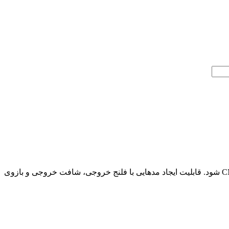
گیربکس شافت بغل یا کرانویل پینیون ترنستکنو از طراحی مدولاریته درجه بالایی برخوردار هستند. این سری کاملا می تواند جایگزین سری CM شود. قابلیت ایجاد مدهایی با فلنج خروجی، شافت خروجی و بازوی