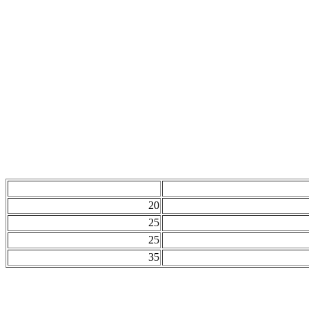
م گشتاور خروجی (نیوتن متر)
قطر شافت خروجی (میلی متر)
20
25
25
35