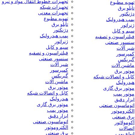
تجهیزات خطوط انتقال مواد و نیرو
تهویه مطبوع
تجهیزات شبکه
تابلو برق
تجهیزات معدنی
دژنکتور
تهویه مطبوع
پمپ هیدرولیک
تابلو برق
ژنراتور
دژنکتور
سیم و کابل
پمپ هیدرولیک
فیلتراسیون و تصفیه
ژنراتور
سنسور صنعتی
سیم و کابل
شیر آلات
فیلتراسیون و تصفیه
کمپرسور
سنسور صنعتی
گیربکس
شیر آلات
ماشین آلات
کمپرسور
موتور برق
گیربکس
کابل و اتصالات شبکه
ماشین آلات
هیدرولیک
موتور برق
موتور برق گازی
کابل و اتصالات شبکه
موتور پمپ
هیدرولیک
ابزار دقیق
موتور برق گازی
اتوماسیون صنعتی
موتور پمپ
الکتروموتور
ابزار دقیق
برق صنعتی
اتوماسیون صنعتی
آکومولاتور
الکتروموتور
اتصالات
برق صنعتی
انواع پمپ