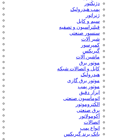
دژنکتور
پمپ هیدرولیک
ژنراتور
سیم و کابل
فیلتراسیون و تصفیه
سنسور صنعتی
شیر آلات
کمپرسور
گیربکس
ماشین آلات
موتور برق
کابل و اتصالات شبکه
هیدرولیک
موتور برق گازی
موتور پمپ
ابزار دقیق
اتوماسیون صنعتی
الکتروموتور
برق صنعتی
آکومولاتور
اتصالات
انواع پمپ
بانک برند گیربکس