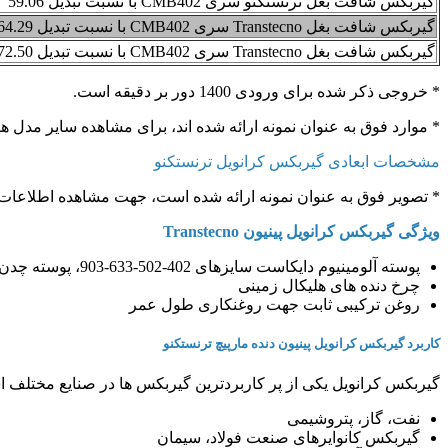
گیربکس شافت بغل ترنستکنو سری CMB402 با نسبت تبدیل 59.06
گیربکس شافت بغل Transtecno سری CMB402 با نسبت تبدیل 64.29
گیربکس شافت بغل Transtecno سری CMB402 با نسبت تبدیل 72.50
* خروجی ذکر شده برای ورودی 1400 دور بر دقیقه است.
* موارد فوق به عنوان نمونه ارائه شده اند، برای مشاهده سایر مدل ه
مشخصات ابعادی گیربکس کرانویل ترنستکنو
* تصویر فوق به عنوان نمونه ارائه شده است، جهت مشاهده اطلاعات ابعادی سایر مدل
ویژگی گیربکس کرانویل پینیون Transtecno
پوسته آلومینیوم دایکاست سایزهای 402-502-633-903، پوسته چدن در سایز 1103
چرخ دنده های هلیکال زمینی
روغن ترکیبی ثابت جهت روغنکاری طول عمر
کاربرد گیربکس کرانویل پینیون دنده مارپیچ ترنستکنو
گیربکس کرانویل یکی از پر کاربردترین گیربکس ها در صنایع مختلف است
نفت، گاز، پتروشیمی
گیربکس کانوایرهای صنعت فولاد، سیمان