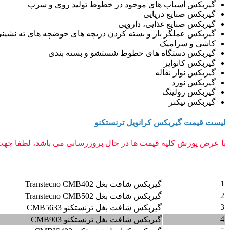
گیربکس آسیاب های موجود در خطوط تولید روی و سرب
گیربکس صنایع دریایی
گیربکس صنایع غذایی، دارویی
گیربکس عملگر باز و بسته کردن دریچه های حوضچه های ته نشین
کاشی و سرامیک
گیربکس دستگاه های خطوط شستشو و بسته بندی
گیربکس کانوایر
گیربکس نوار نقاله
گیربکس نورد
گیربکس رولینگ
گیربکس تیکنر
لیست قیمت گیربکس کرانویل ترنستکنو
با عرض پوزش کلیه قیمت ها در حال بروزرسانی می باشد، لطفا جهت 
ردیف
شرح
1
گیربکس شافت بغل Transtecno CMB402
2
گیربکس شافت بغل Transtecno CMB502
3
گیربکس شافت بغل ترنستکنو CMB5633
4
گیربکس شافت بغل ترنستکنو CMB903