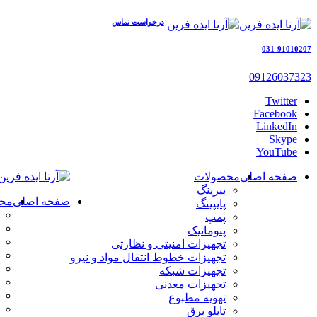
درخواست تماس
031-91010207
09126037323
Twitter
Facebook
LinkedIn
Skype
YouTube
صفحه اصلی
محصولات
بیرینگ
صفحه اصلی
مح
پایپینگ
پمپ
پنوماتیک
تجهیزات امنیتی و نظارتی
تجهیزات خطوط انتقال مواد و نیرو
تجهیزات شبکه
تجهیزات معدنی
تهویه مطبوع
تابلو برق