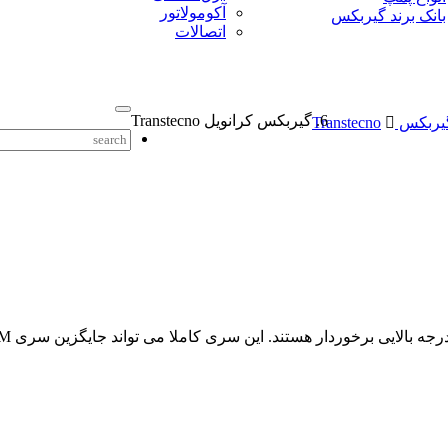
آکومولاتور
بانک برند گیربکس
اتصالات
گیربکس کرانویل Transtecno
ربکس Transtecno