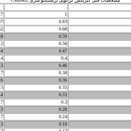
مشخصات فنی گیربکس کرانویل ترنستکنو سری CMB402
توان ورودی (کیلووات)
دو
27
1
87
0.83
52
0.68
18
0.59
12
0.56
.4
0.47
.4
0.4
.3
0.46
.7
0.38
.6
0.36
.5
0.35
.4
0.33
.7
0.3
.3
0.28
.7
0.24
.3
0.18