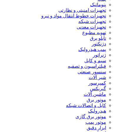
پنوماتیک
تجهیزات امنیتی و نظارتی
تجهیزات خطوط انتقال مواد و نیرو
تجهیزات شبکه
تجهیزات معدنی
تهویه مطبوع
تابلو برق
دژنکتور
پمپ هیدرولیک
ژنراتور
سیم و کابل
فیلتراسیون و تصفیه
سنسور صنعتی
شیر آلات
کمپرسور
گیربکس
ماشین آلات
موتور برق
کابل و اتصالات شبکه
هیدرولیک
موتور برق گازی
موتور پمپ
ابزار دقیق