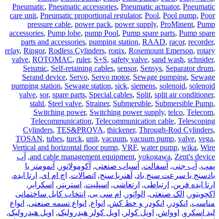
Pneumatic
,
Pneumatic accessories
,
Pneumatic actuator
,
Pneumatic
care unit
,
Pneumatic proportional regulator
,
Pool
,
Pool pump
,
Poor
pressure cable
,
power pack
,
power supply
,
ProMinent
,
Pump
accessories
,
Pump lobe
,
pump Pool
,
Pump spare parts
,
Pump spare
parts and accessories
,
pumping station
,
RAAD
,
racor
,
recorder
,
relay
,
Ringor
,
Rodless Cylinders
,
ronix
,
Rosemount Emerson
,
rotary
valve
,
ROTOMAC
,
ruler
,
S+S
,
safety valve
,
sand wash
,
schnider
,
Seismic
,
Self-retaining cables
,
sensor
,
Sensys
,
Separator drum
,
Serand device
,
Servo
,
Servo motor
,
Sewage pumping
,
Sewage
pumping station
,
Sewage station
,
sick
,
siemens
,
solenoid
,
solenoid
valve
,
sor
,
spare parts
,
Special cables
,
Split
,
split air conditioner
,
stahl
,
Steel valve
,
Strainer
,
Submersible
,
Submersible Pump
,
Switching power
,
Switching power supply
,
telco
,
Telecom
,
Telecommunication
,
Telecommunication cable
,
Telescoping
Cylinders
,
TES&PROVA
,
thickener
,
Through-Rod Cylinders
,
TOSAN
,
tubes
,
turck
,
unit
,
vacuum
,
vacuum pump
,
valve
,
vega
,
Vertical and horizontal floor pump
,
VRF
,
water pump
,
wika
,
Wire
Zent's device
,
yokogawa
,
and cable management equipment
,
آب
پمپ
,
آب جتی
,
آسفالت
,
آسیاب صنعتی
,
آکومولاتور
,
آنمومتر یا
بادسنج یا سرعت سنج باد
,
آهنربا سنج
,
اتصالات
,
اچ ام ای
,
ارتا ایده
,
ارتا ایده فرین
,
ارتباطی
,
ارتعاشی
,
اسپلیت
,
استرینر
,
اسکرابر
,
اکچویتور
,
الک صنعتی
,
الواتور
,
ام سی بی
,
انتخاب کابل ساختمانی
مناسب
,
انکودر
,
انکودر و خط کش
,
انواع
,
انواع تسمه صنعتی
,
انواع
لید اسکرو
,
اوواش
,
اویل کولر
,
اویل کولر هیدرولیک
,
اویل هیدرولیک
,