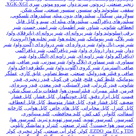
زنجیر صنعتی
,
ژیروتور
,
سرند دوار
,
سروو موتور
,
سری XGK-XGI
,
سقفی
,
سلونوئید ولو
,
سنسور
,
سنسور صنعتی
,
سنگ شکن
,
سولارمتر
,
سیگنال
,
سیلندرهای بدون میله
,
سیلندرهای تلسکوپی
,
سیلندرهای دیافراگمی
,
سیلندرهای میله ای
,
سیم و کابل قابل
انعطاف
,
شاتونی
,
شناور
,
شیر اطمینان
,
شیر ایمنی چست
,
شیر
برقی (سلونوئید ولو)
,
شیر پروانه ای
,
شیر پروانه ای (باترفلای ولو)
,
شیر پلاگ
,
شیر پنوماتیک
,
شیر تخلیه هوا
,
شیر تخلیه هوا (ایرونت)
,
شیر توپی (بال ولو)
,
شیر دروازه ای
,
شیر دروازه ای (گیت ولو)
,
شیر
دوار
,
شیر دوار (روتاری ولو)
,
شیر دیافراگمی
,
شیر دیافراگمی
(دیافراگم ولو)
,
شیر زاویه ای
,
شیر زاویه ای (انگل ولو)
,
شیر
سماوری
,
شیر سماوری (پلاگ ولو)
,
شیر سوزنی
,
شیر صافی
,
شیر
صافی (استرینر)
,
شیر کروی (گلوب ولو)
,
شیر یکطرفه (چک ولو)
,
صافی و فیلتر هیدرولیک
,
صنعتی
,
ضبط تصاویر
,
عایق کاری
,
عملگر
پنوماتیک
,
غلیظ کش
,
فلنج
,
فلوتر
,
فن کویل
,
فیدر زنجیری
,
فیدر
شاتوتی
,
فیدر گریزلی
,
فیدر لاستیکی
,
فیدر معدن
,
فیدر ویبره ای
,
فیرمن
,
فیلتر ممبران
,
فیلتراسیون هوا
,
قطعات یدکی سنگ شکن
,
قیمت
,
کابل ابزار دقیق
,
کابل خودنگهدار
,
کابل فشار
,
کابل فشار
ضعیف
,
کابل فشار قوی
,
کابل فشار متوسط
,
کابل قابل انعطاف
,
کابل کنترل
,
کابل مخابراتی
,
کابل های خاص
,
کابل هوایی.
,
کارخانه
آسفالت
,
کانوایر
,
کف کش
,
کلید محافظتی
,
کلید مینیاتوری
,
کمپرسور
,
کمپرسور تهویه
,
کمپرسور تهویه و تبرید
,
کمپرسور هوا
,
کمپرسور هوا چیست؟
,
کنترلر صنعتی
,
کنترلر و نمایشگر تابلویی
TDS و EC متر EZDO
,
کولر
,
کولر آبی صنعتی
,
کولر تبخیری
,
کولر