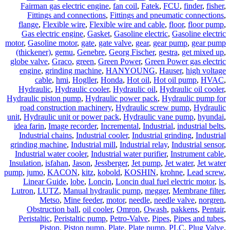
Fairman gas electric engine
,
fan coil
,
Fatek
,
FCU
,
finder
,
fisher
,
Fittings and connections
,
Fittings and pneumatic connections
,
flange
,
Flexible wire
,
Flexible wire and cable
,
floor
,
floor pump
,
Gas electric engine
,
Gasket
,
Gasoline electric
,
Gasoline electric
motor
,
Gasoline motor
,
gate
,
gate valve
,
gear
,
gear pump
,
gear pump
(thickener)
,
gemu
,
Genebre
,
Georg Fischer
,
gestra
,
get mixed up
,
globe valve
,
Graco
,
green
,
Green Power
,
Green Power gas electric
engine
,
grinding machine
,
HANYOUNG
,
Hauser
,
high voltage
cable
,
hmi
,
Hogller
,
Honda
,
Hot oil
,
Hot oil pump
,
HVAC
,
Hydraulic
,
Hydraulic cooler
,
Hydraulic oil
,
Hydraulic oil cooler
,
Hydraulic piston pump
,
Hydraulic power pack
,
Hydraulic pump for
road construction machinery
,
Hydraulic screw pump
,
Hydraulic
unit
,
Hydraulic unit or power pack
,
Hydraulic vane pump
,
hyundai
,
idea farin
,
Image recorder
,
Incremental
,
Industrial
,
industrial belts
,
Industrial chains
,
Industrial cooler
,
Industrial grinding
,
Industrial
grinding machine
,
Industrial mill
,
Industrial relay
,
Industrial sensor
,
Industrial water cooler
,
Industrial water purifier
,
Instrument cable
,
Insulation
,
isfahan
,
Jason
,
Jessberger
,
Jet pump
,
Jet water
,
Jet water
pump
,
jumo
,
KACON
,
kitz
,
kobold
,
KOSHIN
,
krohne
,
Lead screw
,
Linear Guide
,
lobe
,
Loncin
,
Loncin dual fuel electric motor
,
ls
,
Lutron
,
LUTZ
,
Manual hydraulic pump
,
megger
,
Membrane filter
,
Metso
,
Mine feeder
,
motor
,
needle
,
needle valve
,
norgren
,
Obstruction ball
,
oil cooler
,
Omron
,
Owash
,
pakkens
,
Pentair
,
Peristaltic
,
Peristaltic pump
,
Petro-Valve
,
Pipes
,
Pipes and tubes
,
Piston
,
Piston pump
,
Plate
,
Plate pump
,
PLC
,
Plug Valve
,