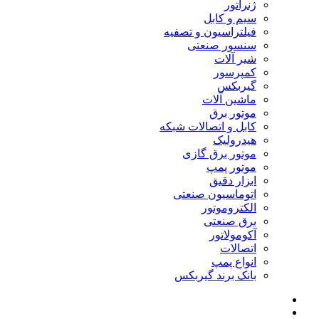
ژنراتور
سیم و کابل
فیلتراسیون و تصفیه
سنسور صنعتی
شیر آلات
کمپرسور
گیربکس
ماشین آلات
موتور برق
کابل و اتصالات شبکه
هیدرولیک
موتور برق گازی
موتور پمپ
ابزار دقیق
اتوماسیون صنعتی
الکتروموتور
برق صنعتی
آکومولاتور
اتصالات
انواع پمپ
بانک برند گیربکس