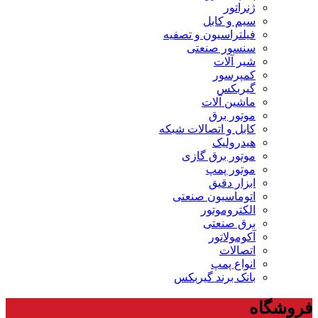
ژنراتور
سیم و کابل
فیلتراسیون و تصفیه
سنسور صنعتی
شیر آلات
کمپرسور
گیربکس
ماشین آلات
موتور برق
کابل و اتصالات شبکه
هیدرولیک
موتور برق گازی
موتور پمپ
ابزار دقیق
اتوماسیون صنعتی
الکتروموتور
برق صنعتی
آکومولاتور
اتصالات
انواع پمپ
بانک برند گیربکس
فروشگاه