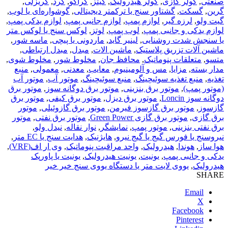
صنعتی
,
کولر گازی
,
کولر هیدرولیک
,
کیتز
,
گراکو
,
گرد
,
گریزلی
,
گرین
,
گسکت
,
گشتاور سنج یا ترکمتر دیجیتالی
,
گوشواره‌ای یا لوب
,
گیت ولو
,
لرزه گیر
,
لوازم پمپ
,
لوازم جانبی پمپ
,
لوازم یدکی پمپ
,
لوازم یدکی و جانبی پمپ
,
لوب پمپ
,
لوتز
,
لوکس سنج یا لوکس متر
یا سنجش شدت روشنایی
,
لینیر گاید
,
ماردونی یا پیچی
,
ماسه شور
,
ماشین آلات تزریق پلاستیک
,
ماشین الات
,
مبدل
,
مبدل ارتباطی
,
متسو
,
متعلقات پنوماتیک
,
محافظ جان
,
مخلوط شور
,
مخلوط شوی
,
مدار بسته
,
مزایا
,
مس و آلومینیوم
,
معایب
,
معدنی
,
معمولی
,
منبع
تغذیه
,
منبع تغذیه سوئیچینگ
,
منبع سوئیچینگ
,
موتور آب
,
موتور آب
(موتور پمپ)
,
موتور برق بنزینی
,
موتور برق دوگانه سوز
,
موتور برق
دوگانه سوز Loncin
,
موتور برق دیزل
,
موتور برق کیفی
,
موتور برق
گازسوز
,
موتور برق گازسوز فیرمن
,
موتور برق گازوئیلی
,
موتور
برق گازی
,
موتور برق گازی Green Power
,
موتور برق نفتی
,
موتور
برق نفتی بنزینی
,
موتور پمپ
,
نمایشگر
,
نوار نقاله
,
نیدل ولو
,
نیروسنج یا فورس گیج یا گیج نیرو
,
هایژنیک
,
هدایت سنج یا EC متر
,
هوا ساز
,
هوندا
,
هیدرولیک
,
واحد مراقبت پنوماتیک
,
وی ار اف(VRF)
,
یدکی و جانبی پمپ
,
یونیت
,
یونیت هیدرولیک
,
یونیت یا پاورپک
هیدرولیک
,
یووی لایت متر یا دستگاه یووی سنج خیر خیر
SHARE
Email
X
Facebook
Pinterest