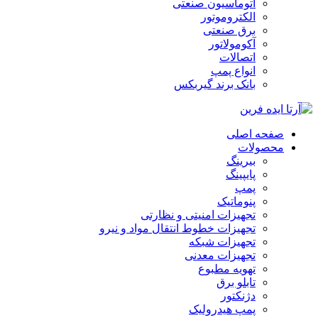
اتوماسیون صنعتی
الکتروموتور
برق صنعتی
آکومولاتور
اتصالات
انواع پمپ
بانک برند گیربکس
صفحه اصلی
محصولات
بیرینگ
پایپینگ
پمپ
پنوماتیک
تجهیزات امنیتی و نظارتی
تجهیزات خطوط انتقال مواد و نیرو
تجهیزات شبکه
تجهیزات معدنی
تهویه مطبوع
تابلو برق
دژنکتور
پمپ هیدرولیک