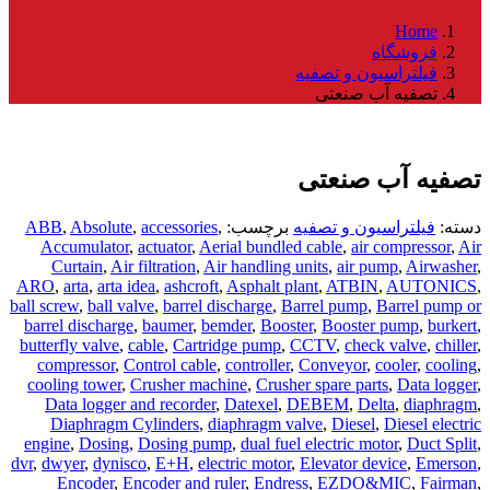
Home
فروشگاه
فیلتراسیون و تصفیه
تصفیه آب صنعتی
تصفیه آب صنعتی
دسته:
فیلتراسیون و تصفیه
برچسب:
,
accessories
,
Absolute
,
ABB
Accumulator
,
actuator
,
Aerial bundled cable
,
air compressor
,
Air
Curtain
,
Air filtration
,
Air handling units
,
air pump
,
Airwasher
,
ARO
,
arta
,
arta idea
,
ashcroft
,
Asphalt plant
,
ATBIN
,
AUTONICS
,
ball screw
,
ball valve
,
barrel discharge
,
Barrel pump
,
Barrel pump or
barrel discharge
,
baumer
,
bemder
,
Booster
,
Booster pump
,
burkert
,
butterfly valve
,
cable
,
Cartridge pump
,
CCTV
,
check valve
,
chiller
,
compressor
,
Control cable
,
controller
,
Conveyor
,
cooler
,
cooling
,
cooling tower
,
Crusher machine
,
Crusher spare parts
,
Data logger
,
Data logger and recorder
,
Datexel
,
DEBEM
,
Delta
,
diaphragm
,
Diaphragm Cylinders
,
diaphragm valve
,
Diesel
,
Diesel electric
engine
,
Dosing
,
Dosing pump
,
dual fuel electric motor
,
Duct Split
,
dvr
,
dwyer
,
dynisco
,
E+H
,
electric motor
,
Elevator device
,
Emerson
,
Encoder
,
Encoder and ruler
,
Endress
,
EZDO&MIC
,
Fairman
,