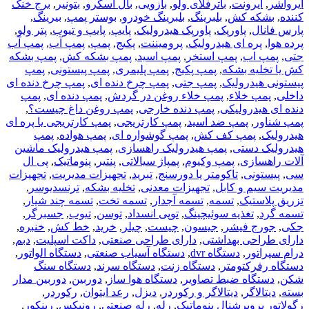
ایرواشر
,
ایرونت
,
باترفلای ولو
,
بازویی
,
بال اسکرو
,
بتونیر
,
برج خنک
کننده
,
بشکه کش
,
بلبرینگ
,
بلبرینگ خودرو
,
بوستر پمپ
,
بیرینگ
,
پارس فانال
,
پاورپک
,
پاورپک هیدرولیک
,
پایپ
,
پایپ و تیوب
,
پتر ولو
,
پرده هوا
,
پره ای هیدرولیک
,
پرومیننت
,
پکیج
,
پمپ
,
پمپ آب
,
پمپ آب
جتی
,
پمپ اب
,
پمپ استخر
,
پمپ اسید
,
پمپ بشکه کش
,
پمپ بشکه
کش یا تخلیه بشکه
,
پمپ پکیج
,
پمپ پلیمری
,
پمپ پیستونی
,
پمپ
پیستونی هیدرولیک
,
پمپ جتی
,
پمپ چرخ دنده ای
,
پمپ چرخ دنده ای
داخلی
,
پمپ خلاء
,
پمپ خلاء روغن در گردش
,
پمپ دنده ای
,
پمپ
دنده ای هیدرولیکی
,
پمپ دنده خارجی
,
پمپ روغن داغ چیست؟
,
پمپ شناور
,
پمپ ضد اسید
,
پمپ کارتریجی
,
پمپ کارتریجی یا پره ای
هیدرولیک
,
پمپ کف کش
,
پمپ گوشواره ای
,
پمپ هواده
,
پمپ
هیدرولیک دستی
,
پمپ هیدرولیک راهسازی
,
پمپ هیدرولیک ماشین
آلات راهسازی
,
پمپ وکیوم
,
پمپاژ سیالاتی
,
پنتیر
,
پنوماتیک
,
پی ال
سی
,
پیستونی
,
تاکومتر یا دورسنج
,
تبرید
,
تجهیزات مدیریت
,
تجهیزات
مدیریت سیم و کابل
,
تجهیزات معدنی
,
تخلیه بشکه
,
ترنسدیوسر
,
تزریق پلاستیک
,
تسمه
,
تسمه آجدار
,
تسمه تخت
,
تسمه چند شیار
,
تسمه گرد
,
تغذیه سوئیچینگ
,
توپی انسداد
,
توسن
,
تیوب
,
جسبرگر
,
جکی
,
جورج فیشر
,
جیسون
,
چیست
,
چیلر
,
خرید
,
خط کش
,
خنبره
,
دارای طراحی بهداشتی
,
دارای طراحی صنعتی
,
داکت اسپلیت
,
دبم
,
درام سپراتور
,
دستگاه dvr
,
دستگاه آسیاب صنعتی
,
دستگاه الواتور
,
دستگاه رفرکتومتر
,
دستگاه زنت
,
دستگاه سرند
,
دستگاه سنگ
شکن
,
دستگاه ضبط تصاویر
,
دستگاه هوا ساز
,
دوربین
,
دوربین مدار
بسته
,
دیتالاگر
,
دیتالاگر و رکوردر
,
دیزل
,
رعد ایتوان
,
رکوردر
,
رگولاتور پروپرشنال پنوماتیک
,
رله
,
رله صنعتی
,
رونیکس
,
رینکور
,