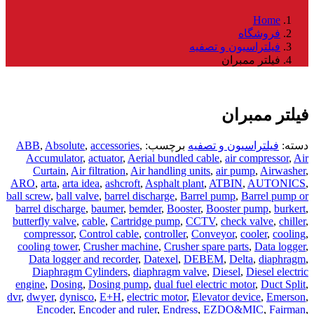
Home
فروشگاه
فیلتراسیون و تصفیه
فیلتر ممبران
فیلتر ممبران
دسته:
فیلتراسیون و تصفیه
برچسب:
,
accessories
,
Absolute
,
ABB
Accumulator
,
actuator
,
Aerial bundled cable
,
air compressor
,
Air
Curtain
,
Air filtration
,
Air handling units
,
air pump
,
Airwasher
,
ARO
,
arta
,
arta idea
,
ashcroft
,
Asphalt plant
,
ATBIN
,
AUTONICS
,
ball screw
,
ball valve
,
barrel discharge
,
Barrel pump
,
Barrel pump or
barrel discharge
,
baumer
,
bemder
,
Booster
,
Booster pump
,
burkert
,
butterfly valve
,
cable
,
Cartridge pump
,
CCTV
,
check valve
,
chiller
,
compressor
,
Control cable
,
controller
,
Conveyor
,
cooler
,
cooling
,
cooling tower
,
Crusher machine
,
Crusher spare parts
,
Data logger
,
Data logger and recorder
,
Datexel
,
DEBEM
,
Delta
,
diaphragm
,
Diaphragm Cylinders
,
diaphragm valve
,
Diesel
,
Diesel electric
engine
,
Dosing
,
Dosing pump
,
dual fuel electric motor
,
Duct Split
,
dvr
,
dwyer
,
dynisco
,
E+H
,
electric motor
,
Elevator device
,
Emerson
,
Encoder
,
Encoder and ruler
,
Endress
,
EZDO&MIC
,
Fairman
,