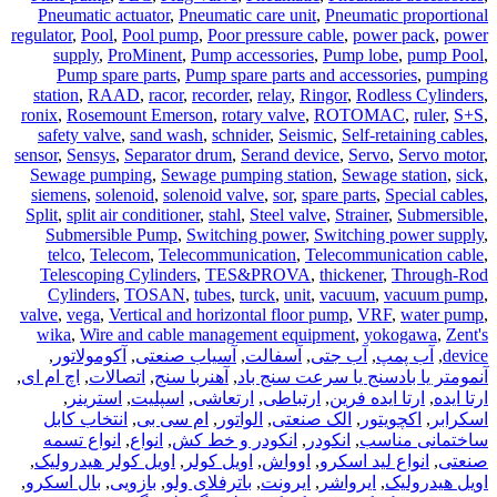
Pneumatic actuator
,
Pneumatic care unit
,
Pneumatic proportional
regulator
,
Pool
,
Pool pump
,
Poor pressure cable
,
power pack
,
power
supply
,
ProMinent
,
Pump accessories
,
Pump lobe
,
pump Pool
,
Pump spare parts
,
Pump spare parts and accessories
,
pumping
station
,
RAAD
,
racor
,
recorder
,
relay
,
Ringor
,
Rodless Cylinders
,
ronix
,
Rosemount Emerson
,
rotary valve
,
ROTOMAC
,
ruler
,
S+S
,
safety valve
,
sand wash
,
schnider
,
Seismic
,
Self-retaining cables
,
sensor
,
Sensys
,
Separator drum
,
Serand device
,
Servo
,
Servo motor
,
Sewage pumping
,
Sewage pumping station
,
Sewage station
,
sick
,
siemens
,
solenoid
,
solenoid valve
,
sor
,
spare parts
,
Special cables
,
Split
,
split air conditioner
,
stahl
,
Steel valve
,
Strainer
,
Submersible
,
Submersible Pump
,
Switching power
,
Switching power supply
,
telco
,
Telecom
,
Telecommunication
,
Telecommunication cable
,
Telescoping Cylinders
,
TES&PROVA
,
thickener
,
Through-Rod
Cylinders
,
TOSAN
,
tubes
,
turck
,
unit
,
vacuum
,
vacuum pump
,
valve
,
vega
,
Vertical and horizontal floor pump
,
VRF
,
water pump
,
wika
,
Wire and cable management equipment
,
yokogawa
,
Zent's
device
,
آب پمپ
,
آب جتی
,
آسفالت
,
آسیاب صنعتی
,
آکومولاتور
,
آنمومتر یا بادسنج یا سرعت سنج باد
,
آهنربا سنج
,
اتصالات
,
اچ ام ای
,
ارتا ایده
,
ارتا ایده فرین
,
ارتباطی
,
ارتعاشی
,
اسپلیت
,
استرینر
,
اسکرابر
,
اکچویتور
,
الک صنعتی
,
الواتور
,
ام سی بی
,
انتخاب کابل
ساختمانی مناسب
,
انکودر
,
انکودر و خط کش
,
انواع
,
انواع تسمه
صنعتی
,
انواع لید اسکرو
,
اوواش
,
اویل کولر
,
اویل کولر هیدرولیک
,
اویل هیدرولیک
,
ایرواشر
,
ایرونت
,
باترفلای ولو
,
بازویی
,
بال اسکرو
,