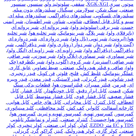
موتور
,
سری XGK-XGI
,
سقفی
,
سلونوئید ولو
,
سنسور
,
سنسور
صنعتی
,
سنگ شکن
,
سولارمتر
,
سیگنال
,
سیلندرهای بدون میله
,
سیلندرهای تلسکوپی
,
سیلندرهای دیافراگمی
,
سیلندرهای میله ای
,
سیم و کابل قابل انعطاف
,
شاتونی
,
شناور
,
شیر اطمینان
,
شیر ایمنی
چست
,
شیر برقی (سلونوئید ولو)
,
شیر پروانه ای
,
شیر پروانه ای
(باترفلای ولو)
,
شیر پلاگ
,
شیر پنوماتیک
,
شیر تخلیه هوا
,
شیر تخلیه
هوا (ایرونت)
,
شیر توپی (بال ولو)
,
شیر دروازه ای
,
شیر دروازه ای
(گیت ولو)
,
شیر دوار
,
شیر دوار (روتاری ولو)
,
شیر دیافراگمی
,
شیر
دیافراگمی (دیافراگم ولو)
,
شیر زاویه ای
,
شیر زاویه ای (انگل ولو)
,
شیر سماوری
,
شیر سماوری (پلاگ ولو)
,
شیر سوزنی
,
شیر صافی
,
شیر صافی (استرینر)
,
شیر کروی (گلوب ولو)
,
شیر یکطرفه (چک
ولو)
,
صافی و فیلتر هیدرولیک
,
صنعتی
,
ضبط تصاویر
,
عایق کاری
,
عملگر پنوماتیک
,
غلیظ کش
,
فلنج
,
فلوتر
,
فن کویل
,
فیدر زنجیری
,
فیدر شاتوتی
,
فیدر گریزلی
,
فیدر لاستیکی
,
فیدر معدن
,
فیدر ویبره
ای
,
فیرمن
,
فیلتر ممبران
,
فیلتراسیون هوا
,
قطعات یدکی سنگ
شکن
,
قیمت
,
کابل ابزار دقیق
,
کابل خودنگهدار
,
کابل فشار
,
کابل
فشار ضعیف
,
کابل فشار قوی
,
کابل فشار متوسط
,
کابل قابل
انعطاف
,
کابل کنترل
,
کابل مخابراتی
,
کابل های خاص
,
کابل هوایی.
,
کارخانه آسفالت
,
کانوایر
,
کف کش
,
کلید محافظتی
,
کلید مینیاتوری
,
کمپرسور
,
کمپرسور تهویه
,
کمپرسور تهویه و تبرید
,
کمپرسور هوا
,
کمپرسور هوا چیست؟
,
کنترلر صنعتی
,
کنترلر و نمایشگر تابلویی
TDS و EC متر EZDO
,
کولر
,
کولر آبی صنعتی
,
کولر تبخیری
,
کولر
صنعتی
,
کولر گازی
,
کولر هیدرولیک
,
کیتز
,
گراکو
,
گرد
,
گریزلی
,