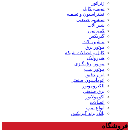
ژنراتور
سیم و کابل
فیلتراسیون و تصفیه
سنسور صنعتی
شیر آلات
کمپرسور
گیربکس
ماشین آلات
موتور برق
کابل و اتصالات شبکه
هیدرولیک
موتور برق گازی
موتور پمپ
ابزار دقیق
اتوماسیون صنعتی
الکتروموتور
برق صنعتی
آکومولاتور
اتصالات
انواع پمپ
بانک برند گیربکس
فروشگاه