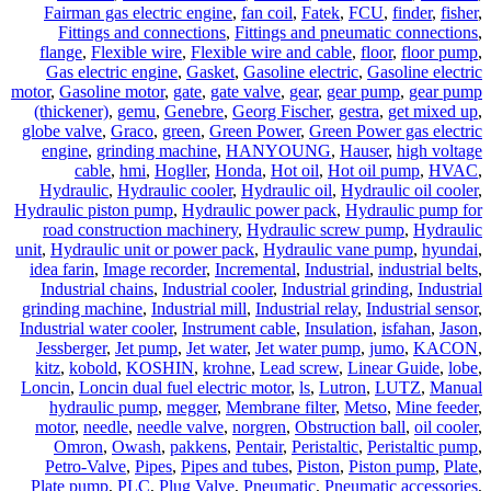
Fairman gas electric engine
,
fan coil
,
Fatek
,
FCU
,
finder
,
fisher
,
Fittings and connections
,
Fittings and pneumatic connections
,
flange
,
Flexible wire
,
Flexible wire and cable
,
floor
,
floor pump
,
Gas electric engine
,
Gasket
,
Gasoline electric
,
Gasoline electric
motor
,
Gasoline motor
,
gate
,
gate valve
,
gear
,
gear pump
,
gear pump
(thickener)
,
gemu
,
Genebre
,
Georg Fischer
,
gestra
,
get mixed up
,
globe valve
,
Graco
,
green
,
Green Power
,
Green Power gas electric
engine
,
grinding machine
,
HANYOUNG
,
Hauser
,
high voltage
cable
,
hmi
,
Hogller
,
Honda
,
Hot oil
,
Hot oil pump
,
HVAC
,
Hydraulic
,
Hydraulic cooler
,
Hydraulic oil
,
Hydraulic oil cooler
,
Hydraulic piston pump
,
Hydraulic power pack
,
Hydraulic pump for
road construction machinery
,
Hydraulic screw pump
,
Hydraulic
unit
,
Hydraulic unit or power pack
,
Hydraulic vane pump
,
hyundai
,
idea farin
,
Image recorder
,
Incremental
,
Industrial
,
industrial belts
,
Industrial chains
,
Industrial cooler
,
Industrial grinding
,
Industrial
grinding machine
,
Industrial mill
,
Industrial relay
,
Industrial sensor
,
Industrial water cooler
,
Instrument cable
,
Insulation
,
isfahan
,
Jason
,
Jessberger
,
Jet pump
,
Jet water
,
Jet water pump
,
jumo
,
KACON
,
kitz
,
kobold
,
KOSHIN
,
krohne
,
Lead screw
,
Linear Guide
,
lobe
,
Loncin
,
Loncin dual fuel electric motor
,
ls
,
Lutron
,
LUTZ
,
Manual
hydraulic pump
,
megger
,
Membrane filter
,
Metso
,
Mine feeder
,
motor
,
needle
,
needle valve
,
norgren
,
Obstruction ball
,
oil cooler
,
Omron
,
Owash
,
pakkens
,
Pentair
,
Peristaltic
,
Peristaltic pump
,
Petro-Valve
,
Pipes
,
Pipes and tubes
,
Piston
,
Piston pump
,
Plate
,
Plate pump
,
PLC
,
Plug Valve
,
Pneumatic
,
Pneumatic accessories
,