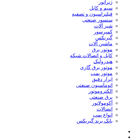
ژنراتور
سیم و کابل
فیلتراسیون و تصفیه
سنسور صنعتی
شیر آلات
کمپرسور
گیربکس
ماشین آلات
موتور برق
کابل و اتصالات شبکه
هیدرولیک
موتور برق گازی
موتور پمپ
ابزار دقیق
اتوماسیون صنعتی
الکتروموتور
برق صنعتی
آکومولاتور
اتصالات
انواع پمپ
بانک برند گیربکس