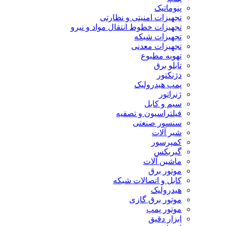
پنوماتیک
تجهیزات امنیتی و نظارتی
تجهیزات خطوط انتقال مواد و نیرو
تجهیزات شبکه
تجهیزات معدنی
تهویه مطبوع
تابلو برق
دژنکتور
پمپ هیدرولیک
ژنراتور
سیم و کابل
فیلتراسیون و تصفیه
سنسور صنعتی
شیر آلات
کمپرسور
گیربکس
ماشین آلات
موتور برق
کابل و اتصالات شبکه
هیدرولیک
موتور برق گازی
موتور پمپ
ابزار دقیق