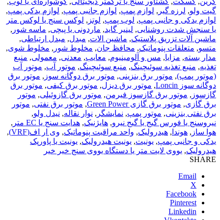
گرین
,
گسکت
,
گشتاور سنج یا ترکمتر دیجیتالی
,
گوشواره‌ای یا لوب
,
گیت ولو
,
لرزه گیر
,
لوازم پمپ
,
لوازم جانبی پمپ
,
لوازم یدکی پمپ
,
لوازم یدکی و جانبی پمپ
,
لوب پمپ
,
لوتز
,
لوکس سنج یا لوکس متر
یا سنجش شدت روشنایی
,
لینیر گاید
,
ماردونی یا پیچی
,
ماسه شور
,
ماشین آلات تزریق پلاستیک
,
ماشین الات
,
مبدل
,
مبدل ارتباطی
,
متسو
,
متعلقات پنوماتیک
,
محافظ جان
,
مخلوط شور
,
مخلوط شوی
,
مدار بسته
,
مزایا
,
مس و آلومینیوم
,
معایب
,
معدنی
,
معمولی
,
منبع
تغذیه
,
منبع تغذیه سوئیچینگ
,
منبع سوئیچینگ
,
موتور آب
,
موتور آب
(موتور پمپ)
,
موتور برق بنزینی
,
موتور برق دوگانه سوز
,
موتور برق
دوگانه سوز Loncin
,
موتور برق دیزل
,
موتور برق کیفی
,
موتور برق
گازسوز
,
موتور برق گازسوز فیرمن
,
موتور برق گازوئیلی
,
موتور
برق گازی
,
موتور برق گازی Green Power
,
موتور برق نفتی
,
موتور
برق نفتی بنزینی
,
موتور پمپ
,
نمایشگر
,
نوار نقاله
,
نیدل ولو
,
نیروسنج یا فورس گیج یا گیج نیرو
,
هایژنیک
,
هدایت سنج یا EC متر
,
هوا ساز
,
هوندا
,
هیدرولیک
,
واحد مراقبت پنوماتیک
,
وی ار اف(VRF)
,
یدکی و جانبی پمپ
,
یونیت
,
یونیت هیدرولیک
,
یونیت یا پاورپک
هیدرولیک
,
یووی لایت متر یا دستگاه یووی سنج خیر خیر
SHARE
Email
X
Facebook
Pinterest
Linkedin