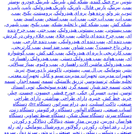
بتونیر
,
برج خنک کننده
,
بشکه کش
,
بلبرینگ
,
بلبرینگ خودرو
,
بوستر
پمپ
,
بیرینگ
,
پارس فانال
,
پاورپک
,
پاورپک هیدرولیک
,
پایپ
,
پایپ و
تیوب
,
پتر ولو
,
پرده هوا
,
پره ای هیدرولیک
,
پرومیننت
,
پکیج
,
پمپ
,
پمپ آب
,
پمپ آب جتی
,
پمپ اب
,
پمپ استخر
,
پمپ اسید
,
پمپ
بشکه کش
,
پمپ بشکه کش یا تخلیه بشکه
,
پمپ پکیج
,
پمپ پلیمری
,
پمپ پیستونی
,
پمپ پیستونی هیدرولیک
,
پمپ جتی
,
پمپ چرخ دنده
ای
,
پمپ چرخ دنده ای داخلی
,
پمپ خلاء
,
پمپ خلاء روغن در گردش
,
پمپ دنده ای
,
پمپ دنده ای هیدرولیکی
,
پمپ دنده خارجی
,
پمپ
روغن داغ چیست؟
,
پمپ شناور
,
پمپ ضد اسید
,
پمپ کارتریجی
,
پمپ کارتریجی یا پره ای هیدرولیک
,
پمپ کف کش
,
پمپ گوشواره
ای
,
پمپ هواده
,
پمپ هیدرولیک دستی
,
پمپ هیدرولیک راهسازی
,
پمپ هیدرولیک ماشین آلات راهسازی
,
پمپ وکیوم
,
پمپاژ سیالاتی
,
پنتیر
,
پنوماتیک
,
پی ال سی
,
پیستونی
,
تاکومتر یا دورسنج
,
تبرید
,
تجهیزات مدیریت
,
تجهیزات مدیریت سیم و کابل
,
تجهیزات معدنی
,
تخلیه بشکه
,
ترنسدیوسر
,
تزریق پلاستیک
,
تسمه
,
تسمه آجدار
,
تسمه
تخت
,
تسمه چند شیار
,
تسمه گرد
,
تغذیه سوئیچینگ
,
توپی انسداد
,
توسن
,
تیوب
,
جسبرگر
,
جکی
,
جورج فیشر
,
جیسون
,
چیست
,
چیلر
,
خرید
,
خط کش
,
خنبره
,
دارای طراحی بهداشتی
,
دارای طراحی
صنعتی
,
داکت اسپلیت
,
دبم
,
درام سپراتور
,
دستگاه dvr
,
دستگاه
آسیاب صنعتی
,
دستگاه الواتور
,
دستگاه رفرکتومتر
,
دستگاه زنت
,
دستگاه سرند
,
دستگاه سنگ شکن
,
دستگاه ضبط تصاویر
,
دستگاه
هوا ساز
,
دوربین
,
دوربین مدار بسته
,
دیتالاگر
,
دیتالاگر و رکوردر
,
دیزل
,
رعد ایتوان
,
رکوردر
,
رگولاتور پروپرشنال پنوماتیک
,
رله
,
رله
صنعتی
,
رونیکس
,
رینکور
,
زنجیر صنعتی
,
ژیروتور
,
سرند دوار
,
سروو