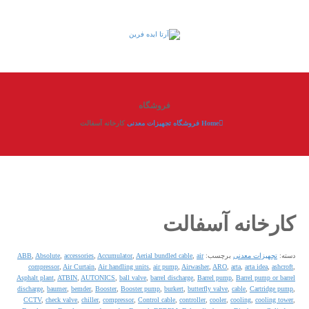
فروشگاه
Home
فروشگاه
تجهیزات معدنی
کارخانه آسفالت
کارخانه آسفالت
دسته:
تجهیزات معدنی
برچسب:
air
,
Aerial bundled cable
,
Accumulator
,
accessories
,
Absolute
,
ABB
compressor
,
Air Curtain
,
Air handling units
,
air pump
,
Airwasher
,
ARO
,
arta
,
arta idea
,
ashcroft
,
Asphalt plant
,
ATBIN
,
AUTONICS
,
ball valve
,
barrel discharge
,
Barrel pump
,
Barrel pump or barrel
discharge
,
baumer
,
bemder
,
Booster
,
Booster pump
,
burkert
,
butterfly valve
,
cable
,
Cartridge pump
,
CCTV
,
check valve
,
chiller
,
compressor
,
Control cable
,
controller
,
cooler
,
cooling
,
cooling tower
,