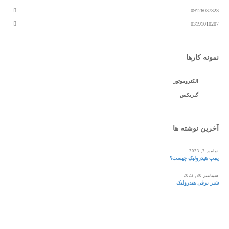
09126037323
03191010207
نمونه کارها
الکتروموتور
گیربکس
آخرین نوشته ها
نوامبر 7, 2023
پمپ هیدرولیک چیست؟
سپتامبر 30, 2023
شیر برقی هیدرولیک