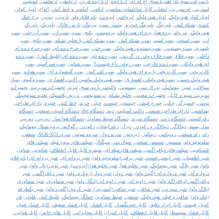
یا سرعت سنج باد
,
آهنربا سنج
,
اچ ام ای
,
ارتا ایده
,
ارتا ایده فرین
,
ارتباطی
,
ارتعاشی
,
اسپلیت
,
استرینر
,
ام سی بی
,
انتخاب کابل ساختمانی مناسب
,
انکودر
,
انکودر و خط کش
,
انواع
,
اویل کولر
,
اویل کولر هیدرولیک
,
اویل هیدرولیک
,
ایرواشر
,
ایرونت
,
باترفلای ولو
,
بازویی
,
بتونیر
,
برج خنک
کننده
,
بشکه کش
,
بلبرینگ
,
بلبرینگ خودرو
,
بوستر پمپ
,
بیرینگ
,
پارس فانال
,
پاورپک
,
پاورپک
هیدرولیک
,
پتر ولو
,
پرده هوا
,
پره ای هیدرولیک
,
پرومیننت
,
پکیج
,
پمپ
,
پمپ آب
,
پمپ آب جتی
,
پمپ
اب
,
پمپ استخر
,
پمپ اسید
,
پمپ بشکه کش
,
پمپ بشکه کش یا تخلیه بشکه
,
پمپ پکیج
,
پمپ
پلیمری
,
پمپ پیستونی
,
پمپ پیستونی هیدرولیک
,
پمپ جتی
,
پمپ چرخ دنده ای
,
پمپ چرخ دنده ای
داخلی
,
پمپ خلاء
,
پمپ خلاء روغن در گردش
,
پمپ دنده ای
,
پمپ دنده ای (غلیظ کش)
,
پمپ دنده
ای هیدرولیکی
,
پمپ دنده خارجی
,
پمپ روغن داغ چیست؟
,
پمپ شناور
,
پمپ ضد اسید
,
پمپ
کارتریجی
,
پمپ کارتریجی یا پره ای هیدرولیک
,
پمپ کف کش
,
پمپ گوشواره ای
,
پمپ هواده
,
پمپ
هیدرولیک دستی
,
پمپ هیدرولیک راهسازی
,
پمپ هیدرولیک ماشین آلات راهسازی
,
پمپ وکیوم
,
پمپاژ
سیالاتی
,
پنتیر
,
پنوماتیک
,
پی ال سی
,
پیستونی
,
تاکومتر یا دورسنج
,
تبرید
,
تجهیزات مدیریت
,
تجهیزات
مدیریت سیم و کابل
,
تجهیزات معدنی
,
تخلیه بشکه
,
ترنسدیوسر
,
تزریق پلاستیک
,
تغذیه سوئیچینگ
,
توسن
,
جسبرگر
,
جکی
,
جورج فیشر
,
جیسون
,
چیست
,
چیلر
,
خرید
,
خط کش
,
خنبره
,
دارای طراحی
بهداشتی
,
دارای طراحی صنعتی
,
داکت اسپلیت
,
دبم
,
دستگاه dvr
,
دستگاه آسیاب صنعتی
,
دستگاه
رفرکتومتر
,
دستگاه زنت
,
دستگاه سرند
,
دستگاه ضبط تصاویر
,
دستگاه هوا ساز
,
دوربین
,
دوربین
مدار بسته
,
دیتالاگر
,
دیتالاگر و رکوردر
,
دیزل
,
رعد ایتوان
,
رکوردر
,
رگولاتور پروپرشنال پنوماتیک
,
رله
,
رله صنعتی
,
رونیکس
,
رینکور
,
ژیروتور
,
سرند دوار
,
سروو موتور
,
سری XGK-XGI
,
سقفی
,
سلونوئید ولو
,
سنسور
,
سنسور صنعتی
,
سولارمتر
,
سیگنال
,
سیلندرهای بدون میله
,
سیلندرهای
تلسکوپی
,
سیلندرهای دیافراگمی
,
سیلندرهای میله ای
,
سیم و کابل قابل انعطاف
,
شاتونی
,
شناور
,
شیر اطمینان
,
شیر ایمنی چست
,
شیر برقی (سلونوئید ولو)
,
شیر پروانه ای
,
شیر پروانه ای (باترفلای
ولو)
,
شیر پلاگ
,
شیر پنوماتیک
,
شیر تخلیه هوا
,
شیر تخلیه هوا (ایرونت)
,
شیر توپی (بال ولو)
,
شیر
دروازه ای
,
شیر دروازه ای (گیت ولو)
,
شیر دوار
,
شیر دوار (روتاری ولو)
,
شیر دیافراگمی
,
شیر
دیافراگمی (دیافراگم ولو)
,
شیر زاویه ای
,
شیر زاویه ای (انگل ولو)
,
شیر سماوری
,
شیر سماوری
(پلاگ ولو)
,
شیر سوزنی
,
شیر صافی
,
شیر صافی (استرینر)
,
شیر کروی (گلوب ولو)
,
شیر یکطرفه
(چک ولو)
,
صافی و فیلتر هیدرولیک
,
صنعتی
,
ضبط تصاویر
,
عملگر پنوماتیک
,
غلیظ کش
,
فلوتر
,
فن
کویل
,
قیمت
,
کابل ابزار دقیق
,
کابل خودنگهدار
,
کابل فشار
,
کابل فشار ضعیف
,
کابل فشار قوی
,
کابل فشار متوسط
,
کابل قابل انعطاف
,
کابل کنترل
,
کابل مخابراتی
,
کابل های خاص
,
کابل هوایی.
,