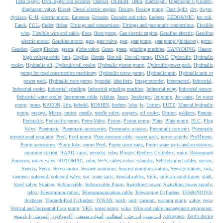
Data logger
,
Data logger and recorder
,
Datexel
,
DEBEM
,
Delta
,
diaphragm
,
Diaphragm Cylinders
,
diaphragm valve
,
Diesel
,
Diesel electric engine
,
Dosing
,
Dosing pump
,
Duct Split
,
dvr
,
dwyer
,
dynisco
,
E+H
,
electric motor
,
Emerson
,
Encoder
,
Encoder and ruler
,
Endress
,
EZDO&MIC
,
fan coil
,
Fatek
,
FCU
,
finder
,
fisher
,
Fittings and connections
,
Fittings and pneumatic connections
,
Flexible
wire
,
Flexible wire and cable
,
floor
,
floor pump
,
Gas electric engine
,
Gasoline electric
,
Gasoline
electric motor
,
Gasoline motor
,
gate
,
gate valve
,
gear
,
gear pump
,
gear pump (thickener)
,
gemu
,
Genebre
,
Georg Fischer
,
gestra
,
globe valve
,
Graco
,
green
,
grinding machine
,
HANYOUNG
,
Hauser
,
high voltage cable
,
hmi
,
Hogller
,
Honda
,
Hot oil
,
Hot oil pump
,
HVAC
,
Hydraulic
,
Hydraulic
cooler
,
Hydraulic oil
,
Hydraulic oil cooler
,
Hydraulic piston pump
,
Hydraulic power pack
,
Hydraulic
pump for road construction machinery
,
Hydraulic screw pump
,
Hydraulic unit
,
Hydraulic unit or
power pack
,
Hydraulic vane pump
,
hyundai
,
idea farin
,
Image recorder
,
Incremental
,
Industrial
,
Industrial cooler
,
Industrial grinding
,
Industrial grinding machine
,
Industrial relay
,
Industrial sensor
,
Industrial water cooler
,
Instrument cable
,
isfahan
,
Jason
,
Jessberger
,
Jet pump
,
Jet water
,
Jet water
pump
,
jumo
,
KACON
,
kitz
,
kobold
,
KOSHIN
,
krohne
,
lobe
,
ls
,
Lutron
,
LUTZ
,
Manual hydraulic
pump
,
megger
,
Metso
,
motor
,
needle
,
needle valve
,
norgren
,
oil cooler
,
Omron
,
pakkens
,
Pentair
,
Peristaltic
,
Peristaltic pump
,
Petro-Valve
,
Piston
,
Piston pump
,
Plate
,
Plate pump
,
PLC
,
Plug
Valve
,
Pneumatic
,
Pneumatic accessories
,
Pneumatic actuator
,
Pneumatic care unit
,
Pneumatic
proportional regulator
,
Pool
,
Pool pump
,
Poor pressure cable
,
power pack
,
power supply
,
ProMinent
,
Pump accessories
,
Pump lobe
,
pump Pool
,
Pump spare parts
,
Pump spare parts and accessories
,
pumping station
,
RAAD
,
racor
,
recorder
,
relay
,
Ringor
,
Rodless Cylinders
,
ronix
,
Rosemount
Emerson
,
rotary valve
,
ROTOMAC
,
ruler
,
S+S
,
safety valve
,
schnider
,
Self-retaining cables
,
sensor
,
Sensys
,
Servo
,
Servo motor
,
Sewage pumping
,
Sewage pumping station
,
Sewage station
,
sick
,
siemens
,
solenoid
,
solenoid valve
,
sor
,
spare parts
,
Special cables
,
Split
,
split air conditioner
,
stahl
,
Steel valve
,
Strainer
,
Submersible
,
Submersible Pump
,
Switching power
,
Switching power supply
,
telco
,
Telecommunication
,
Telecommunication cable
,
Telescoping Cylinders
,
TES&PROVA
,
thickener
,
Through-Rod Cylinders
,
TOSAN
,
turck
,
unit
,
vacuum
,
vacuum pump
,
valve
,
vega
,
Vertical and horizontal floor pump
,
VRF
,
water pump
,
wika
,
Wire and cable management equipment
,
Zent's device
,
yokogawa
,
آب پمپ
,
آب جتی
,
آسفالت
,
آسیاب صنعتی
,
آکومولاتور
,
آنمومتر یا بادسنج