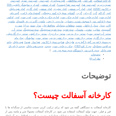
کارخانه آسفالت
,
کف کش
,
کلید محافظتی
,
کلید مینیاتوری
,
کمپرسور
,
کمپرسور تهویه
,
کمپرسور
تهویه و تبرید
,
کمپرسور هوا
,
کمپرسور هوا چیست؟
,
کنترلر صنعتی
,
کنترلر و نمایشگر تابلویی TDS
و EC متر EZDO
,
کولر
,
کولر آبی صنعتی
,
کولر تبخیری
,
کولر صنعتی
,
کولر گازی
,
کولر هیدرولیک
,
کیتز
,
گراکو
,
گرد
,
گریزلی
,
گرین
,
گشتاور سنج یا ترکمتر دیجیتالی
,
گوشواره‌ای یا لوب
,
گیت ولو
,
لوازم پمپ
,
لوازم جانبی پمپ
,
لوازم یدکی پمپ
,
لوازم یدکی و جانبی پمپ
,
لوب پمپ
,
لوتز
,
لوکس
سنج یا لوکس متر یا سنجش شدت روشنایی
,
ماردونی یا پیچی
,
ماشین آلات تزریق پلاستیک
,
ماشین
الات
,
مبدل
,
مبدل ارتباطی
,
متسو
,
متعلقات پنوماتیک
,
محافظ جان
,
مدار بسته
,
مزایا
,
مس و
آلومینیوم
,
معایب
,
معدنی
,
معمولی
,
منبع تغذیه
,
منبع تغذیه سوئیچینگ
,
منبع سوئیچینگ
,
موتور آب
,
موتور آب (موتور پمپ)
,
موتور برق بنزینی
,
موتور برق دیزل
,
موتور برق کیفی
,
موتور برق گازوئیلی
,
موتور برق گازی
,
موتور برق نفتی
,
موتور برق نفتی بنزینی
,
موتور پمپ
,
نمایشگر
,
نیدل ولو
,
نیروسنج یا فورس گیج یا گیج نیرو
,
هایژنیک
,
هدایت سنج یا EC متر
,
هوا ساز
,
هوندا
,
هیدرولیک
,
واحد
مراقبت پنوماتیک
,
وی ار اف(VRF)
,
یدکی و جانبی پمپ
,
یونیت
,
یونیت هیدرولیک
,
یونیت یا پاورپک
هیدرولیک
,
یووی لایت متر یا دستگاه یووی سنج خیر خیر
توضیحات
نظرات (0)
توضیحات
کارخانه آسفالت چیست؟
کارخانه آسفالت به دستگاهی گفته می شود که برای ترکیب کردن نسبت مناسبی از سنگدانه ها با
قیر و فیلر ، جهت تولید آسفالت استفاده می شود. در کارخانه آسفالت معمولا شن و ماسه پس از
پخته شدن به برج آسفالت منتقل شده و عملیات جداسازی، توزین، ترکیب و اختلاط روی آن انجام